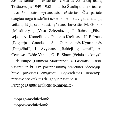
Josifas Šeinas – režisierius. Uždarius Žemaičių teatrą
Telšiuose, jis 1949–1958 m. dirbo Šiaulių dramos teatre,
buvo šio teatro vyriausiasis režisierius. Čia pastatė
daugiau negu trisdešimt užsienio bei lietuvių dramaturgų
veikalų. Iš jų svarbiausi, ryškiausi buvo šie: M. Gorkio
„Miesčionys“, „Vasa Železniova“, J. Rainio „Pūsk,
vėjeli“, A. Korneičiuko „Platonas Krečetas“, H. Balzaco
„Eugenija Grandė“, S. Čiurlionienės-Kymantaitės
„Pinigėliai“, J. Avyžiaus „Baltieji gluosniai“, A.
Čechovo „Dėdė Vania“, G. B. Shaw „Velnio mokinys“,
E. de Fillipo „Filumena Marturano“, A. Griciaus „Karšta
vasara“ ir kt. Už pasipriešinimą sovietinei ideologijai
buvo priverstas emigruoti. Gyvendamas užsienyje,
režisavo spektaklius daugelyje pasaulio šalių.
Parengė Danutė Mukienė (Ramonaitė)
[lmt-page-modified-info]
[lmt-post-modified-info]