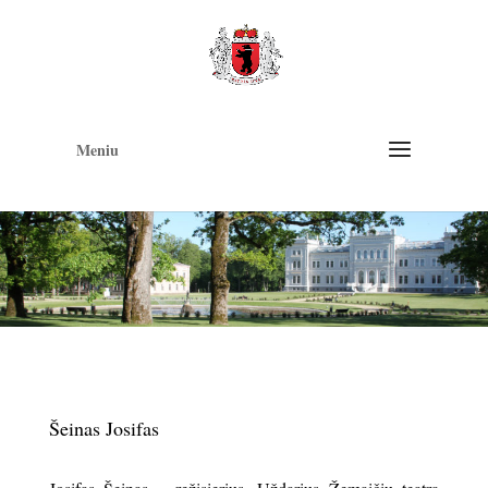
Op
too
Meniu
Šeinas Josifas