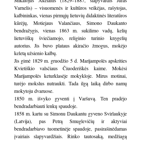
Mikalojus Akelaitis (1829–1887, slapyvardis Juras
Varnelis) – visuomenės ir kultūros veikėjas, rašytojas,
kalbininkas, vienas pirmųjų lietuvių didaktinės literatūros
kūrėjų, Motiejaus Valančiaus, Simono Daukanto
bendražygis, vienas 1863 m. sukilimo vadų, kelių
lietuviškų šviečiamojo, religinio turinio knygelių
autorius. Jis buvo plataus akiračio žmogus, mokėjo
keletą užsienio kalbų.
Jis gimė 1829 m. gruodžio 5 d. Marijampolės apskrities
Kvietiškio valsčiaus Čiuoderiškės kaime. Mokėsi
Marijampolės keturklasėje mokykloje. Mirus motinai,
turėjo mokslus nutraukti. Tada ilgą laiką dirbo namų
mokytoju dvaruose.
1850 m. išvyko gyventi į Varšuvą. Ten pradėjo
bendradarbiauti lenkų spaudoje.
1858 m. kartu su Simonu Daukantu gyveno Svirlaukyje
(Latvija), pas Petrą Smuglevičių ir aktyviai
bendradarbiavo tuometinėje spaudoje, pasirašinėdamas
įvairiais slapyvardžiais. Rinko tautosaką, medžiagą