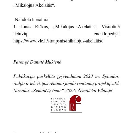
„Mikalojus Akelaitis“.
Naudota literatūra:
Jonas Riškus, „Mikalojus Akelaitis“, Visuotinė
lietuvių enciklopedija:
https://www.vle.lt/straipsnis/mikalojus-akelaitis/.
Parengė Danutė Mukienė
Publikacija paskelbta įgyvendinant 2023 m. Spaudos,
radijo ir televizijos rėmimo fondo remiamą projektą „El.
žurnalas „Žemaičių žemė“ 2023: Žemaičiai Vilniuje“