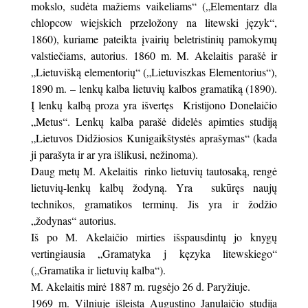
mokslo, sudėta mažiems vaikeliams“ („Elementarz dla
chlopcow wiejskich przeložony na litewski język“,
1860), kuriame pateikta įvairių beletristinių pamokymų
valstiečiams, autorius. 1860 m. M. Akelaitis parašė ir
„Lietuvišką elementorių“ („Lietuviszkas Elementorius“),
1890 m. – lenkų kalba lietuvių kalbos gramatiką (1890).
Į lenkų kalbą proza yra išvertęs Kristijono Donelaičio
„Metus“. Lenkų kalba parašė didelės apimties studiją
„Lietuvos Didžiosios Kunigaikštystės aprašymas“ (kada
ji parašyta ir ar yra išlikusi, nežinoma).
Daug metų M. Akelaitis rinko lietuvių tautosaką, rengė
lietuvių-lenkų kalbų žodyną. Yra sukūręs naujų
technikos, gramatikos terminų. Jis yra ir žodžio
„žodynas“ autorius.
Iš po M. Akelaičio mirties išspausdintų jo knygų
vertingiausia „Gramatyka j kęzyka litewskiego“
(„Gramatika ir lietuvių kalba“).
M. Akelaitis mirė 1887 m. rugsėjo 26 d. Paryžiuje.
1969 m. Vilniuje išleista Augustino Janulaičio studija