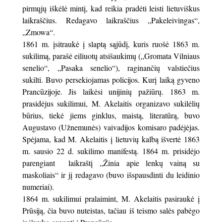
pirmųjų iškėlė mintį, kad reikia pradėti leisti lietuviškus
laikraščius. Redagavo laikraščius „Pakeleivingas“,
„Zmowa“.
1861 m. įsitraukė į slaptą sąjūdį, kuris ruošė 1863 m.
sukilimą, parašė eiliuotų atsišaukimų („Gromata Vilniaus
senelio“, „Pasaka senelio“), raginančių valstiečius
sukilti. Buvo persekiojamas policijos. Kurį laiką gyveno
Prancūzijoje. Jis laikėsi unijinių pažiūrų. 1863 m.
prasidėjus sukilimui, M. Akelaitis organizavo sukilėlių
būrius, tiekė jiems ginklus, maistą, literatūrą, buvo
Augustavo (Užnemunės) vaivadijos komisaro padėjėjas.
Spėjama, kad M. Akelaitis į lietuvių kalbą išvertė 1863
m. sausio 22 d. sukilimo manifestą. 1864 m. prisidėjo
parengiant laikraštį „Žinia apie lenkų vainą su
maskoliais“ ir jį redagavo (buvo išspausdinti du leidinio
numeriai).
1864 m. sukilimui pralaimint, M. Akelaitis pasiraukė į
Prūsiją, čia buvo nuteistas, tačiau iš teismo salės pabėgo