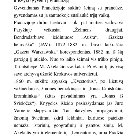
ir išvyko gyventi į Prancūziją.
Gyvendamas Prancūzijoje sukūrė šeimą su prancūze,
gyvendamas su ja santuokoje susilaukė trijų vaikų.
Pracūzijoje dirbo Lietuvai – iki pat mirties vadovavo
Paryžiuje veikusiai „Želmens“ draugijai.
Bendradarbiavo leidiniuose „Aušra“, „Gazieta
lietuviška“ (JAV). 1872–1882 m. buvo laikraščio
„Gazeta Warszawska“ korespondentas. 1882 m. iš šių
pareigų jį atleido. Nuo to laiko šeimai vis trūko pinigų.
Tai atsiliepė M. Akelaičio sveikatai. Prieš mirtį jis visą
savo archyvą užrašė Krokuvos universitetui.
1860 m. sukūrė apysaką „Kvestorius“, po Lietuvą
važinėdamas, žmones bemokinąsis ir „Jonas Išmisločius
kromininkas“ (kitas pavadinimas yra „Jonas iš
Svisločės“). Knygeles išleido pasirašydamas jas Juro
Varnelio slapyvardžiu. Tai blaivybės propagavimui,
žmonių švietimui skirti leidiniai, kuriuose pateikta
nemažai istorinių, geografinių ir gamtos žinių. M.
Akelaitis yra ir elementorių „Lementorius, arba Pradžia