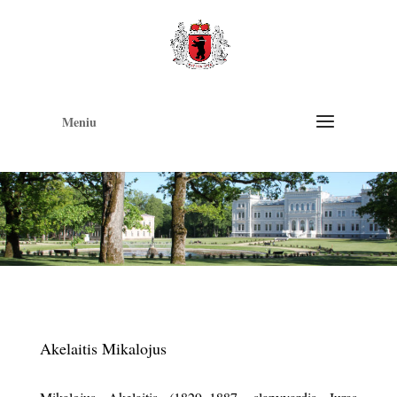
Op
too
Meniu
Akelaitis Mikalojus