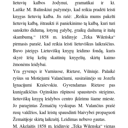
lietuvių kalbos žodynui, gramatikai ir kt.
Laiške M. Balinskiui pažymėjo, kad reikia pradėti leisti
knygas lietuvių kalba. Jis rašė: „Reikia mums pakelti
lietuvių kalbą, ištraukti iš paniekinimo tą kalbą, kuri turi
sanskrito didumą, lotynų galybę, graikų dailumą ir italų
skambumą.“ 1858 m. leidinyje „Teka Wileńska“
pirmasis parašė, kad reikia leisti lietuviškus laikraščius.
Buvo įsteigęs Lietuviškų knygų leidimo fondą, kuris
skyrė lėšų kelių skaitinių knygelių, skirtų kaimo
žmonėms leidybai.
Yra gyvenęs ir Varniuose, Rietave, Vilniuje. Palaikė
ryšius su Motiejumi Valančiumi, susirašinėjo su Jozefu
Ignacijumi Kraševskiu. Gyvendamas Rietave pas
kunigaikščius Oginskius rūpinosi spaustuvės steigimo,
lietuviškų knygų leidybos centro įkūrimu šiame mieste.
Jo paragintas Žemaičių vyskupas M. Valančius prašė
rusų valdžios, kad leistų spausdinti blaivybei propaguoti
Žemaitijoje skirtą laikraštį. Leidimas nebuvo gautas.
M. Akelaitis 1858 m. leidinyje „Teka Wilenska“ vienas