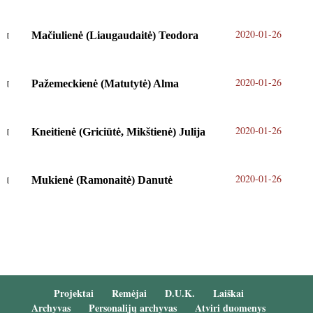
2020-01-26
Mačiulienė (Liaugaudaitė) Teodora
2020-01-26
Pažemeckienė (Matutytė) Alma
2020-01-26
Kneitienė (Griciūtė, Mikštienė) Julija
2020-01-26
Mukienė (Ramonaitė) Danutė
Projektai
Remėjai
D.U.K.
Laiškai
Archyvas
Personalijų archyvas
Atviri duomenys