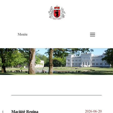
Op
too
Meniu
2026-06-20
Maciūtė Regina