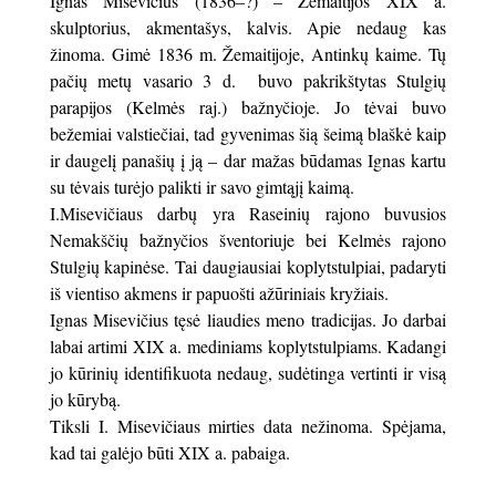
Ignas Misevičius (1836–?) – Žemaitijos XIX a.
skulptorius, akmentašys, kalvis. Apie nedaug kas
žinoma. Gimė 1836 m. Žemaitijoje, Antinkų kaime. Tų
pačių metų vasario 3 d. buvo pakrikštytas Stulgių
parapijos (Kelmės raj.) bažnyčioje. Jo tėvai buvo
bežemiai valstiečiai, tad gyvenimas šią šeimą blaškė kaip
ir daugelį panašių į ją – dar mažas būdamas Ignas kartu
su tėvais turėjo palikti ir savo gimtąjį kaimą.
I.Misevičiaus darbų yra Raseinių rajono buvusios
Nemakščių bažnyčios šventoriuje bei Kelmės rajono
Stulgių kapinėse. Tai daugiausiai koplytstulpiai, padaryti
iš vientiso akmens ir papuošti ažūriniais kryžiais.
Ignas Misevičius tęsė liaudies meno tradicijas. Jo darbai
labai artimi XIX a. mediniams koplytstulpiams. Kadangi
jo kūrinių identifikuota nedaug, sudėtinga vertinti ir visą
jo kūrybą.
Tiksli I. Misevičiaus mirties data nežinoma. Spėjama,
kad tai galėjo būti XIX a. pabaiga.