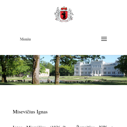
Op
too
Meniu
Misevičius Ignas