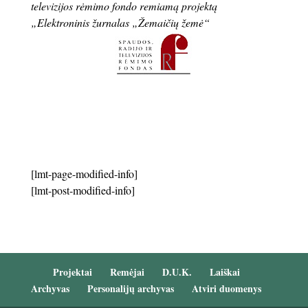
televizijos rėmimo fondo remiamą projektą
„Elektroninis žurnalas „Žemaičių žemė“
[lmt-page-modified-info]
[lmt-post-modified-info]
Projektai
Remėjai
D.U.K.
Laiškai
Archyvas
Personalijų archyvas
Atviri duomenys