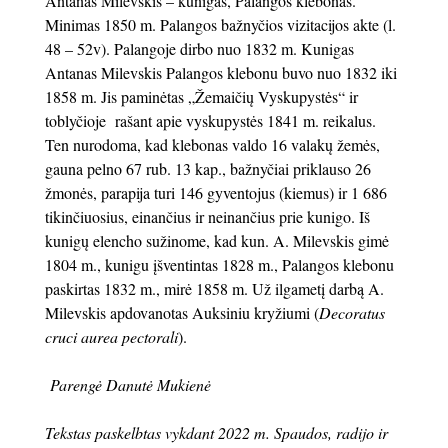
Antanas Milevskis – kunigas, Palangos klebonas.
Minimas 1850 m. Palangos bažnyčios vizitacijos akte (l.
48 – 52v). Palangoje dirbo nuo 1832 m. Kunigas
Antanas Milevskis Palangos klebonu buvo nuo 1832 iki
1858 m. Jis paminėtas „Žemaičių Vyskupystės“ ir
toblyčioje rašant apie vyskupystės 1841 m. reikalus.
Ten nurodoma, kad klebonas valdo 16 valakų žemės,
gauna pelno 67 rub. 13 kap., bažnyčiai priklauso 26
žmonės, parapija turi 146 gyventojus (kiemus) ir 1 686
tikinčiuosius, einančius ir neinančius prie kunigo. Iš
kunigų elencho sužinome, kad kun. A. Milevskis gimė
1804 m., kunigu įšventintas 1828 m., Palangos klebonu
paskirtas 1832 m., mirė 1858 m. Už ilgametį darbą A.
Milevskis apdovanotas Auksiniu kryžiumi (
Decoratus
cruci aurea pectorali
).
Parengė Danutė Mukienė
Tekstas paskelbtas vykdant 2022 m. Spaudos, radijo ir