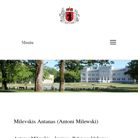
Op
too
Meniu
Milevskis Antanas (Antoni Milewski)