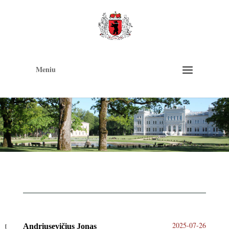
Op
too
Meniu
2025-07-26
Andriusevičius Jonas