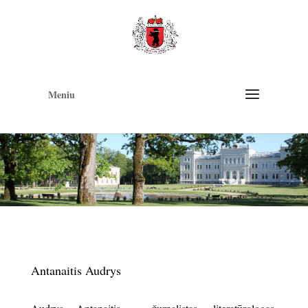
Op
too
Meniu
Antanaitis Audrys