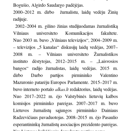
Bogušio, Algirdo Saudargo padėjėjas.
2000–2012 m. dirbo žurnalistu, laidų vedėju Žinių
radijuje.
2002–2004 m. gilino žinias studijuodamas žurnalistiką
Vilniaus universiteto Komunikacijos fakultete.
Nuo 2003 m. buvo „Vilniaus televizijos“, 2004–2009 m.
– televizijos „5 kanalas“ diskusijų laidų vedėjas, 2007–
2008 m. – Vilniaus universiteto Žurnalistikos
instituto dėstytojas, 2012–2015 m. – „Laisvosios
bangos“ radijo žurnalistas, laidų vedėjas. 2015 m.
dirbo Darbo partijos pirmininko Valentino
Mazuronio patarėju Europos Parlamente. 2015–2017 m.
buvo interneto portalo
alkas.lt
redaktorius, laidų vedėjas.
Nuo 2017–2022 m. ėjo Valstybinės lietuvių kalbos
komisijos pirmininko pareigas. 2007–2017 m. buvo
Lietuvos žurnalistų sąjungos pirmininko Dainiaus
Radzevičiaus pavaduotojas. 2008–2015 m. ėjo Pasaulio
esperantininkų žurnalistų asociacijos prezidento pareigas.