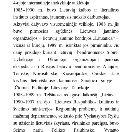
4-ojoje internatinėje mokykloje auklėtoju.
1985–1990 m. buvo Lietuvių kalbos ir literatūros
instituto aspirantas, jaunesnysis mokslo darbuotojas.
Aktyviai dalyvavo visuomeninėje veikloje. 1988 m. jis
buvo pirmosios sąjūdinės Lietuvos jaunimo
organizacijos – lietuvių jaunimo bendrijos „Lituanica“ –
vienas iš kūrėjų, 1989 m. išrinktas jos pirmininku. Jis
daug prisidėjo kuriant lietuvių bendruomenes Sibire,
Uzbekijoje ir Ukrainoje, organizuojant penkias
ekspedicijas į Rusijos lietuvių bendruomenes Altajuje,
Tomske, Novosibirske, Krasnojarske, Omske, statė
kryžius lietuviškuose kaimuose Saratovo srityje –
Čiornaja Padinoje, Litovkoje, Talovkoje.
1988–1989 m. Telšiuose redagavo laikraštį „Lietava“.
1990–1997 m. ėjo Lietuvos Respublikos kultūros ir
švietimo ministerijos Regioninių problemų ir tautinių
mažumų departamento, veikusio prie Vyriausybės Ryšių
su užsienio lietuviais skyriaus, viršininko pareigas, buvo
Seimo narių Felikso Palubinsko, Vytauto