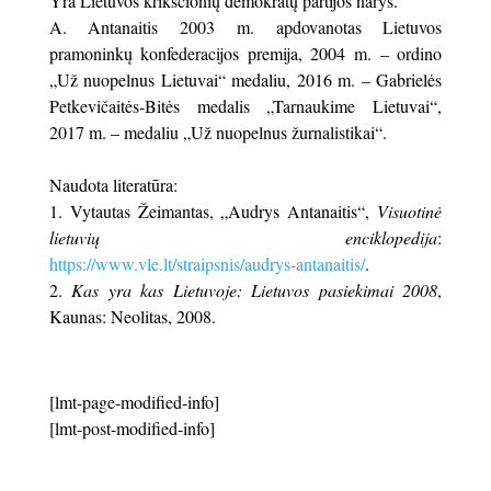
Yra Lietuvos krikščionių demokratų partijos narys.
A. Antanaitis 2003 m. apdovanotas Lietuvos
pramoninkų konfederacijos premija, 2004 m. – ordino
„Už nuopelnus Lietuvai“ medaliu, 2016 m. – Gabrielės
Petkevičaitės-Bitės medalis „Tarnaukime Lietuvai“,
2017 m. – medaliu „Už nuopelnus žurnalistikai“.
Naudota literatūra:
Vytautas Žeimantas, „Audrys Antanaitis“,
Visuotinė
lietuvių enciklopedija
:
https://www.vle.lt/straipsnis/audrys-antanaitis/
.
Kas yra kas Lietuvoje: Lietuvos pasiekimai 2008
,
Kaunas: Neolitas, 2008.
[lmt-page-modified-info]
[lmt-post-modified-info]