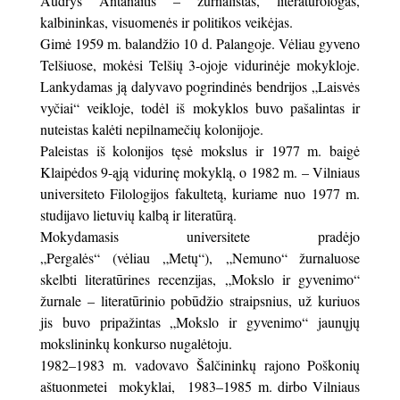
Audrys Antanaitis – žurnalistas, literatūrologas,
kalbininkas, visuomenės ir politikos veikėjas.
Gimė 1959 m. balandžio 10 d. Palangoje. Vėliau gyveno
Telšiuose, mokėsi Telšių 3-ojoje vidurinėje mokykloje.
Lankydamas ją dalyvavo pogrindinės bendrijos „Laisvės
vyčiai“ veikloje, todėl iš mokyklos buvo pašalintas ir
nuteistas kalėti nepilnamečių kolonijoje.
Paleistas iš kolonijos tęsė mokslus ir 1977 m. baigė
Klaipėdos 9-ąją vidurinę mokyklą, o 1982 m. – Vilniaus
universiteto Filologijos fakultetą, kuriame nuo 1977 m.
studijavo lietuvių kalbą ir literatūrą.
Mokydamasis universitete pradėjo
„Pergalės“ (vėliau „Metų“), „Nemuno“ žurnaluose
skelbti literatūrines recenzijas, „Mokslo ir gyvenimo“
žurnale – literatūrinio pobūdžio straipsnius, už kuriuos
jis buvo pripažintas „Mokslo ir gyvenimo“ jaunųjų
mokslininkų konkurso nugalėtoju.
1982–1983 m. vadovavo Šalčininkų rajono Poškonių
aštuonmetei mokyklai, 1983–1985 m. dirbo Vilniaus