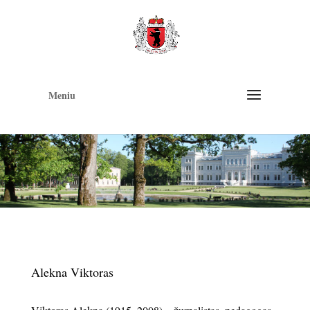
Op
too
Meniu
Alekna Viktoras