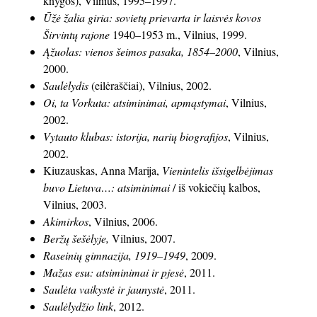
knygos), Vilnius, 1995–1997.
Ūžė žalia giria: sovietų prievarta ir laisvės kovos
Širvintų rajone
1940–1953 m., Vilnius, 1999.
Ąžuolas: vienos šeimos pasaka, 1854–2000
, Vilnius,
2000.
Saulėlydis
(eilėraščiai), Vilnius, 2002.
Oi, ta Vorkuta: atsiminimai, apmąstymai
, Vilnius,
2002.
Vytauto klubas: istorija, narių biografijos
, Vilnius,
2002.
Kiuzauskas, Anna Marija,
Vienintelis išsigelbėjimas
buvo Lietuva…: atsiminimai
/ iš vokiečių kalbos,
Vilnius, 2003.
Akimirkos
, Vilnius, 2006.
Beržų šešėlyje,
Vilnius, 2007.
Raseinių gimnazija, 1919–1949
, 2009.
Mažas esu: atsiminimai ir pjesė
, 2011.
Saulėta vaikystė ir jaunystė
, 2011.
Saulėlydžio link
, 2012.