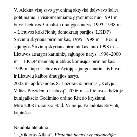
V. Alekna visą savo gyvenimą aktyviai dalyvavo šalies
politiniame ir visuomeniniame gyvenime: nuo 1991 m.
buvo Lietuvos žurnalistų draugijos narys, 1993–1998 m.
– Lietuvos krikščionių demokratų partijos (LKDP)
Širvintų skyriaus pirmininkas, 1995–1998 m. – Bočių
sąjungos Širvintų skyriaus pirmininkas, nuo 1998 m. –
Lietuvos atsargos karininkų sąjungos narys, 1998–2000
m. – LKDP mandatų ir etikos komisijos pirmininkas.
1999 m. tapo Lietuvos rašytojų sąjungos nariu. Jis buvo
ir Lietuvių kalbos draugijos narys.
2002 m. apdovanotas S. Lozoraičio premija „Kelyje į
Vilties Prezidento Lietuvą“, 2006 m. – Lietuvos didžiojo
kunigaikščio Gedimino ordino Riterio kryžiumi.
Mirė 2008 m. sausio 30 d. Vilniuje. Palaidotas Širvintų
kapinėse.
Naudota literatūra:
1. „Viktoras Alkna“,
Visuotinė lietuvių enciklopedija: