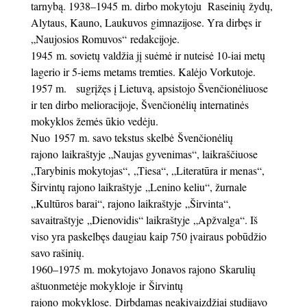
tarnybą. 1938–1945 m. dirbo mokytoju Raseinių žydų,
Alytaus, Kauno, Laukuvos gimnazijose. Yra dirbęs ir
„Naujosios Romuvos“ redakcijoje.
1945 m. sovietų valdžia jį suėmė ir nuteisė 10-iai metų
lagerio ir 5-iems metams tremties. Kalėjo Vorkutoje.
1957 m. sugrįžęs į Lietuvą, apsistojo Švenčionėliuose
ir ten dirbo melioracijoje, Švenčionėlių internatinės
mokyklos žemės ūkio vedėju.
Nuo 1957 m. savo tekstus skelbė Švenčionėlių
rajono laikraštyje „Naujas gyvenimas“, laikraščiuose
„Tarybinis mokytojas“, „Tiesa“, „Literatūra ir menas“,
Širvintų rajono laikraštyje „Lenino keliu“, žurnale
„Kultūros barai“, rajono laikraštyje „Širvinta“,
savaitraštyje „Dienovidis“ laikraštyje „Apžvalga“. Iš
viso yra paskelbęs daugiau kaip 750 įvairaus pobūdžio
savo rašinių.
1960–1975 m. mokytojavo Jonavos rajono Skarulių
aštuonmetėje mokykloje ir Širvintų
rajono mokyklose. Dirbdamas neakivaizdžiai studijavo