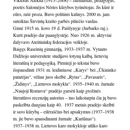
Viktoras Alekna (1915–2008) – žurnalistas, pedagogas,
poetės Salomėjos Nėries kūrybos tyrinėtojas. Jis kūrė ir
eiles, rašė proza. Buvo politinis kalinys. 2000 m. jam
suteiktas Širvintų krašto garbės piliečio vardas.
Gimė 1915 m. kovo 19 d. Paišlynyje (Jurbarko raj.).
Kurti pradėjo dar paauglystėje. Nuo 1926 m. aktyviai
dalyvavo Ateitininkų federacijos veikloje.
Baigęs Raseinių gimnaziją, 1933–1937 m. Vytauto
Didžiojo universitete studijavo lotynų kalbą, lietuvių
literatūrą ir pedagogiką. Pirmieji jo tekstai buvo
išspausdinti 1931 m. leidiniuose „Karys“ bei „Ūkininko
patarėjas“, vėliau juos skelbė „Rytas“, „Pavasaris“,
„Židinys“, „Lietuvos mokykla“. 1935–1940 m. žurnale
„Naujoji Romuva“ pradėjo garsėti kaip grožinės
literatūros recenzijų autorius – tuo laikotarpiu čia jų buvo
paskelbta daugiau kaip 40. 1937 metais pradėjo skelbti
ir savo kūrybą – eilėraščius bei apsakymus (1937–1938
m. jie buvo spausdinami žurnale „Kariūnas“).
1937–1938 m. Lietuvos karo mokykloje atliko karo