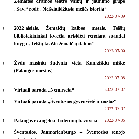
Žemaitės dramos teatro vaikų ir jaunimo grupė
„Savi“ rodė „Neišsipildžiusią meilės istoriją“
2022-07-09
2022-aisiais, Žemaičių kalbos metais, Telšių
bibliotekininkai kviečia prisidėti rengiant spaudai
knygą „Telšių krašto žemaičių dainos“
2022-07-09
Žydų masinių žudynių vieta Kunigiškių miške
(Palangos miestas)
2022-07-08
2022-07-07
Virtuali paroda „Nemirseta“
Virtuali paroda „Šventosios gyvenvietė ir uostas“
2022-07-07
2022-07-06
Palangos evangelikų liuteronų bažnyčia
Šventosios, Janmarienburgo – Šventosios senojo