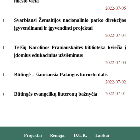
miesto vieta
2022-07-05
Svarbiausi Žemaitijos nacionalinio parko direkcijos
įgyvendinami ir įgyvendinti projektai
2022-07-04
Telšių Karolinos Praniauskaitės biblioteka kviečia į
įdomius edukacinius užsiėmimus
2022-07-03
Būtingė – šiauriausia Palangos kurorto dalis
2022-07-02
2022-07-01
Būtingės evangelikų liuteronų bažnyčia
Projektai
Remėjai
D.U.K.
Laiškai