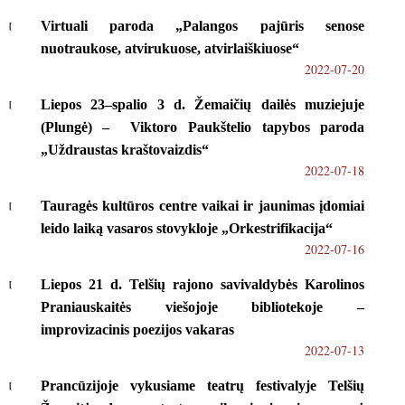
Virtuali paroda „Palangos pajūris senose
nuotraukose, atvirukuose, atvirlaiškiuose“
2022-07-20
Liepos 23–spalio 3 d. Žemaičių dailės muziejuje
(Plungė) – Viktoro Paukštelio tapybos paroda
„Uždraustas kraštovaizdis“
2022-07-18
Tauragės kultūros centre vaikai ir jaunimas įdomiai
leido laiką vasaros stovykloje „Orkestrifikacija“
2022-07-16
Liepos 21 d. Telšių rajono savivaldybės Karolinos
Praniauskaitės viešojoje bibliotekoje –
improvizacinis poezijos vakaras
2022-07-13
Prancūzijoje vykusiame teatrų festivalyje Telšių