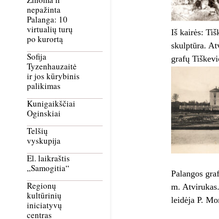
nepažinta
Palanga: 10
virtualių turų
Iš kairės: Ti
po kurortą
skulptūra. At
Sofija
grafų Tiškevi
Tyzenhauzaitė
ir jos kūrybinis
palikimas
Kunigaikščiai
Oginskiai
Telšių
vyskupija
El. laikraštis
„Samogitia“
Palangos graf
Regionų
m. Atvirukas.
kultūrinių
leidėja P. Mo
iniciatyvų
centras