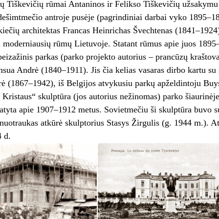
ų Tiškevičių rūmai Antaninos ir Felikso Tiškevičių užsakymu 
dešimtmečio antroje pusėje (pagrindiniai darbai vyko 1895–1
kiečių architektas Francas Heinrichas Švechtenas (1841–1924)
ni moderniausių rūmų Lietuvoje. Statant rūmus apie juos 189
eizažinis parkas (parko projekto autorius – prancūzų kraštova
sua Andrė (1840–1911). Jis čia kelias vasaras dirbo kartu s
ė (1867–1942), iš Belgijos atvykusiu parkų apželdintoju Buy
Kristaus“ skulptūra (jos autorius nežinomas) parko šiaurinėj
tatyta apie 1907–1912 metus. Sovietmečiu ši skulptūra buvo su
uotraukas atkūrė skulptorius Stasys Žirgulis (g. 1944 m.). At
4 d.