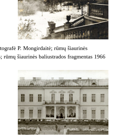
otografė P. Mongirdaitė; rūmų šiaurinės
s; rūmų šiaurinės baliustrados fragmentas 1966