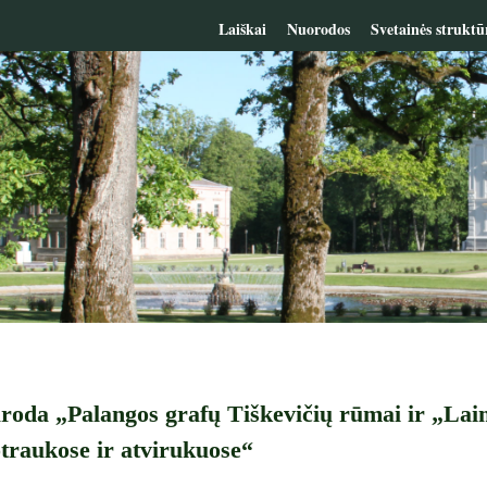
Laiškai
Nuorodos
Svetainės struktū
aroda „Palangos grafų Tiškevičių rūmai ir „Lai
traukose ir atvirukuose“