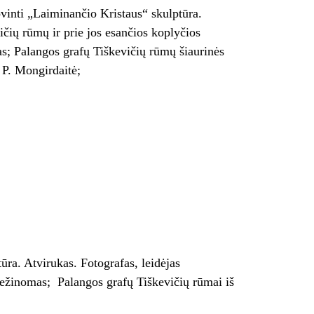
ovinti „Laiminančio Kristaus“ skulptūra.
ičių rūmų ir prie jos esančios koplyčios
s; Palangos grafų Tiškevičių rūmų šiaurinės
 P. Mongirdaitė;
ūra. Atvirukas. Fotografas, leidėjas
nežinomas; Palangos grafų Tiškevičių rūmai iš