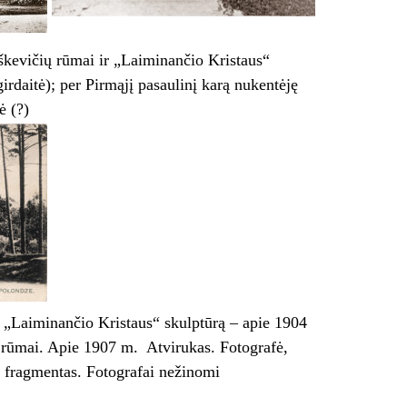
škevičių rūmai ir „Laiminančio Kristaus“
rdaitė); per Pirmąjį pasaulinį karą nukentėję
ė (?)
nt „Laiminančio Kristaus“ skulptūrą – apie 1904
ų rūmai. Apie 1907 m. Atvirukas. Fotografė,
os fragmentas. Fotografai nežinomi