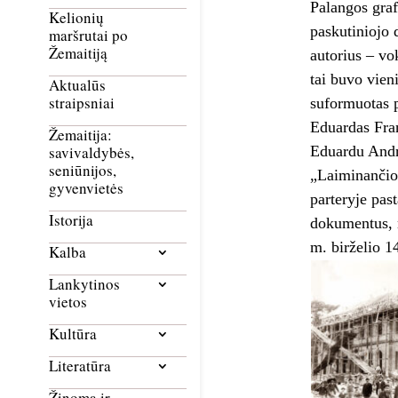
Palangos graf
Kelionių
paskutiniojo 
maršrutai po
Žemaitiją
autorius – vo
tai buvo vie
Aktualūs
straipsniai
suformuotas p
Eduardas Fran
Žemaitija:
Eduardu Andr
savivaldybės,
seniūnijos,
„Laiminančio 
gyvenvietės
parteryje pas
Istorija
dokumentus, n
m. birželio 1
Kalba
Lankytinos
vietos
Kultūra
Literatūra
Žinoma ir