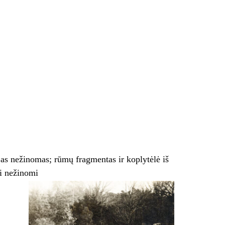
jas nežinomas; rūmų fragmentas ir koplytėlė iš
ai nežinomi