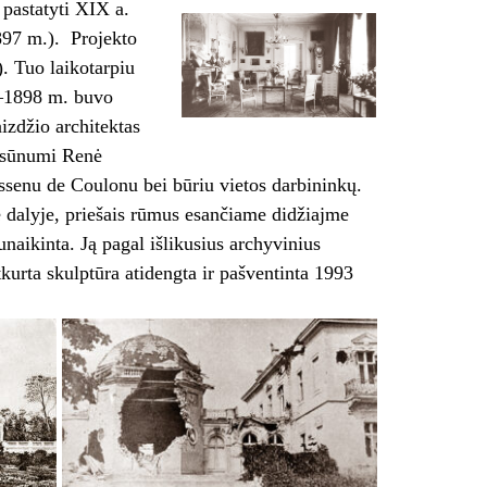
pastatyti XIX a.
897 m.). Projekto
. Tuo laikotarpiu
5–1898 m. buvo
izdžio architektas
u sūnumi Renė
ssenu de Coulonu bei būriu vietos darbininkų.
e dalyje, priešais rūmus esančiame didžiajme
naikinta. Ją pagal išlikusius archyvinius
kurta skulptūra atidengta ir pašventinta 1993