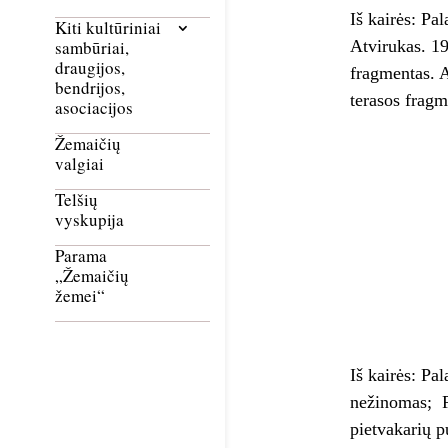
Iš kairės: Pa
Kiti kultūriniai
Atvirukas. 19
sambūriai,
draugijos,
fragmentas. A
bendrijos,
terasos fragm
asociacijos
Žemaičių
valgiai
Telšių
vyskupija
Parama
„Žemaičių
žemei“
Iš kairės: Pa
nežinomas; Pa
pietvakarių p