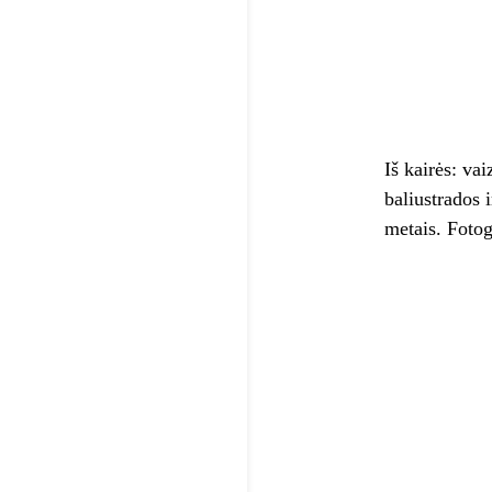
Iš kairės: va
baliustrados 
metais. Foto