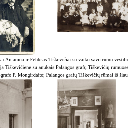
ai Antanina ir Feliksas Tiškevičiai su vaiku savo rūmų vestib
ja Tiškevičienė su anūkais Palangos grafų Tiškevičių rūmuos
ografė P. Mongirdaitė; Palangos grafų Tiškevičių rūmai iš šia