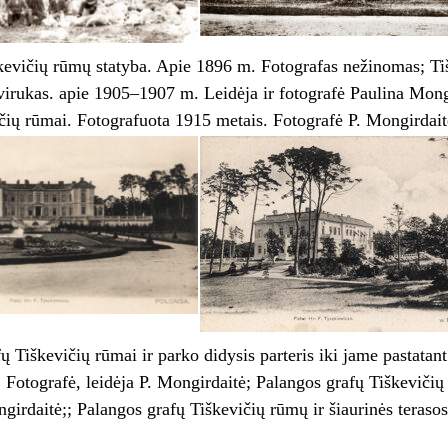
škevičių rūmų statyba. Apie 1896 m. Fotografas nežinomas; Ti
virukas. apie 1905–1907 m. Leidėja ir fotografė Paulina Mongi
čių rūmai. Fotografuota 1915 metais. Fotografė P. Mongirdait
ų Tiškevičių rūmai ir parko didysis parteris iki jame pastata
 Fotografė, leidėja P. Mongirdaitė; Palangos grafų Tiškeviči
ngirdaitė;; Palangos grafų Tiškevičių rūmų ir šiaurinės teras