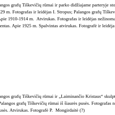
langos grafų Tiškevičių rūmai ir parko didžiajame parteryje st
29 m. Fotografas ir leidėjas I. Stropus; Palangos grafų Tiškev
pie 1910-1914 m. Atvirukas. Fotografas ir leidėjas nežinoma
entas. Apie 1925 m. Spalvintas atvirukas. Fotografė ir leidėja
langos grafų Tiškevičių rūmai ir „Laiminančio Kristaus“ skulpt
langos grafų Tiškevičių rūmai iš šiaurės pusės. Fotografas 
usės. Atvirukas. Fotografė P. Mongirdaitė (?)