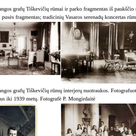
langos grafų Tiškevičių rūmai ir parko fragmentas iš paukščio
 pusės fragmentas; tradicinių Vasaros serenadų koncertas rūm
langos grafų Tiškevičių rūmų interjerų nuotraukos. Fotografu
us iki 1939 metų. Fotografė P. Mongirdaitė