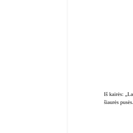
Iš kairės: „L
šiaurės pusės