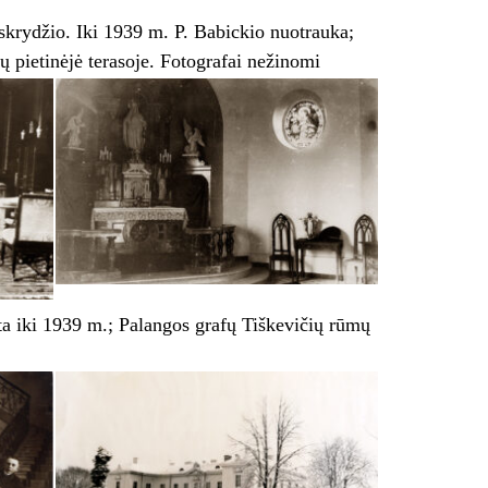
 skrydžio. Iki 1939 m. P. Babickio nuotrauka;
ų pietinėjė terasoje. Fotografai nežinomi
ota iki 1939 m.; Palangos grafų Tiškevičių rūmų