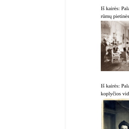
Iš kairės: Pa
rūmų pietinės
Iš kairės: Pa
koplyčios vid