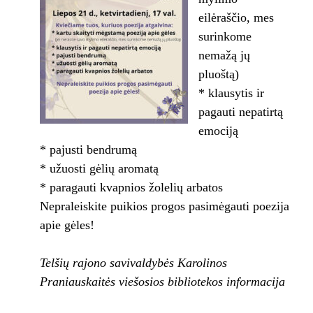
eilėraščio, mes
surinkome
nemažą jų
pluoštą)
* klausytis ir
pagauti nepatirtą
emociją
* pajusti bendrumą
* užuosti gėlių aromatą
* paragauti kvapnios žolelių arbatos
Nepraleiskite puikios progos pasimėgauti poezija
apie gėles!
Telšių rajono savivaldybės Karolinos
Praniauskaitės viešosios bibliotekos informacija