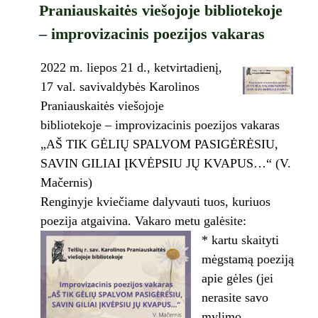
Praniauskaitės viešojoje bibliotekoje
– improvizacinis poezijos vakaras
2022 m. liepos 21 d., ketvirtadienį,
17 val. savivaldybės Karolinos
Praniauskaitės viešojoje
bibliotekoje – improvizacinis poezijos vakaras
„AŠ TIK GĖLIŲ SPALVOM PASIGĖRĖSIU,
SAVIN GILIAI ĮKVĖPSIU JŲ KVAPUS…“ (V.
Mačernis)
Renginyje kviečiame dalyvauti tuos, kuriuos
poezija atgaivina. Vakaro metu galėsite:
* kartu skaityti
mėgstamą poeziją
apie gėles (jei
nerasite savo
mylimo