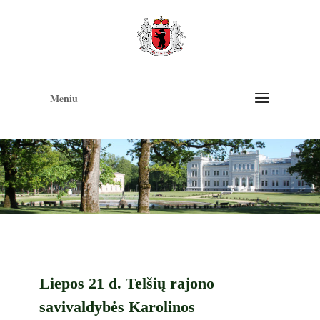
Op
too
Meniu
Liepos 21 d. Telšių rajono
savivaldybės Karolinos