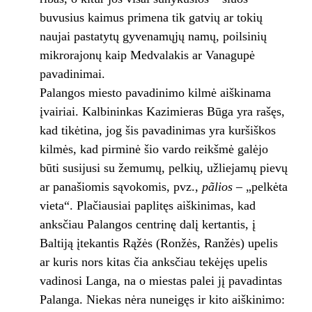
buvusius kaimus primena tik gatvių ar tokių
naujai pastatytų gyvenamųjų namų, poilsinių
mikrorajonų kaip Medvalakis ar Vanagupė
pavadinimai.
Palangos miesto pavadinimo kilmė aiškinama
įvairiai. Kalbininkas Kazimieras Būga yra rašęs,
kad tikėtina, jog šis pavadinimas yra kuršiškos
kilmės, kad pirminė šio vardo reikšmė galėjo
būti susijusi su žemumų, pelkių, užliejamų pievų
ar panašiomis sąvokomis, pvz.,
pãlios
– „pelkėta
vieta“. Plačiausiai paplitęs aiškinimas, kad
anksčiau Palangos centrinę dalį kertantis, į
Baltiją įtekantis Rąžės (Ronžės, Ranžės) upelis
ar kuris nors kitas čia anksčiau tekėjęs upelis
vadinosi Langa, na o miestas palei jį pavadintas
Palanga. Niekas nėra nuneigęs ir kito aiškinimo: