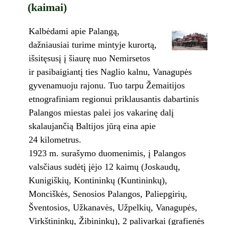
(kaimai)
Kalbėdami apie Palangą,
dažniausiai turime mintyje kurortą,
išsitęsusį į šiaurę nuo Nemirsetos
ir pasibaigiantį ties Naglio kalnu, Vanagupės
gyvenamuoju rajonu. Tuo tarpu Žemaitijos
etnografiniam regionui priklausantis dabartinis
Palangos miestas palei jos vakarinę dalį
skalaujančią Baltijos jūrą eina apie
24 kilometrus.
1923 m. surašymo duomenimis, į Palangos
valsčiaus sudėtį įėjo 12 kaimų (Joskaudų,
Kunigiškių, Kontininkų (Kuntininkų),
Monciškės, Senosios Palangos, Paliepgirių,
Šventosios, Užkanavės, Užpelkių, Vanagupės,
Virkštininkų, Žibininkų), 2 palivarkai (grafienės