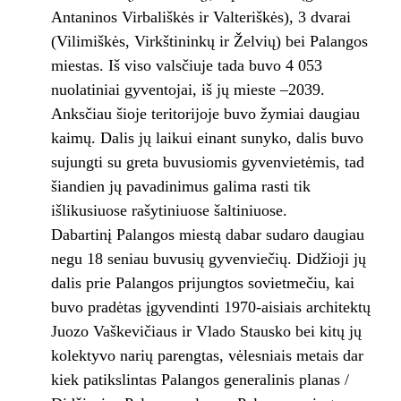
Antaninos Virbališkės ir Valteriškės), 3 dvarai
(Vilimiškės, Virkštininkų ir Želvių) bei Palangos
miestas. Iš viso valsčiuje tada buvo 4 053
nuolatiniai gyventojai, iš jų mieste –2039.
Anksčiau šioje teritorijoje buvo žymiai daugiau
kaimų. Dalis jų laikui einant sunyko, dalis buvo
sujungti su greta buvusiomis gyvenvietėmis, tad
šiandien jų pavadinimus galima rasti tik
išlikusiuose rašytiniuose šaltiniuose.
Dabartinį Palangos miestą dabar sudaro daugiau
negu 18 seniau buvusių gyvenviečių. Didžioji jų
dalis prie Palangos prijungtos sovietmečiu, kai
buvo pradėtas įgyvendinti 1970-aisiais architektų
Juozo Vaškevičiaus ir Vlado Stausko bei kitų jų
kolektyvo narių parengtas, vėlesniais metais dar
kiek patikslintas Palangos generalinis planas /