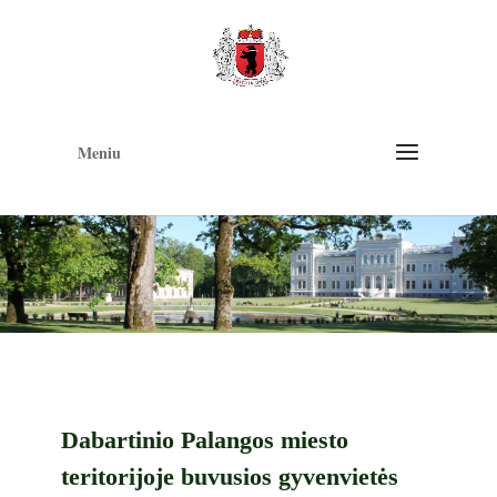
Op
too
Meniu
Dabartinio Palangos miesto
teritorijoje buvusios gyvenvietės