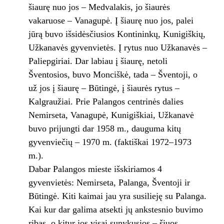
šiaurę nuo jos – Medvalakis, jo šiaurės
vakaruose – Vanagupė. Į šiaurę nuo jos, palei
jūrą buvo išsidėsčiusios Kontininkų, Kunigiškių,
Užkanavės gyvenvietės. Į rytus nuo Užkanavės –
Paliepgiriai. Dar labiau į šiaurę, netoli
Šventosios, buvo Monciškė, tada – Šventoji, o
už jos į šiaurę – Būtingė, į šiaurės rytus –
Kalgraužiai. Prie Palangos centrinės dalies
Nemirseta, Vanagupė, Kunigiškiai, Užkanavė
buvo prijungti dar 1958 m., dauguma kitų
gyvenviečių – 1970 m. (faktiškai 1972–1973
m.).
Dabar Palangos mieste išskiriamos 4
gyvenvietės: Nemirseta, Palanga, Šventoji ir
Būtingė. Kiti kaimai jau yra susilieję su Palanga.
Kai kur dar galima atsekti jų ankstesnio buvimo
ribas, o kitur jos visai sunykusios – šiuos