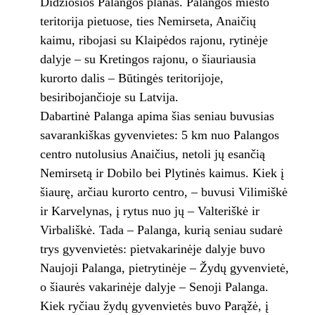
Didžiosios Palangos planas. Palangos miesto
teritorija pietuose, ties Nemirseta, Anaičių
kaimu, ribojasi su Klaipėdos rajonu, rytinėje
dalyje – su Kretingos rajonu, o šiauriausia
kurorto dalis – Būtingės teritorijoje,
besiribojančioje su Latvija.
Dabartinė Palanga apima šias seniau buvusias
savarankiškas gyvenvietes: 5 km nuo Palangos
centro nutolusius Anaičius, netoli jų esančią
Nemirsetą ir Dobilo bei Plytinės kaimus. Kiek į
šiaurę, arčiau kurorto centro, – buvusi Vilimiškė
ir Karvelynas, į rytus nuo jų – Valteriškė ir
Virbališkė. Tada – Palanga, kurią seniau sudarė
trys gyvenvietės: pietvakarinėje dalyje buvo
Naujoji Palanga, pietrytinėje – Žydų gyvenvietė,
o šiaurės vakarinėje dalyje – Senoji Palanga.
Kiek ryčiau žydų gyvenvietės buvo Parąžė, į