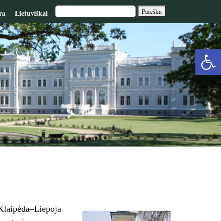
ra
Lietuviškai
Op
too
 Klaipėda–Liepoja