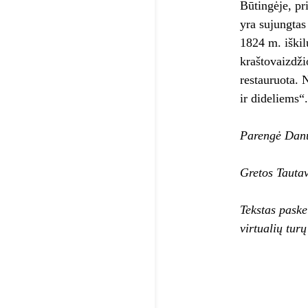
Būtingėje, pr
yra sujungtas
1824 m. iškil
kraštovaizdži
restauruota. 
ir dideliems“.
Parengė Dan
Gretos Tautav
Tekstas paske
virtualių tur