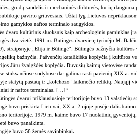
tidės, grūdų sandėlis ir mechaninės dirbtuvės, ku­rių dauguma
ublikoje pavirto griuvėsiais. Užtat lyg Lietuvos nepriklauso
bimo gamyklos naftos terminalo saugyklos.
s dvaro kultūrinis sluoksnis kaip archeologinis paminklas įrašy
gės dvarvietė. 1991 m. Būtingės dvarvietę tyrinėjo M. Balčiu
99), straipsnyje „Elija ir Būtingė“. Būtingės bažnyčia kultūros
ngelikų bažnyčia. Pašvenčių katalikiška koplyčia į kultūros ve
ijos Jūrų žvaigždės koplyčia. Buvusių kaimų vietovėse randa
ėse stūksančiose sodybose dar galima rasti pavienių XIX a. vidu
yje statytų pastatų ir „kolchozo“ laikmečio reliktų. Naująjį 
niai ir naftos terminalas. […]“
ūtingės dvarui priklausiusioje teritorijoje buvo 13 valstiečių 
gė buvo priskirta Lietuvai, XX a. 2-ojoje pusėje dalis kaimo p
ono teritorijoje. 1979 m. kaime buvo 17 nuolatinių gyventojų
etė buvo panaikinta.
ngėje buvo 58 žemės savinbinkai.