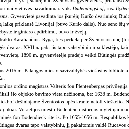
Latvija. Ji yra į šiaurę nuo Šventosios gyvenvietės, priklauso 
storiniai vietovės pavadinimai: vok.
Budendingshof
, rus.
Буден
iems
. Gyvenvietė pavadinta jos įkūrėjų Kuršo dvarininkų Bud
gą laiką priklausė Livonijai (buvo Kuršo dalis). Nuo seno šių 
rbyste ir gintaro apdirbimu, buvo ir žvejų.
trakto Karaliaučius–Ryga, ties perkėla per Šventosios upę (t
gės dvaras. XVII a. pab. jis tapo valstybiniu ir suklestėjo, kai
venvietę. 1890 m. gyvenvietėje pradėjo veikti Būtingės prad
s.
us 2016 m. Palangos miesto savivaldybės viešosios bibliotekos
šo:
nijos ordino magistras Valteris fon Plentenbergas privilegija
 Tiksli šio objekto buvimo vieta nežinoma, be: 1638 m. Budend
ckhof dešinia­jame Šventosios upės krante netoli vieškelio.
kų ūkiai. Vokietijos miesto Bodenteich istorijos mylėtojai ma
iminės fon Bodendieck riteris. Po 1655-1656 m. Respublikos 
tingės dvaras tapo valsty­biniu, jį pakaitomis valdė Rucavos 