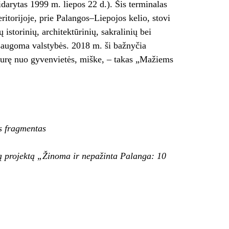
idarytas 1999 m. liepos 22 d.). Šis terminalas
itorijoje, prie Palangos–Liepojos kelio, stovi
istorinių, architektūrinių, sakralinių bei
r saugoma valstybės. 2018 m. ši bažnyčia
šiaurę nuo gyvenvietės, miške, – takas „Mažiems
s fragmentas
ą projektą „Žinoma ir nepažinta Palanga: 10