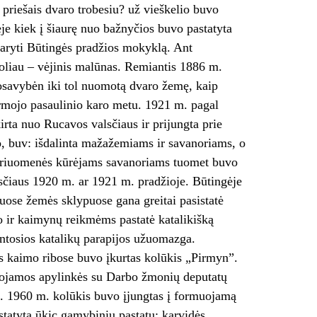
priešais dvaro trobesiu? už vieškelio buvo
sėje kiek į šiaurę nuo bažnyčios buvo pastatyta
daryti Būtingės pradžios mokyklą. Ant
oliau – vėjinis malūnas. Remian­tis 1886 m.
osa­vybėn iki tol nuomotą dvaro žemę, kaip
Pirmojo pasaulinio karo metu. 1921 m. pagal
rta nuo Rucavos valsčiaus ir prijung­ta prie
o, buv: išdalinta mažažemiams ir savanoriams, o
kariuomenės kūrėjams savanoriams tuomet buvo
alsčiaus 1920 m. ar 1921 m. pradžioje. Būtingėje
uose žemės sklypuose gana greitai pasistatė
o ir kaimynų reikmėms pastatė katalikišką
ventosios katalikų parapijos užuomazga.
s kaimo ribose buvo įkurtas kolūkis „Pirmyn”.
uojamos apylinkės su Darbo žmonių deputatų
ę. 1960 m. kolūkis buvo įjungtas į formuo­jamą
statyta ūkic gamybinių pastatų: karvidės,