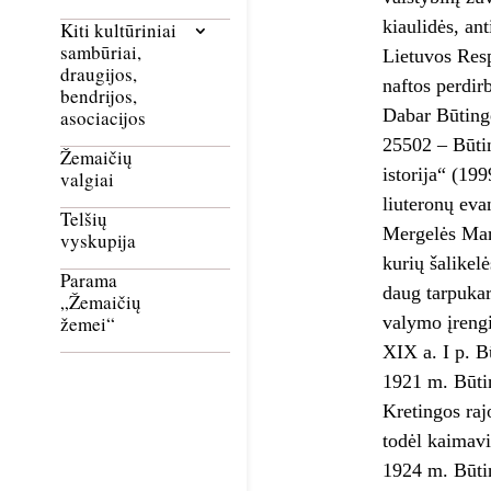
kiaulidės, an
Kiti kultūriniai
sambūriai,
Lietuvos Resp
draugijos,
naftos perdir
bendrijos,
Dabar Būtingė
asociacijos
25502 – Būtin
Žemaičių
istorija“ (19
valgiai
liuteronų eva
Telšių
Mergelės Mar
vyskupija
kurių šalikel
Parama
daug tarpukar
„Žemaičių
valymo įrengi
žemei“
XIX a. I p. B
1921 m. Būtin
Kretingos raj
todėl kaimavi
1924 m. Būti