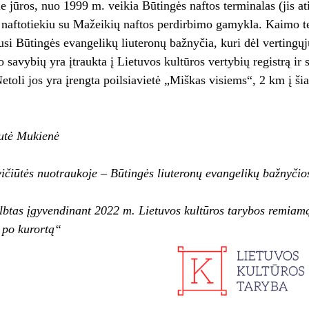
ie jūros, nuo 1999 m. veikia Būtingės naftos terminalas (jis at
 naftotiekiu su Mažeikių naftos perdirbimo gamykla. Kaimo ter
usi Būtingės evangelikų liuteronų bažnyčia, kuri dėl vertingųjų 
o savybių yra įtraukta į Lietuvos kultūros vertybių registrą i
Netoli jos yra įrengta poilsiavietė „Miškas visiems“, 2 km į 
utė Mukienė
ičiūtės nuotraukoje – Būtingės liuteronų evangelikų bažnyčio
lbtas įgyvendinant 2022 m. Lietuvos kultūros tarybos remiam
ų po kurortą“