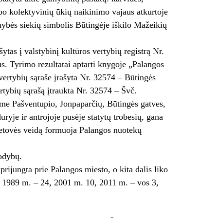
 po kolektyvinių ūkių naikinimo vajaus atkurtoje
mybės siekių simbolis Būtingėje iškilo Mažeikių
tas į valsty­binį kultūros vertybių registrą Nr.
s. Tyrimo rezultatai aptarti knygoje „Palangos
 vertybių sąraše įrašyta Nr. 32574 – Būtingės
rtybių sąrašą įtraukta Nr. 32574 – Švč.
me Pašventupio, Jonpaparčių, Būtingės gatves,
ryje ir antrojoje pusėje statytų trobesių, gana
vietovės veidą formuoja Palangos nuotekų
sodybų.
rijungta prie Palangos miesto, o kita dalis liko
, 1989 m. – 24, 2001 m. 10, 2011 m. – vos 3,