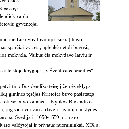
Šventosios
диксгоф
,
dendick vardu.
vietovių gyventojai
uometinė Lietuvos-Livonijos siena) buvo
mas sparčiai vystėsi, aplenkė netoli buvusią
žios mokykla. Vaikus čia mokydavo latvių ir
 išleistoje knygoje „Iš Šventosios praeities“
 patvirtino Bu- dendiko teisę į žemės sklypą
ikų giminės tęsėjas Kristofas buvo pasistatęs
 Netoliese buvo kaimas – dvylikos Budendiko
no, jog vietovei vardą davė į Livoniją nuklydęs
karo su Švedija ir 1658-1659 m. maro
dvaro valdytojai ir privatūs nuomininkai. XIX a.