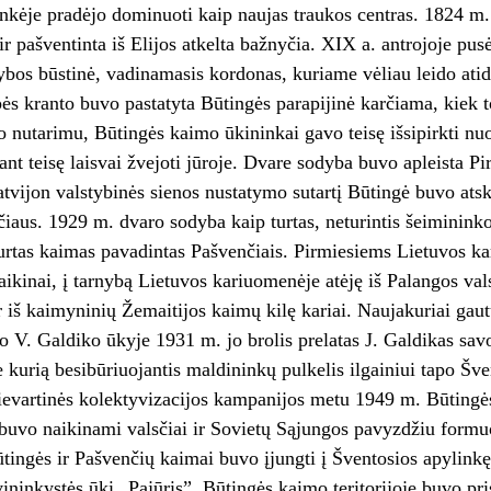
nkėje pradėjo dominuoti kaip naujas traukos centras. 1824 m. 
 ir pašventinta iš Elijos atkelta bažnyčia. XIX a. antrojoje pu
ybos būstinė, vadinamasis kordonas, kuriame vėliau leido ati
ės kranto buvo pastatyta Būtingės parapijinė karčiama, kiek t
o nutarimu, Būtingės kaimo ūkininkai gavo teisę išsipirkti nu
iant teisę laisvai žvejoti jūroje. Dvare sodyba buvo apleista 
atvijon valstybinės sienos nustatymo sutartį Būtingė buvo atski
iaus. 1929 m. dvaro sodyba kaip turtas, neturintis šeiminink
kurtas kaimas pavadintas Pašvenčiais. Pirmiesiems Lietuvos 
 vaikinai, į tarnybą Lietuvos kariuomenėje atėję iš Palangos v
 iš kaimyninių Žemaitijos kaimų kilę kariai. Naujakuriai gaut
o V. Galdiko ūkyje 1931 m. jo brolis prelatas J. Galdikas sav
e kurią be­sibūriuojantis maldininkų pulkelis ilgainiui tapo Š
ievartinės kolektyvizacijos kampanijos metu 1949 m. Būtingė
 buvo naikinami valsčiai ir Sovietų Sąjungos pavyzdžiu form
tingės ir Paš­venčių kaimai buvo įjungti į Šventosios apylink
vininkystės ūkį „Pajūris”. Būtingės kaimo teritorijoje buvo pri