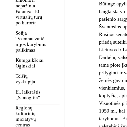
Būtinge apyli
nepažinta
Palanga: 10
baigta statyti
virtualių turų
pasienio sarg
po kurortą
Šventosios up
Sofija
Rusijos senat
Tyzenhauzaitė
priedą suteik
ir jos kūrybinis
palikimas
Lietuvos ir L
Darbėnų valsč
Kunigaikščiai
tame plote į
Oginskiai
prilyginti ir
Telšių
žemės gavo ir
vyskupija
vienkiemius, 
El. laikraštis
koplyčią, api
„Samogitia“
Visuotinės pr
Regionų
1950 m., kai
kultūrinių
tarybomis, Bū
iniciatyvų
centras
valstybinį žu