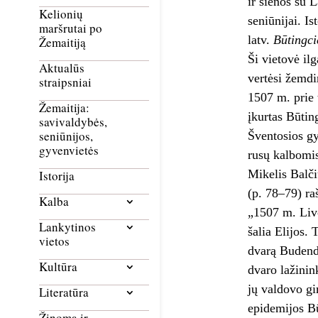
ir sienos su 
Kelionių
seniūnijai. I
maršrutai po
latv.
Būtingc
Žemaitiją
Ši vietovė il
Aktualūs
vertėsi žemdi
straipsniai
1507 m. prie 
Žemaitija:
įkurtas Būtin
savivaldybės,
seniūnijos,
Šventosios gy
gyvenvietės
rusų kalbomi
Mikelis Balči
Istorija
(p. 78–79) ra
Kalba
„1507 m. Livo
Lankytinos
šalia Elijos.
vietos
dvarą Budendi
Kultūra
dvaro lažinin
jų valdovo g
Literatūra
epidemijos Bū
Žinoma ir