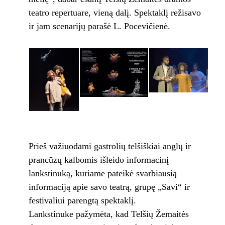
teatro repertuare, vieną dalį. Spektaklį režisavo
ir jam scenarijų parašė L. Pocevičienė.
Prieš važiuodami gastrolių telšiškiai anglų ir
prancūzų kalbomis išleido informacinį
lankstinuką, kuriame pateikė svarbiausią
informaciją apie savo teatrą, grupę „Savi“ ir
festivaliui parengtą spektaklį.
Lankstinuke pažymėta, kad Telšių Žemaitės