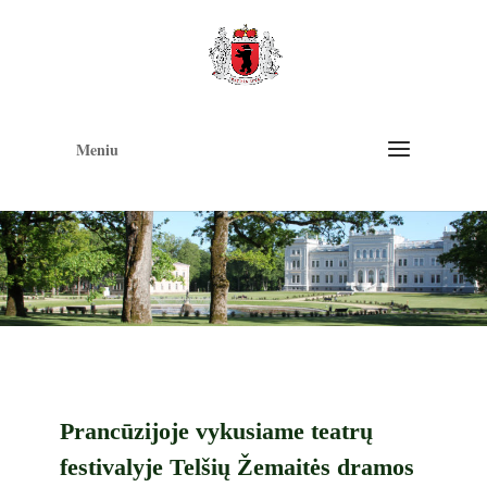
Op
too
Meniu
Prancūzijoje vykusiame teatrų
festivalyje Telšių Žemaitės dramos