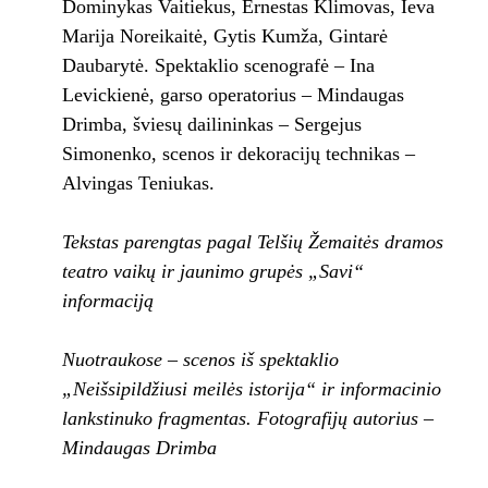
Dominykas Vaitiekus, Ernestas Klimovas, Ieva
Marija Noreikaitė, Gytis Kumža, Gintarė
Daubarytė. Spektaklio scenografė – Ina
Levickienė, garso operatorius – Mindaugas
Drimba, šviesų dailininkas – Sergejus
Simonenko, scenos ir dekoracijų technikas –
Alvingas Teniukas.
Tekstas parengtas pagal Telšių Žemaitės dramos
teatro vaikų ir jaunimo grupės „Savi“
informaciją
Nuotraukose – scenos iš spektaklio
„Neišsipildžiusi meilės istorija“ ir informacinio
lankstinuko fragmentas. Fotografijų autorius –
Mindaugas Drimba