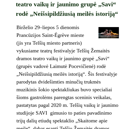
teatro vaikų ir jaunimo grupė „Savi“
rodė „Neišsipildžiusią meilės istoriją“
Birželio 29–liepos 5 dienomis
Prancūzijos Saint-Égrève mieste
(jis yra Telšių miesto partneris)
vykusiame teatrų festivalyje Telšių Žemaitės
dramos teatro vaikų ir jaunimo grupė „Savi“
(grupės vadovė Laimutė Pocevičienė) rodė
„Neišsipildžiusią meilės istoriją“. Šis festivalyje
parodytas dvidešimties minučių trukmės
muzikinis šokio spektakliukas buvo specialiai
šioms gastrolėms parengtas sceninis veikalas,
pastatytas pagal 2020 m. Telšių vaikų ir jaunimo
studijoje SAVI gimusio to paties pavadinimo
trijų dalių etiudų spektaklio „Skaitome apie
meilę“, dabar esantį Telšių Žemaitės dramos