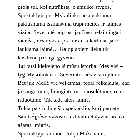
groja tol, kol nutrūksta jo smuiko stygos.
Spektaklyje per Mykoliuko nesuvokiamą
paklusnumą išsilaisvina trapi meilės ir laimės
vizija. Severiutė taip pat jaučiasi nelaiminga ir
vieniša, nes nyksta jos turtai, o kartu su ja ir
laukiama laimė… Galop abiem lieka tik
kasdienė pareiga gyventi.
Tai tarsi kiekvieno iš mūsų istorija. Mes visi –
lyg Mykoliukas ir Severiutė, nes visi mylime.
Bet juk Meilė yra veiksmas, todėl reikalauja, kad
ją saugotume, brangintume, puoselėtume, o ne
išduotume. Tik tada ateis laimė.
Tokia pagrindinė šio spektaklio, kurį pamatę
Saint-Égrève vykusio festivalio dalyviai braukė
ašaras, mintis.
Spektaklyje vaidino: Julija Mažonaitė,