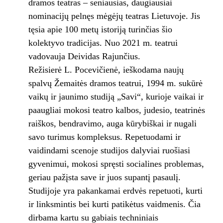
dramos teatras – seniausias, daugiausiai
nominacijų pelnęs mėgėjų teatras Lietuvoje. Jis
tęsia apie 100 metų istoriją turinčias šio
kolektyvo tradicijas. Nuo 2021 m. teatrui
vadovauja Deividas Rajunčius.
Režisierė L. Pocevičienė, ieškodama naujų
spalvų Žemaitės dramos teatrui, 1994 m. sukūrė
vaikų ir jaunimo studiją „Savi“, kurioje vaikai ir
paaugliai mokosi teatro kalbos, judesio, teatrinės
raiškos, bendravimo, auga kūrybiškai ir nugali
savo turimus kompleksus. Repetuodami ir
vaidindami scenoje studijos dalyviai ruošiasi
gyvenimui, mokosi spręsti socialines problemas,
geriau pažįsta save ir juos supantį pasaulį.
Studijoje yra pakankamai erdvės repetuoti, kurti
ir linksmintis bei kurti patikėtus vaidmenis. Čia
dirbama kartu su gabiais techniniais