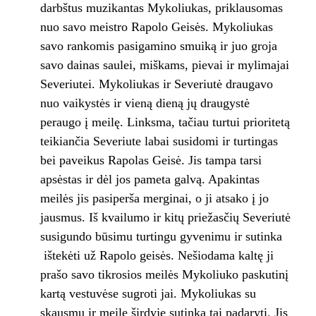
darbštus muzikantas Mykoliukas, priklausomas
nuo savo meistro Rapolo Geisės. Mykoliukas
savo rankomis pasigamino smuiką ir juo groja
savo dainas saulei, miškams, pievai ir mylimajai
Severiutei. Mykoliukas ir Severiutė draugavo
nuo vaikystės ir vieną dieną jų draugystė
peraugo į meilę. Linksma, tačiau turtui prioritetą
teikiančia Severiute labai susidomi ir turtingas
bei paveikus Rapolas Geisė. Jis tampa tarsi
apsėstas ir dėl jos pameta galvą. Apakintas
meilės jis pasiperša merginai, o ji atsako į jo
jausmus. Iš kvailumo ir kitų priežasčių Severiutė
susigundo būsimu turtingu gyvenimu ir sutinka
ištekėti už Rapolo geisės. Nešiodama kaltę ji
prašo savo tikrosios meilės Mykoliuko paskutinį
kartą vestuvėse sugroti jai. Mykoliukas su
skausmu ir meile širdyje sutinka tai padaryti. Jis