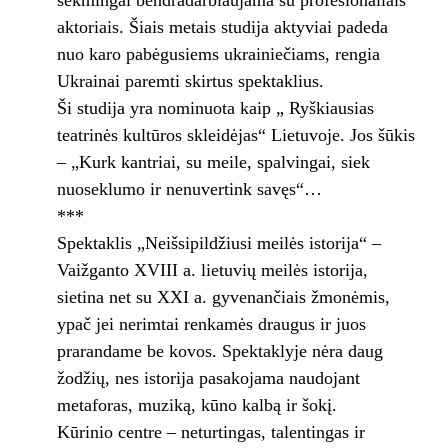
sėkmingai bendradarbiaujama su profesionaliais
aktoriais. Šiais metais studija aktyviai padeda
nuo karo pabėgusiems ukrainiečiams, rengia
Ukrainai paremti skirtus spektaklius.
Ši studija yra nominuota kaip „ Ryškiausias
teatrinės kultūros skleidėjas“ Lietuvoje. Jos šūkis
– „Kurk kantriai, su meile, spalvingai, siek
nuoseklumo ir nenuvertink savęs“…
***
Spektaklis „Neišsipildžiusi meilės istorija“ –
Vaižganto XVIII a. lietuvių meilės istorija,
sietina net su XXI a. gyvenančiais žmonėmis,
ypač jei nerimtai renkamės draugus ir juos
prarandame be kovos. Spektaklyje nėra daug
žodžių, nes istorija pasakojama naudojant
metaforas, muziką, kūno kalbą ir šokį.
Kūrinio centre – neturtingas, talentingas ir