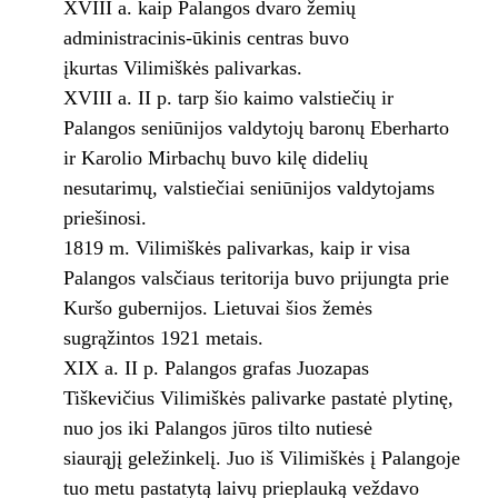
XVIII a. kaip Palangos dvaro žemių
administracinis-ūkinis centras buvo
įkurtas Vilimiškės palivarkas.
XVIII a. II p. tarp šio kaimo valstiečių ir
Palangos seniūnijos valdytojų baronų Eberharto
ir Karolio Mirbachų buvo kilę didelių
nesutarimų, valstiečiai seniūnijos valdytojams
priešinosi.
1819 m. Vilimiškės palivarkas, kaip ir visa
Palangos valsčiaus teritorija buvo prijungta prie
Kuršo gubernijos. Lietuvai šios žemės
sugrąžintos 1921 metais.
XIX a. II p. Palangos grafas Juozapas
Tiškevičius Vilimiškės palivarke pastatė plytinę,
nuo jos iki Palangos jūros tilto nutiesė
siaurąjį geležinkelį. Juo iš Vilimiškės į Palangoje
tuo metu pastatytą laivų prieplauką veždavo