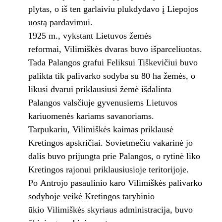
plytas, o iš ten garlaiviu plukdydavo į Liepojos
uostą pardavimui.
1925 m., vykstant Lietuvos žemės
reformai, Vilimiškės dvaras buvo išparceliuotas.
Tada Palangos grafui Feliksui Tiškevičiui buvo
palikta tik palivarko sodyba su 80 ha žemės, o
likusi dvarui priklausiusi žemė išdalinta
Palangos valsčiuje gyvenusiems Lietuvos
kariuomenės kariams savanoriams.
Tarpukariu, Vilimiškės kaimas priklausė
Kretingos apskričiai. Sovietmečiu vakarinė jo
dalis buvo prijungta prie Palangos, o rytinė liko
Kretingos rajonui priklausiusioje teritorijoje.
Po Antrojo pasaulinio karo Vilimiškės palivarko
sodyboje veikė Kretingos tarybinio
ūkio Vilimiškės skyriaus administracija, buvo