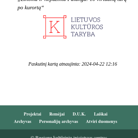
po kurortą“
Paskutinį kartą atnaujinta: 2024-04-22 12:16
Projektai
Remėjai
D.U.K.
Laiškai
Archyvas
Personalijų archyvas
Atviri duomenys
© Regionų kultūrinių iniciatyvų centras