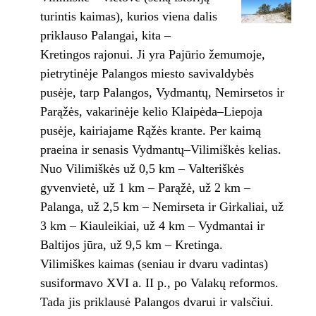
turintis kaimas), kurios viena dalis
priklauso Palangai, kita –
Kretingos rajonui. Ji yra Pajūrio žemumoje,
pietrytinėje Palangos miesto savivaldybės
pusėje, tarp Palangos, Vydmantų, Nemirsetos ir
Parąžės, vakarinėje kelio Klaipėda–Liepoja
pusėje, kairiajame Rąžės krante. Per kaimą
praeina ir senasis Vydmantų–Vilimiškės kelias.
Nuo Vilimiškės už 0,5 km – Valteriškės
gyvenvietė, už 1 km – Parąžė, už 2 km –
Palanga, už 2,5 km – Nemirseta ir Girkaliai, už
3 km – Kiauleikiai, už 4 km – Vydmantai ir
Baltijos jūra, už 9,5 km – Kretinga.
Vilimiškes kaimas (seniau ir dvaru vadintas)
susiformavo XVI a. II p., po Valakų reformos.
Tada jis priklausė Palangos dvarui ir valsčiui.