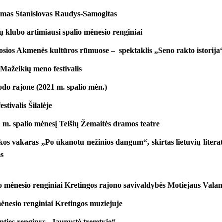
mas Stanislovas Raudys-Samogitas
ų klubo artimiausi spalio mėnesio renginiai
josios Akmenės kultūros rūmuose – spektaklis „Seno rakto istorija
Mažeikių meno festivalis
odo rajone (2021 m. spalio mėn.)
stivalis Šilalėje
 m. spalio mėnesį Telšių Žemaitės dramos teatre
kos vakaras „Po ūkanotu nežinios dangum“, skirtas lietuvių liter
s
o mėnesio renginiai Kretingos rajono savivaldybės Motiejaus Valan
ėnesio renginiai Kretingos muziejuje
nties renginys „Jaunystė tremtyje“