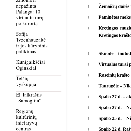
nepažinta
Žemaičių dailės
Palanga: 10
virtualių turų
Paminėtos moksl
po kurortą
Kretingos muzie
Sofija
Kretingos krašt
Tyzenhauzaitė
ir jos kūrybinis
palikimas
Skuode – tautod
Kunigaikščiai
Virtualūs turai 
Oginskiai
Raseinių krašto i
Telšių
vyskupija
Tauragėje – Nik
El. laikraštis
Spalio 27 d. – a
„Samogitia“
Spalio 27 d. – N
Regionų
kultūrinių
Spalio 25 d. – N
iniciatyvų
centras
Spalio 22 d. Raš