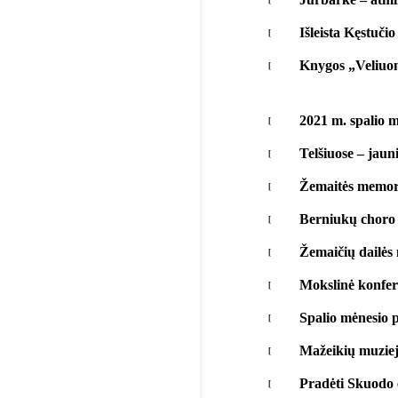
Išleista Kęstuči
Knygos „Veliuono
2021 m. spalio 
Telšiuose – jaun
Žemaitės memori
Berniukų choro f
Žemaičių dailės
Mokslinė konfer
Spalio mėnesio p
Mažeikių muziej
Pradėti Skuodo 