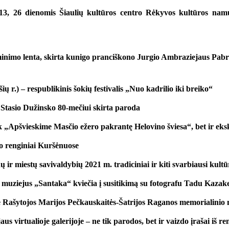
13, 26 dienomis Šiaulių kultūros centro Rėkyvos kultūros namuo
minimo lenta, skirta kunigo pranciškono Jurgio Ambraziejaus Pabr
ų r.) – respublikinis šokių festivalis „Nuo kadrilio iki breiko“
 Stasio Dužinsko 80-mečiui skirta paroda
ik „Apšvieskime Masčio ežero pakrantę Helovino šviesa“, bet ir eks
o renginiai Kuršėnuose
 ir miestų savivaldybių 2021 m. tradiciniai ir kiti svarbiausi kultū
 muziejus „Santaka“ kviečia į susitikimą su fotografu Tadu Kazak
ie Rašytojos Marijos Pečkauskaitės-Šatrijos Raganos memorialinio 
s virtualioje galerijoje – ne tik parodos, bet ir vaizdo įrašai iš ren