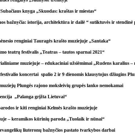
o Subačiaus knyga „Skuodas: kraštas ir miestas“
s bažnyčia: istorija, architektūra ir dailė “ sutiktuvės ir stendinė
mėnesio renginiai Tauragės krašto muziejuje „Santaka“
imo teatrų festivalis „Teatras – tautos sparnai 2021“
aliniame muziejuje – edukaciniai užsiėmimai „Rudens karalius –
estivalio koncertai spalio 2 ir 9 dienomis klausytojus džiugins Pl
 muziejų Plungės rajono moksleivių grupės lanko nemokamai
encija „Palanga grįžta Lietuvai“
arodos ir kiti renginiai Kelmės krašto muziejuje
uje – keramikos kūrinių paroda „Tuolaik ir nūnai“
evangelikų liuteronų bažnyčios pastato tvarkybos darbai