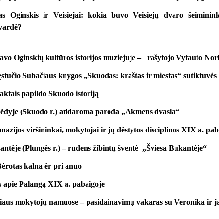
s Oginskis ir Veisiejai: kokia buvo Veisiejų dvaro šeiminink
vardė?
etavo Oginskių kultūros istorijos muziejuje – rašytojo Vytauto No
ęstučio Subačiaus knygos „Skuodas: kraštas ir miestas“ sutiktuvės
faktais papildo Skuodo istoriją
sėdyje (Skuodo r.) atidaroma paroda „Akmens dvasia“
azijos viršininkai, mokytojai ir jų dėstytos disciplinos XIX a. pab
antėje (Plungės r.) – rudens žibintų šventė „Šviesa Bukantėje“
ėrotas kalna ėr pri anuo
 apie Palangą XIX a. pabaigoje
lniaus mokytojų namuose – pasidainavimų vakaras su Veronika ir j