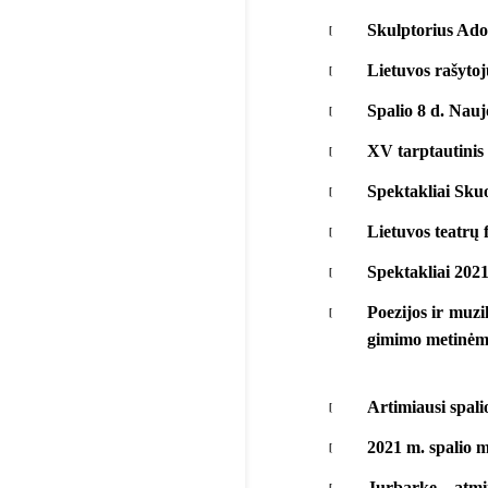
Skulptorius Ado
Lietuvos rašytoj
Spalio 8 d. Nau
XV tarptautinis 
Spektakliai Sku
Lietuvos teatrų fe
Spektakliai 2021
Poezijos ir muzi
gimimo metinėm
Artimiausi spali
2021 m. spalio m
Jurbarke – atmi