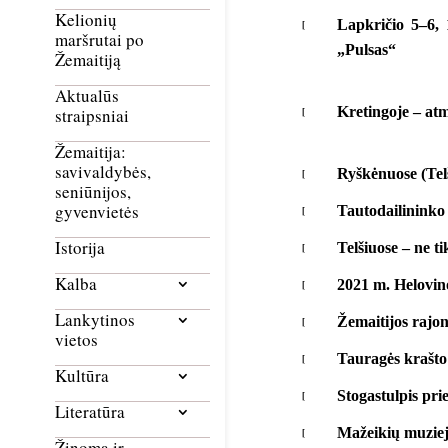
Kelionių
Lapkričio 5–6, 
maršrutai po
„Pulsas“
Žemaitiją
Aktualūs
Kretingoje – at
straipsniai
Žemaitija:
savivaldybės,
Ryškėnuose (Telši
seniūnijos,
gyvenvietės
Tautodailininko
Istorija
Telšiuose – ne t
Kalba
2021 m. Helovin
Lankytinos
Žemaitijos rajonų
vietos
Tauragės krašto
Kultūra
Stogastulpis pr
Literatūra
Mažeikių muziejau
Žinoma ir