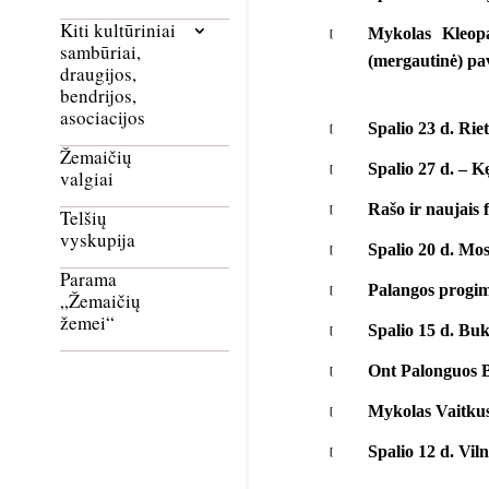
Kiti kultūriniai
Mykolas Kleopa
sambūriai,
(mergautinė) pa
draugijos,
bendrijos,
asociacijos
Spalio 23 d. Ri
Žemaičių
Spalio 27 d. – K
valgiai
Rašo ir naujais 
Telšių
vyskupija
Spalio 20 d. Mo
Parama
Palangos progimn
„Žemaičių
žemei“
Spalio 15 d. Buk
Ont Palonguos B
Mykolas Vaitkus
Spalio 12 d. Vi