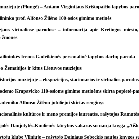
 muziejuje (Plungė) – Antano Virginijaus Krištopaičio tapybos par
ininko prof. Alfonso Žilėno 100-osios gimimo metinės
jaus virtualiose parodose – informacija apie Kretingos miesto, 
o žmones
ailininkės Irenos Gadeikienės personalinė tapybos darbų paroda
po Žemaitijos ir kitus Lietuvos muziejus
storijos muziejuje – ekspozicijos, stacionarios ir virtualios parodos
odemo Krapavicko 110-osioms gimimo metinėms skirta popietė-pa
kademiko Alfonso Žilėno jubiliejui skirtas renginys
acionalinės kultūros ir meno premijos laureatės, rašytojos Ramutės
ijolės Daujotytės-Kuolienės kūrybos vakaras su nauja knyga „Aiški
ytojų klube Vilniuje – rašytojo Dainiaus Sobeckio naujos knygos s