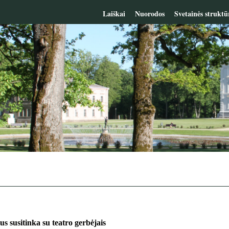
Laiškai
Nuorodos
Svetainės struktū
us susitinka su teatro gerbėjais