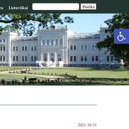
ra
Lietuviškai
Op
too
2021-10-31