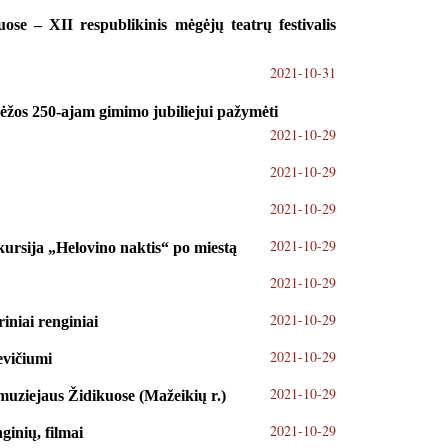
se – XII respublikinis mėgėjų teatrų festivalis
2021-10-31
ėžos 250-ajam gimimo jubiliejui pažymėti
2021-10-29
2021-10-29
2021-10-29
2021-10-29
kursija „Helovino naktis“ po miestą
2021-10-29
2021-10-29
riniai renginiai
2021-10-29
evičiumi
2021-10-29
muziejaus Židikuose (Mažeikių r.)
2021-10-29
ginių, filmai