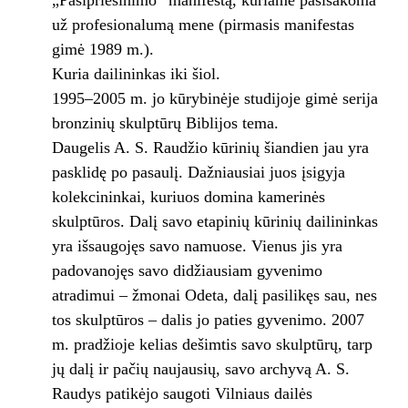
„Pasipriešinimo“ manifestą, kuriame pasisakoma
už profesionalumą mene (pirmasis manifestas
gimė 1989 m.).
Kuria dailininkas iki šiol.
1995–2005 m. jo kūrybinėje studijoje gimė serija
bronzinių skulptūrų Biblijos tema.
Daugelis A. S. Raudžio kūrinių šiandien jau yra
pasklidę po pasaulį. Dažniausiai juos įsigyja
kolekcininkai, kuriuos domina kamerinės
skulptūros. Dalį savo etapinių kūrinių dailininkas
yra išsaugojęs savo namuose. Vienus jis yra
padovanojęs savo didžiausiam gyvenimo
atradimui – žmonai Odeta, dalį pasilikęs sau, nes
tos skulptūros – dalis jo paties gyvenimo. 2007
m. pradžioje kelias dešimtis savo skulptūrų, tarp
jų dalį ir pačių naujausių, savo archyvą A. S.
Raudys patikėjo saugoti Vilniaus dailės