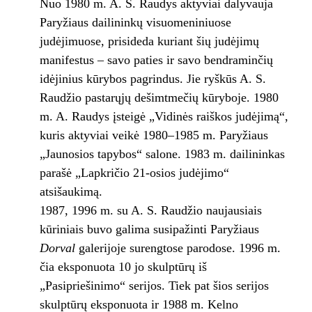
Nuo 1980 m. A. S. Raudys aktyviai dalyvauja
Paryžiaus dailininkų visuomeniniuose
judėjimuose, prisideda kuriant šių judėjimų
manifestus – savo paties ir savo bendraminčių
idėjinius kūrybos pagrindus. Jie ryškūs A. S.
Raudžio pastarųjų dešimtmečių kūryboje. 1980
m. A. Raudys įsteigė „Vidinės raiškos judėjimą“,
kuris aktyviai veikė 1980–1985 m. Paryžiaus
„Jaunosios tapybos“ salone. 1983 m. dailininkas
parašė „Lapkričio 21-osios judėjimo“
atsišaukimą.
1987, 1996 m. su A. S. Raudžio naujausiais
kūriniais buvo galima susipažinti Paryžiaus
Dorval
galerijoje surengtose parodose. 1996 m.
čia eksponuota 10 jo skulptūrų iš
„Pasipriešinimo“ serijos. Tiek pat šios serijos
skulptūrų eksponuota ir 1988 m. Kelno