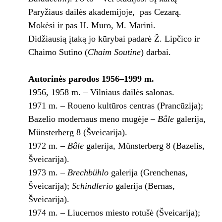
Paryžiaus dailės akademijoje, pas Cezarą.
Mokėsi ir pas H. Muro, M. Marini.
Didžiausią įtaką jo kūrybai padarė Ž. Lipčico ir
Chaimo Sutino (
Chaim Soutine
) darbai.
Autorinės parodos 1956–1999 m.
1956, 1958 m. – Vilniaus dailės salonas.
1971 m. – Roueno kultūros centras (Prancūzija);
Bazelio modernaus meno mugėje –
Bâle
galerija,
Münsterberg 8 (Šveicarija).
1972 m. –
Bâle
galerija, Münsterberg 8 (Bazelis,
Šveicarija).
1973 m. –
Brechbühlo
galerija (Grenchenas,
Šveicarija);
Schindlerio
galerija (Bernas,
Šveicarija).
1974 m. – Liucernos miesto rotušė (Šveicarija);