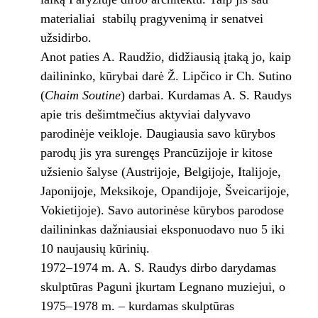
materialiai stabilų pragyvenimą ir senatvei
užsidirbo.
Anot paties A. Raudžio, didžiausią įtaką jo, kaip
dailininko, kūrybai darė Ž. Lipčico ir Ch. Sutino
(
Chaim Soutine
) darbai. Kurdamas A. S. Raudys
apie tris dešimtmečius aktyviai dalyvavo
parodinėje veikloje. Daugiausia savo kūrybos
parodų jis yra surengęs Prancūzijoje ir kitose
užsienio šalyse (Austrijoje, Belgijoje, Italijoje,
Japonijoje, Meksikoje, Opandijoje, Šveicarijoje,
Vokietijoje). Savo autorinėse kūrybos parodose
dailininkas dažniausiai eksponuodavo nuo 5 iki
10 naujausių kūrinių.
1972–1974 m. A. S. Raudys dirbo darydamas
skulptūras Paguni įkurtam Legnano muziejui, o
1975–1978 m. – kurdamas skulptūras