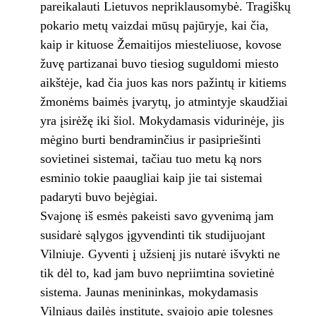
pareikalauti Lietuvos nepriklausomybė. Tragiškų
pokario metų vaizdai mūsų pajūryje, kai čia,
kaip ir kituose Žemaitijos miesteliuose, kovose
žuvę partizanai buvo tiesiog suguldomi miesto
aikštėje, kad čia juos kas nors pažintų ir kitiems
žmonėms baimės įvarytų, jo atmintyje skaudžiai
yra įsirėžę iki šiol. Mokydamasis vidurinėje, jis
mėgino burti bendraminčius ir pasipriešinti
sovietinei sistemai, tačiau tuo metu ką nors
esminio tokie paaugliai kaip jie tai sistemai
padaryti buvo bejėgiai.
Svajonę iš esmės pakeisti savo gyvenimą jam
susidarė sąlygos įgyvendinti tik studijuojant
Vilniuje. Gyventi į užsienį jis nutarė išvykti ne
tik dėl to, kad jam buvo nepriimtina sovietinė
sistema. Jaunas menininkas, mokydamasis
Vilniaus dailės institute, svajojo apie tolesnes