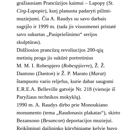
gražiausiam Prancūzijos kaimui – Lapopy (
St.
Cirg-Lapopie
), kurį planuota padaryti pilimi-
muziejumi. Čia A. Raudys su savo darbais
sugrįžo ir 1999 m. (tada jis visuomenei pristatė
savo sukurtas „Pasipriešinimo“ serijos
skulptūras).
Didžiosios prancūzų revoliucijos 200-ųjų
metinių proga jis sukūrė portretinius
M. M. I. Robespjero (
Robespjierre
), Ž. Ž.
Dantono (
Danton
) ir Ž. P. Marato (
Marat
)
štampuoto vario reljefus, kurie dabar saugomi
E.R.E.A. Belleville gatvėje Nr. 218 (vienoje iš
Paryžiaus technikos mokyklų).
1990 m. A. Raudys dirbo prie Monoukiano
monumento (tema „Raudonasis plakatas“), skirto
Bezansono (
Besancon
) deportacijos muziejui.
Reikšmingi dailininko kūrybiniame kelyje buvo