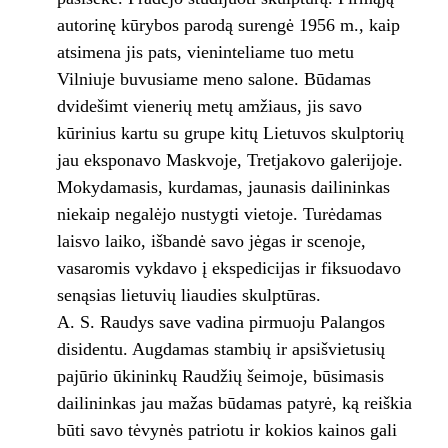
autorinę kūrybos parodą surengė 1956 m., kaip
atsimena jis pats, vieninteliame tuo metu
Vilniuje buvusiame meno salone. Būdamas
dvidešimt vienerių metų amžiaus, jis savo
kūrinius kartu su grupe kitų Lietuvos skulptorių
jau eksponavo Maskvoje, Tretjakovo galerijoje.
Mokydamasis, kurdamas, jaunasis dailininkas
niekaip negalėjo nustygti vietoje. Turėdamas
laisvo laiko, išbandė savo jėgas ir scenoje,
vasaromis vykdavo į ekspedicijas ir fiksuodavo
senąsias lietuvių liaudies skulptūras.
A. S. Raudys save vadina pirmuoju Palangos
disidentu. Augdamas stambių ir apsišvietusių
pajūrio ūkininkų Raudžių šeimoje, būsimasis
dailininkas jau mažas būdamas patyrė, ką reiškia
būti savo tėvynės patriotu ir kokios kainos gali