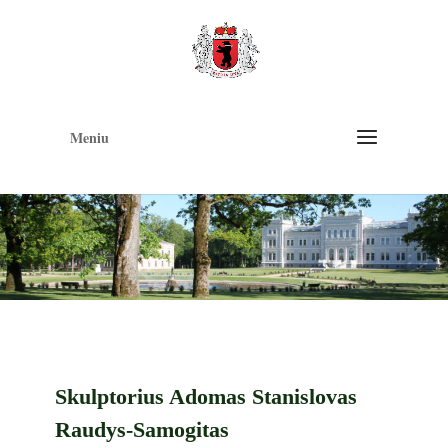
Op
too
Meniu
Skulptorius Adomas Stanislovas
Raudys-Samogitas