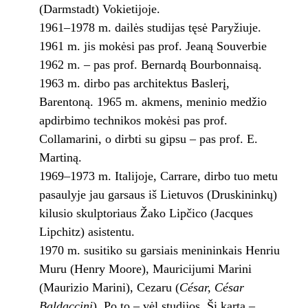
(Darmstadt) Vokietijoje.
1961–1978 m. dailės studijas tęsė Paryžiuje.
1961 m. jis mokėsi pas prof. Jeaną Souverbie
1962 m. – pas prof. Bernardą Bourbonnaisą.
1963 m. dirbo pas architektus Baslerį,
Barentoną. 1965 m. akmens, meninio medžio
apdirbimo technikos mokėsi pas prof.
Collamarini, o dirbti su gipsu – pas prof. E.
Martiną.
1969–1973 m. Italijoje, Carrare, dirbo tuo metu
pasaulyje jau garsaus iš Lietuvos (Druskininkų)
kilusio skulptoriaus Žako Lipčico (Jacques
Lipchitz) asistentu.
1970 m. susitiko su garsiais menininkais Henriu
Muru (Henry Moore), Mauricijumi Marini
(Maurizio Marini), Cezaru (
César, César
Baldaccini
). Po to – vėl studijos. Šį kartą –