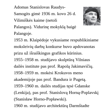
Adomas Stanislovas Raudys-
Samogits gimė 1936 m. kovo 26 d.
Vilimiškės kaime (netoli
Palangos). Vidurinę mokyklą baigė
Palangoje.
1953 m. Klaipėdoje vykusiame respublikiniame
moksleivių darbų konkurse buvo apdovanotas
prizu už išraiškingus grafikos kūrinius.
1955–1958 m. studijavo skulptūrą Vilniaus
dailės institute pas prof. Rapolą Jakimavičių.
1958–1959 m. mokėsi Krokuvos meno
akademijoje pas prof. Bandura ir Pugetą.
1959–1960 m. dailės studijas tęsė Gdanske
(Lenkija), pas prof. Stanislovą Horną-Poplavskį
(Stanisław Horno-Popławski).
1960 m. studijavo architektūrą Darmštadte