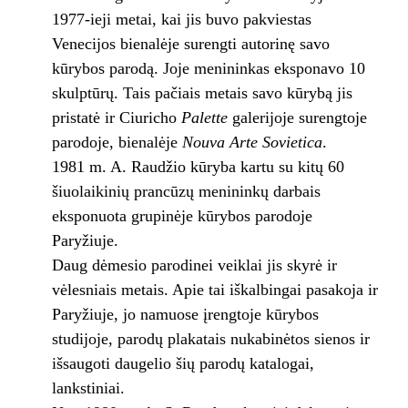
1977-ieji metai, kai jis buvo pakviestas
Venecijos bienalėje surengti autorinę savo
kūrybos parodą. Joje menininkas eksponavo 10
skulptūrų. Tais pačiais metais savo kūrybą jis
pristatė ir Ciuricho
Palette
galerijoje surengtoje
parodoje, bienalėje
Nouva Arte Sovietica
.
1981 m. A. Raudžio kūryba kartu su kitų 60
šiuolaikinių prancūzų menininkų darbais
eksponuota grupinėje kūrybos parodoje
Paryžiuje.
Daug dėmesio parodinei veiklai jis skyrė ir
vėlesniais metais. Apie tai iškalbingai pasakoja ir
Paryžiuje, jo namuose įrengtoje kūrybos
studijoje, parodų plakatais nukabinėtos sienos ir
išsaugoti daugelio šių parodų katalogai,
lankstiniai.