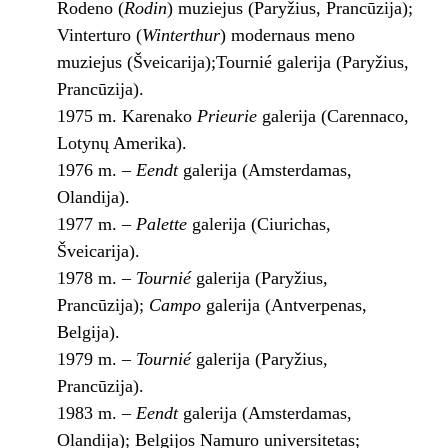
Rodeno (
Rodin
) muziejus (Paryžius, Prancūzija);
Vinterturo (
Winterthur
) modernaus meno
muziejus (Šveicarija);Tournié galerija (Paryžius,
Prancūzija).
1975 m. Karenako
Prieurie
galerija (Carennaco,
Lotynų Amerika).
1976 m. –
Eendt
galerija (Amsterdamas,
Olandija).
1977 m. –
Palette
galerija (Ciurichas,
Šveicarija).
1978 m. –
Tournié
galerija (Paryžius,
Prancūzija);
Campo
galerija (Antverpenas,
Belgija).
1979 m. –
Tournié
galerija (Paryžius,
Prancūzija).
1983 m. –
Eendt
galerija (Amsterdamas,
Olandija); Belgijos Namuro universitetas;