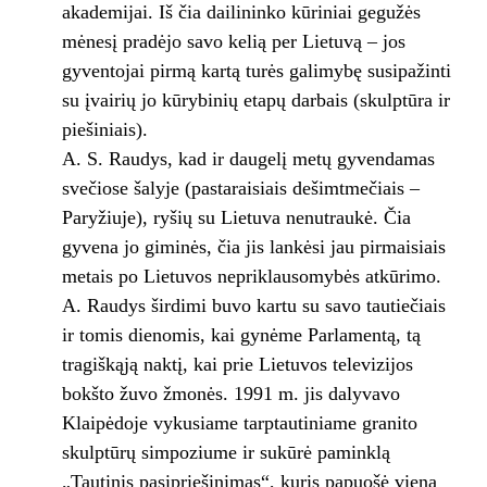
akademijai. Iš čia dailininko kūriniai gegužės
mėnesį pradėjo savo kelią per Lietuvą – jos
gyventojai pirmą kartą turės galimybę susipažinti
su įvairių jo kūrybinių etapų darbais (skulptūra ir
piešiniais).
A. S. Raudys, kad ir daugelį metų gyvendamas
svečiose šalyje (pastaraisiais dešimtmečiais –
Paryžiuje), ryšių su Lietuva nenutraukė. Čia
gyvena jo giminės, čia jis lankėsi jau pirmaisiais
metais po Lietuvos nepriklausomybės atkūrimo.
A. Raudys širdimi buvo kartu su savo tautiečiais
ir tomis dienomis, kai gynėme Parlamentą, tą
tragiškąją naktį, kai prie Lietuvos televizijos
bokšto žuvo žmonės. 1991 m. jis dalyvavo
Klaipėdoje vykusiame tarptautiniame granito
skulptūrų simpoziume ir sukūrė paminklą
„Tautinis pasipriešinimas“, kuris papuošė vieną