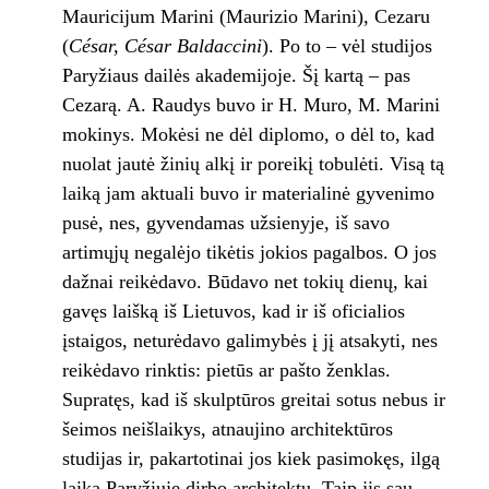
Mauricijum Marini (Maurizio Marini), Cezaru
(
César, César Baldaccini
). Po to – vėl studijos
Paryžiaus dailės akademijoje. Šį kartą – pas
Cezarą. A. Raudys buvo ir H. Muro, M. Marini
mokinys. Mokėsi ne dėl diplomo, o dėl to, kad
nuolat jautė žinių alkį ir poreikį tobulėti. Visą tą
laiką jam aktuali buvo ir materialinė gyvenimo
pusė, nes, gyvendamas užsienyje, iš savo
artimųjų negalėjo tikėtis jokios pagalbos. O jos
dažnai reikėdavo. Būdavo net tokių dienų, kai
gavęs laišką iš Lietuvos, kad ir iš oficialios
įstaigos, neturėdavo galimybės į jį atsakyti, nes
reikėdavo rinktis: pietūs ar pašto ženklas.
Supratęs, kad iš skulptūros greitai sotus nebus ir
šeimos neišlaikys, atnaujino architektūros
studijas ir, pakartotinai jos kiek pasimokęs, ilgą
laiką Paryžiuje dirbo architektu. Taip jis sau