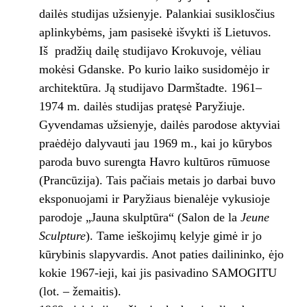
dailės studijas užsienyje. Palankiai susiklosčius
aplinkybėms, jam pasisekė išvykti iš Lietuvos.
Iš pradžių dailę studijavo Krokuvoje, vėliau
mokėsi Gdanske. Po kurio laiko susidomėjo ir
architektūra. Ją studijavo Darmštadte. 1961–
1974 m. dailės studijas pratęsė Paryžiuje.
Gyvendamas užsienyje, dailės parodose aktyviai
praėdėjo dalyvauti jau 1969 m., kai jo kūrybos
paroda buvo surengta Havro kultūros rūmuose
(Prancūzija). Tais pačiais metais jo darbai buvo
eksponuojami ir Paryžiaus bienalėje vykusioje
parodoje „Jauna skulptūra“ (Salon de la
Jeune
Sculpture
). Tame ieškojimų kelyje gimė ir jo
kūrybinis slapyvardis. Anot paties dailininko, ėjo
kokie 1967-ieji, kai jis pasivadino SAMOGITU
(lot. – žemaitis).