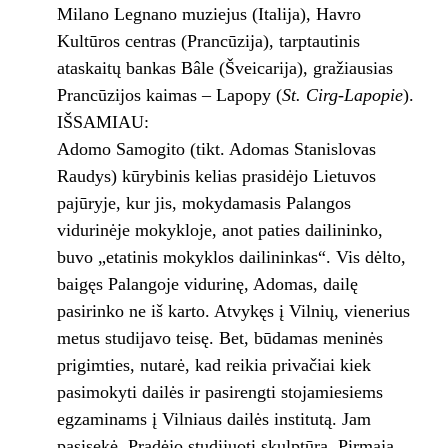
Milano Legnano muziejus (Italija), Havro
Kultūros centras (Prancūzija), tarptautinis
ataskaitų bankas Bâle (Šveicarija), gražiausias
Prancūzijos kaimas – Lapopy (
St. Cirg-Lapopie
).
IŠSAMIAU:
Adomo Samogito (tikt. Adomas Stanislovas
Raudys) kūrybinis kelias prasidėjo Lietuvos
pajūryje, kur jis, mokydamasis Palangos
vidurinėje mokykloje, anot paties dailininko,
buvo „etatinis mokyklos dailininkas“. Vis dėlto,
baigęs Palangoje vidurinę, Adomas, dailę
pasirinko ne iš karto. Atvykęs į Vilnių, vienerius
metus studijavo teisę. Bet, būdamas meninės
prigimties, nutarė, kad reikia privačiai kiek
pasimokyti dailės ir pasirengti stojamiesiems
egzaminams į Vilniaus dailės institutą. Jam
pasisekė. Pradėjo studijuoti skulptūrą. Pirmąją