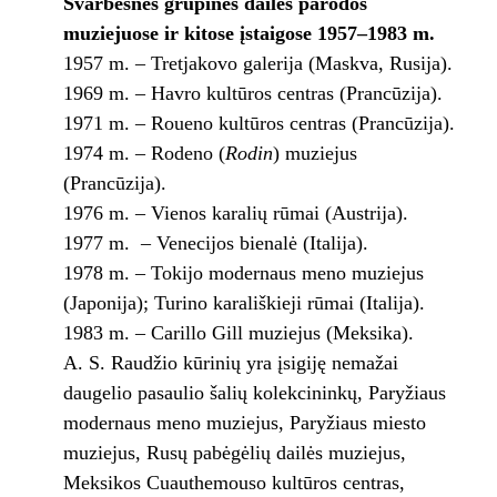
Svarbesnės grupinės dailės parodos
muziejuose ir kitose įstaigose 1957–1983 m.
1957 m. – Tretjakovo galerija (Maskva, Rusija).
1969 m. – Havro kultūros centras (Prancūzija).
1971 m. – Roueno kultūros centras (Prancūzija).
1974 m. – Rodeno (
Rodin
) muziejus
(Prancūzija).
1976 m. – Vienos karalių rūmai (Austrija).
1977 m. – Venecijos bienalė (Italija).
1978 m. – Tokijo modernaus meno muziejus
(Japonija); Turino karališkieji rūmai (Italija).
1983 m. – Carillo Gill muziejus (Meksika).
A. S. Raudžio kūrinių yra įsigiję nemažai
daugelio pasaulio šalių kolekcininkų, Paryžiaus
modernaus meno muziejus, Paryžiaus miesto
muziejus, Rusų pabėgėlių dailės muziejus,
Meksikos Cuauthemouso kultūros centras,