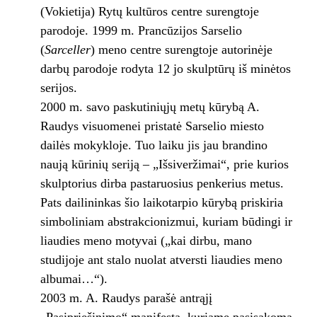
(Vokietija) Rytų kultūros centre surengtoje
parodoje. 1999 m. Prancūzijos Sarselio
(
Sarceller
) meno centre surengtoje autorinėje
darbų parodoje rodyta 12 jo skulptūrų iš minėtos
serijos.
2000 m. savo paskutiniųjų metų kūrybą A.
Raudys visuomenei pristatė Sarselio miesto
dailės mokykloje. Tuo laiku jis jau brandino
naują kūrinių seriją – „Išsiveržimai“, prie kurios
skulptorius dirba pastaruosius penkerius metus.
Pats dailininkas šio laikotarpio kūrybą priskiria
simboliniam abstrakcionizmui, kuriam būdingi ir
liaudies meno motyvai („kai dirbu, mano
studijoje ant stalo nuolat atversti liaudies meno
albumai…“).
2003 m. A. Raudys parašė antrąjį