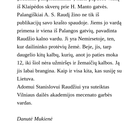
iš Klaipėdos skverų prie H. Manto gatvės.
Palangiškiai A. S. Raudį žino ne tik iš
publikacijų savo krašto spaudoje. Jiems jo vardą
primena ir viena iš Palangos gatvių, pavadinta
Raudžio kalno vardu. Ji yra Nemirsetoje, ten,
kur dailininko protėvių žemė. Beje, jis, tarp
daugelio kitų kalbų, kurių, anot jo paties moka
12, iki šiol nėra užmiršęs ir žemaičių kalbos. Ją
jis labai brangina. Kaip ir visa kita, kas susiję su
Lietuva.
Adomui Stanislovui Raudžiui yra suteiktas
Vilniaus dailės akademijos mecenato garbės
vardas.
Danutė Mukienė