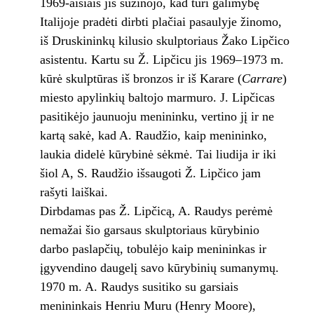
1969-aisiais jis sužinojo, kad turi galimybę
Italijoje pradėti dirbti plačiai pasaulyje žinomo,
iš Druskininkų kilusio skulptoriaus Žako Lipčico
asistentu. Kartu su Ž. Lipčicu jis 1969–1973 m.
kūrė skulptūras iš bronzos ir iš Karare (
Carrare
)
miesto apylinkių baltojo marmuro. J. Lipčicas
pasitikėjo jaunuoju menininku, vertino jį ir ne
kartą sakė, kad A. Raudžio, kaip menininko,
laukia didelė kūrybinė sėkmė. Tai liudija ir iki
šiol A, S. Raudžio išsaugoti Ž. Lipčico jam
rašyti laiškai.
Dirbdamas pas Ž. Lipčicą, A. Raudys perėmė
nemažai šio garsaus skulptoriaus kūrybinio
darbo paslapčių, tobulėjo kaip menininkas ir
įgyvendino daugelį savo kūrybinių sumanymų.
1970 m. A. Raudys susitiko su garsiais
menininkais Henriu Muru (Henry Moore),