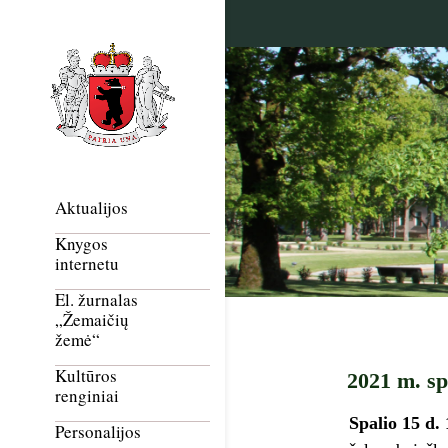
Aktualijos
Knygos
internetu
El. žurnalas
„Žemaičių
žemė“
Kultūros
2021 m. sp
renginiai
Spalio 15 d. 
Personalijos