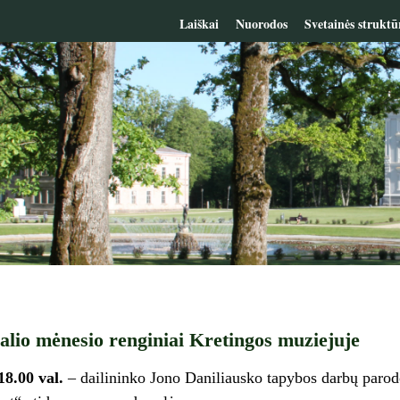
Laiškai
Nuorodos
Svetainės struktū
alio mėnesio renginiai Kretingos muziejuje
18.00 val.
– dailininko Jono Daniliausko tapybos darbų paro