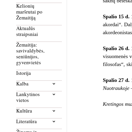
šaknų beieška
Kelionių
maršrutai po
Spalio 15 d. 
Žemaitiją
akordai“. Dal
Aktualūs
akordeonistas
straipsniai
Žemaitija:
Spalio 26 d. 
savivaldybės,
seniūnijos,
visuomenės v
gyvenvietės
filosofas“, s
Istorija
Spalio 27 d. 
Kalba
Nuotraukoje –
Lankytinos
vietos
Kretingos muz
Kultūra
Literatūra
Žinoma ir