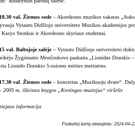
nt“ atidarymas parodų salėse.
18.30 val.
Žiemos sode
– Akordeono muzikos vakaras „Auksi
yvauja Vytauto Didžiojo universiteto Muzikos akademijos pro
 Kazys Stonkus ir Akordeono skyriaus studentai.
15 val.
Baltojoje salėje
– Vytauto Didžiojo universiteto dokto
eikėjo Žygimanto Menčenkovo paskaita „Lionidas Donskis – 
kirta Lionido Donskio 5-osioms mirties metinėms.
17.30 val
.
Žiemos sode
– koncertas „Muzikuoju dvare“. Dal
 2005 m. išleistos knygos „Kretingos muziejus“ viršelis
iejaus informacija
Paskutinį kartą atnaujinta: 2024-04-2