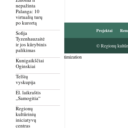
nepažinta
Palanga: 10
virtualių turų
po kurortą
Projektai
Rem
Sofija
Tyzenhauzaitė
ir jos kūrybinis
© Regionų kultūri
palikimas
Smush Image Compression and Optimization
Kunigaikščiai
Oginskiai
Telšių
vyskupija
El. laikraštis
„Samogitia“
Regionų
kultūrinių
iniciatyvų
centras