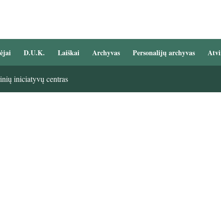
ėjai
D.U.K.
Laiškai
Archyvas
Personalijų archyvas
Atvi
nių iniciatyvų centras