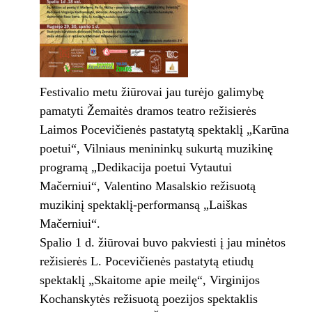
Festivalio metu žiūrovai jau turėjo galimybę
pamatyti Žemaitės dramos teatro režisierės
Laimos Pocevičienės pastatytą spektaklį „Karūna
poetui“, Vilniaus menininkų sukurtą muzikinę
programą „Dedikacija poetui Vytautui
Mačerniui“, Valentino Masalskio režisuotą
muzikinį spektaklį-performansą „Laiškas
Mačerniui“.
Spalio 1 d. žiūrovai buvo pakviesti į jau minėtos
režisierės L. Pocevičienės pastatytą etiudų
spektaklį „Skaitome apie meilę“, Virginijos
Kochanskytės režisuotą poezijos spektaklis