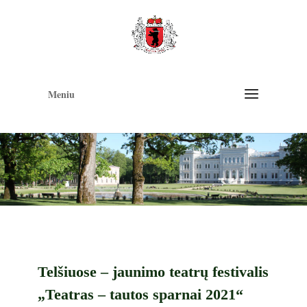
Op
too
Meniu
Telšiuose – jaunimo teatrų festivalis
„Teatras – tautos sparnai 2021“