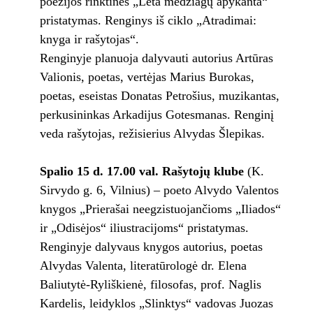
poezijos rinktinės „Lėta medžiagų apykanta“
pristatymas. Renginys iš ciklo „Atradimai:
knyga ir rašytojas“.
Renginyje planuoja dalyvauti autorius Artūras
Valionis, poetas, vertėjas Marius Burokas,
poetas, eseistas Donatas Petrošius, muzikantas,
perkusininkas Arkadijus Gotesmanas. Renginį
veda rašytojas, režisierius Alvydas Šlepikas.
Spalio 15 d. 17.00 val. Rašytojų klube
(K.
Sirvydo g. 6, Vilnius) – poeto Alvydo Valentos
knygos „Prierašai neegzistuojančioms „Iliados“
ir „Odisėjos“ iliustracijoms“ pristatymas.
Renginyje dalyvaus knygos autorius, poetas
Alvydas Valenta, literatūrologė dr. Elena
Baliutytė-Ryliškienė, filosofas, prof. Naglis
Kardelis, leidyklos „Slinktys“ vadovas Juozas