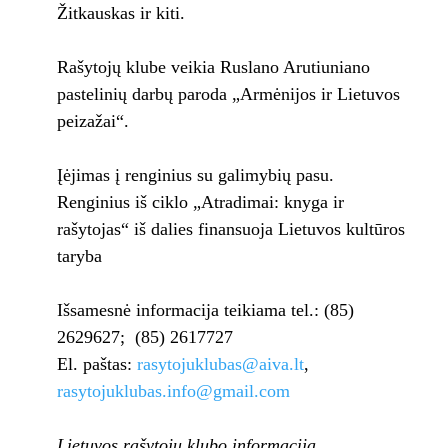
Žitkauskas ir kiti.
Rašytojų klube veikia Ruslano Arutiuniano
pastelinių darbų paroda „Armėnijos ir Lietuvos
peizažai“.
Įėjimas į renginius su galimybių pasu.
Renginius iš ciklo „Atradimai: knyga ir
rašytojas“ iš dalies finansuoja Lietuvos kultūros
taryba
Išsamesnė informacija teikiama tel.: (85)
2629627; (85) 2617727
El. paštas:
rasytojuklubas@aiva.lt
,
rasytojuklubas.info@gmail.com
Lietuvos rašytojų klubo informacija