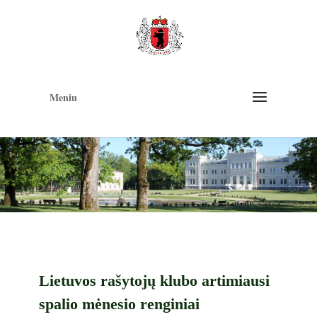
Op
too
Meniu
Lietuvos rašytojų klubo artimiausi
spalio mėnesio renginiai