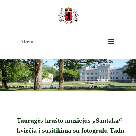
Op
too
Meniu
Tauragės krašto muziejus „Santaka“
kviečia į susitikimą su fotografu Tadu