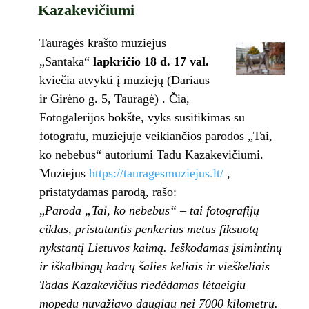
Kazakevičiumi
Tauragės krašto muziejus
„Santaka“
l
a
pkričio 18 d. 17 val.
kviečia atvykti į muziejų (Dariaus
ir Girėno g. 5, Tauragė) . Čia,
Fotogalerijos bokšte, vyks susitikimas su
fotografu, muziejuje veikiančios parodos „Tai,
ko nebebus“ autoriumi Tadu Kazakevičiumi.
Muziejus
https://tauragesmuziejus.lt/
,
pristatydamas parodą, rašo:
„
Paroda „Tai, ko nebebus“ – tai fotografijų
ciklas, pristatantis penkerius metus fiksuotą
nykstantį Lietuvos kaimą. Ieškodamas įsimintinų
ir iškalbingų kadrų šalies keliais ir vieškeliais
Tadas Kazakevičius riedėdamas lėtaeigiu
mopedu nuvažiavo daugiau nei 7000 kilometrų.