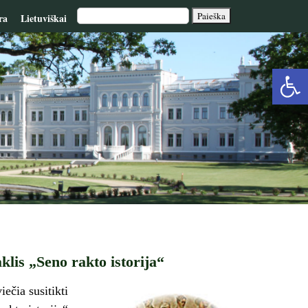
ra
Lietuviškai
Op
too
lis „Seno rakto istorija“
ečia susitikti