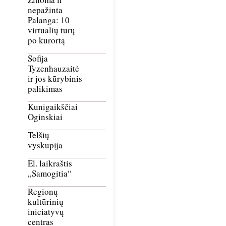
nepažinta
Palanga: 10
virtualių turų
po kurortą
Sofija
Tyzenhauzaitė
ir jos kūrybinis
palikimas
Kunigaikščiai
Oginskiai
Telšių
vyskupija
El. laikraštis
„Samogitia“
Regionų
kultūrinių
iniciatyvų
centras