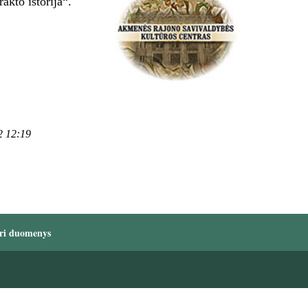
kto istorija“.
2 12:19
ri duomenys