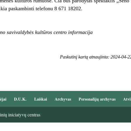
enės kultūros rūmuose. Čia bus parodytas spektaklis „Seno ra
eikia paskambinti telefonu 8 671 18202.
o savivaldybės kultūros centro informacija
Paskutinį kartą atnaujinta: 2024-04-2
ėjai
D.U.K.
Laiškai
Archyvas
Personalijų archyvas
Atvi
nių iniciatyvų centras