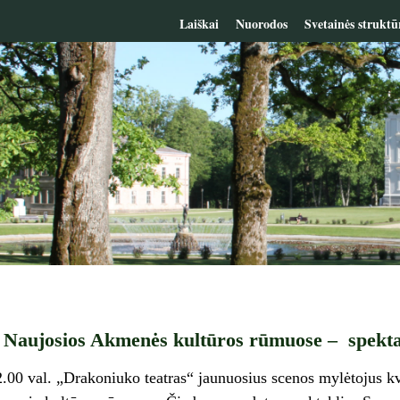
Laiškai
Nuorodos
Svetainės struktū
. Naujosios Akmenės kultūros rūmuose – spektak
2.00 val. „Drakoniuko teatras“ jaunuosius scenos mylėtojus kvi