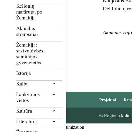
Naujosios Akm
Kelionių
Dėl bilietų r
maršrutai po
Žemaitiją
Aktualūs
Akmenės rajon
straipsniai
Žemaitija:
savivaldybės,
seniūnijos,
gyvenvietės
Istorija
Kalba
Lankytinos
Projektai
Rem
vietos
Kultūra
© Regionų kultūri
Literatūra
Smush Image Compression and Optimization
Žinoma ir