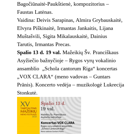
Bagočiūnaitė-Paukštienė, kompozitorius –
Faustas Latėnas.
Vaidina: Deivis Sarapinas, Almira Grybauskaitė,
Elvyra Piškinaitė, Irmantas Jankaitis, Lijana
Muštašvili, Sigita Mikalauskaitė, Dainius
Tarutis, Irmantas Precas.
Spalio 13 d. 19 val.
Mažeikių Šv. Pranciškaus
Asyžiečio bažnyčioje – Rygos vyrų vokalinio
ansamblio „Schola cantorum Riga“ koncertas
„VOX CLARA“ (meno vadovas – Guntars
Prānis). Koncerto vedėja – muzikologė Lukrecija
Stonkutė.