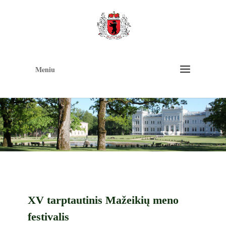
Op
too
Meniu
XV tarptautinis Mažeikių meno
festivalis