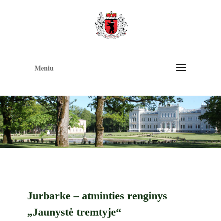
Op
too
Meniu
Jurbarke – atminties renginys
„Jaunystė tremtyje“