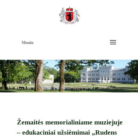
Op
too
Meniu
Žemaitės memorialiniame muziejuje
– edukaciniai užsiėmimai „Rudens