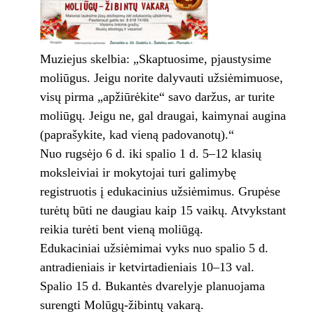
Muziejus skelbia: „Skaptuosime, pjaustysime
moliūgus. Jeigu norite dalyvauti užsiėmimuose,
visų pirma „apžiūrėkite“ savo daržus, ar turite
moliūgų. Jeigu ne, gal draugai, kaimynai augina
(paprašykite, kad vieną padovanotų).“
Nuo rugsėjo 6 d. iki spalio 1 d. 5–12 klasių
moksleiviai ir mokytojai turi galimybę
registruotis į edukacinius užsiėmimus. Grupėse
turėtų būti ne daugiau kaip 15 vaikų. Atvykstant
reikia turėti bent vieną moliūgą.
Edukaciniai užsiėmimai vyks nuo spalio 5 d.
antradieniais ir ketvirtadieniais 10–13 val.
Spalio 15 d. Bukantės dvarelyje planuojama
surengti Molūgų-žibintų vakarą.