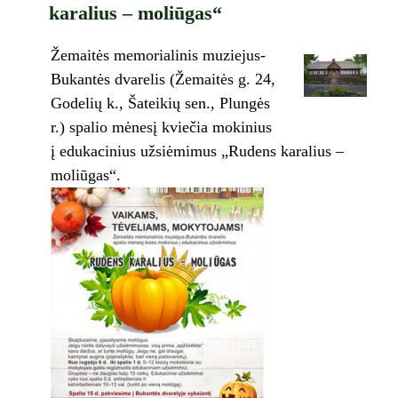
karalius – moliūgas“
Žemaitės memorialinis muziejus-
Bukantės dvarelis (Žemaitės g. 24,
Godelių k., Šateikių sen., Plungės
r.) spalio mėnesį kviečia mokinius
į edukacinius užsiėmimus „Rudens karalius –
moliūgas“.