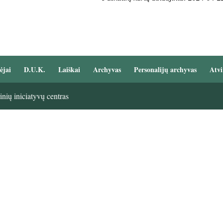
ėjai
D.U.K.
Laiškai
Archyvas
Personalijų archyvas
Atvi
nių iniciatyvų centras