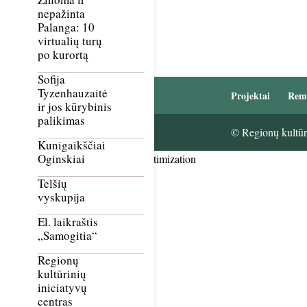
nepažinta
Palanga: 10
virtualių turų
po kurortą
Sofija
Tyzenhauzaitė
Projektai
Rem
ir jos kūrybinis
palikimas
© Regionų kultūri
Kunigaikščiai
Oginskiai
Smush Image Compression and Optimization
Telšių
vyskupija
El. laikraštis
„Samogitia“
Regionų
kultūrinių
iniciatyvų
centras