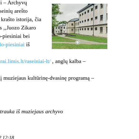
ji – Archyvų
seinių arešto
rašto istorija, čia
s ,,Juozo Zikaro
-piesiniai bei
lo-piesiniai
iš
rai.limis.lt/raseiniai-lt/
, anglų kalba –
 į muziejaus kultūrinę-dvasinę programą –
otrauka iš muziejaus archyvo
2 12:18