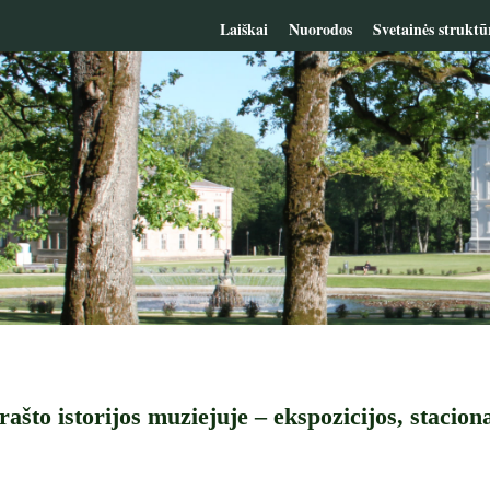
Laiškai
Nuorodos
Svetainės struktū
ašto istorijos muziejuje – ekspozicijos, staciona