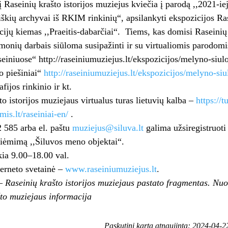
 Raseinių krašto istorijos muziejus kviečia į parodą ,,2021-ie
iškių archyvai iš RKIM rinkinių“, apsilankyti ekspozicijos Ra
cijų kiemas ,,Praeitis-dabarčiai“. Tiems, kas domisi Raseinių k
onių darbais siūloma susipažinti ir su virtualiomis parodomi
einiuose“ http://raseiniumuziejus.lt/ekspozicijos/melyno-siulo
o piešiniai“
http://raseiniumuziejus.lt/ekspozicijos/melyno-siu
ijos rinkinio ir kt.
to istorijos muziejaus virtualus turas lietuvių kalba –
https://tu
imis.lt/raseiniai-en/
.
 585 arba el. paštu
muziejus@siluva.lt
galima užsiregistruoti
iėmimą ,,Šiluvos meno objektai“.
ia 9.00–18.00 val.
erneto svetainė –
www.raseiniumuziejus.lt
.
 Raseinių krašto istorijos muziejaus pastato fragmentas. Nu
to muziejaus informacija
Paskutinį kartą atnaujinta: 2024-04-2