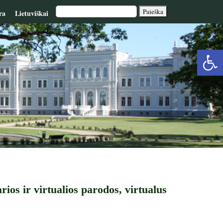
ra
Lietuviškai
Op
too
rios ir virtualios parodos, virtualus