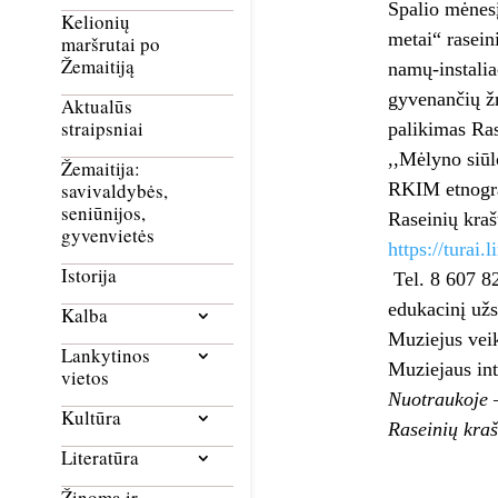
Spalio mėnesį
Kelionių
metai“ rasein
maršrutai po
Žemaitiją
namų-instalia
gyvenančių žm
Aktualūs
straipsniai
palikimas Ras
,,Mėlyno siūl
Žemaitija:
RKIM etnograf
savivaldybės,
seniūnijos,
Raseinių kraš
gyvenvietės
https://turai.l
Istorija
Tel. 8 607 82
edukacinį užs
Kalba
Muziejus veik
Lankytinos
Muziejaus int
vietos
Nuotraukoje –
Kultūra
Raseinių kraš
Literatūra
Žinoma ir