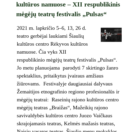
kultūros namuose – XII respublikinis
mėgėjų teatrų festivalis „Pulsas“
2021 m. lapkričio 5–6, 13, 26 d.
teatro gerbėjai laukiami Šiaulių
kultūros centro Rėkyvos kultūros
namuose. Čia vyks XII
respublikinio mėgėjų teatrų festivalis „Pulsas“.
Jo metu planuojama parodyti 7 skirtingo žanro
spektaklius, pritaikytus įvairaus amžiaus
žiūrovams. Festivalyje daugiausiai dalyvaus
Žemaitijos etnografinio regiono profesionalūs ir
mėgėjų teatrai: Raseinių rajono kultūros centro
mėgėjų teatras „Braižas“, Mažeikių rajono
savivaldybės kultūros centro Juozo Vaičkaus
skrajojamasis teatras, Kelmės mažasis teatras,
Naisių vasaros teatras, Šiaulių menų mokyklos