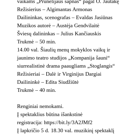
vaikams „Prunelijaus sapnas“ pagal O. Jautakę
Režisierius – Algimantas Armonas
Dailininkas, scenografas – Evaldas Jasiūnas
Muzikos autorė – Austėja Gendvilaitė
Šviesų dalininkas – Julius Kančiauskis
Trukmė – 50 min.
14.00 val. Šiaulių menų mokyklos vaikų ir
jaunimo teatro studijos „Kompanija šauni“
siurrealistinė drama paaugliams „Stoglangis“
Režisieriai – Dalė ir Virginijus Dargiai
Dailininkė – Edita Siudžiūtė
Trukmė – 40 min.
Renginiai nemokami.
Į spektaklius būtina išankstinė
registracija: https://bit.ly/3A2JMf2
Į lapkričio 5 d. 18.30 val. muzikinį spektaklį