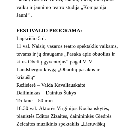
vaikų ir jaunimo teatro studija „Kompanija
šauni“ .
FESTIVALIO PROGRAMA:
Lapkričio 5 d.
11 val. Naisių vasaros teatro spektaklis vaikams,
tėvams ir jų draugams „Pasaka apie obuolius ir
kitus Obelių gyventojus“ pagal V. V.
Landsbergio knygą „Obuolių pasakos ir
kriaušių“
Režisierė – Vaida Kavaliauskaitė
Dailininkas – Dainius Šukys
Trukmė – 50 min.
18.30 val. Aktorės Virginijos Kochanskytės,
pianistės Editos Zizaitės, dainininkės Giedrės
Zeicaitės muzikinis spektaklis „Lietuviškų