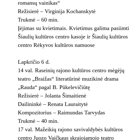
romansų vainikas“
Režisierė – Virginija Kochanskytė
Trukmė – 60 min.
Įėjimas su kvietimais. Kvietimus galima pasiimti
Šiaulių kultūros centro kasoje ir Šiaulių kultūros
centro Rėkyvos kultūros namuose
Lapkričio 6 d.
14 val. Raseinių rajono kultūros centro mėgėjų
teatro „Braižas“ literatūrinė muzikinė drama
„Rauda“ pagal B. Pūkelevičiūtę
Režisierė – Jolanta Šimaitienė
Dailininkė – Renata Lauraitytė
Kompozitorius – Raimundas Tarvydas
Trukmė – 40 min.
17 val. Mažeikių rajono savivaldybės kultūros
centro Juozo Vaičkaus skrajojamojo teatro