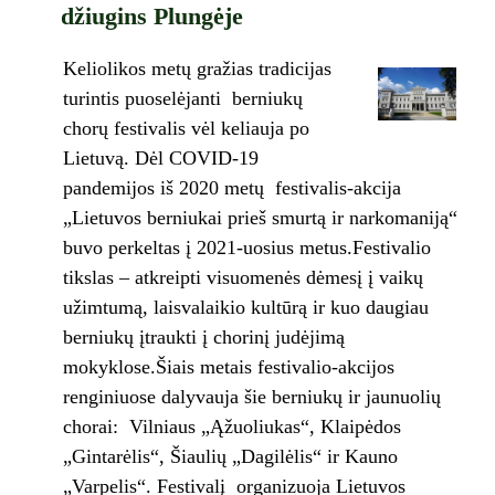
džiugins Plungėje
Keliolikos metų gražias tradicijas
turintis puoselėjanti berniukų
chorų festivalis vėl keliauja po
Lietuvą. Dėl COVID-19
pandemijos iš 2020 metų festivalis-akcija
„Lietuvos berniukai prieš smurtą ir narkomaniją“
buvo perkeltas į 2021-uosius metus.Festivalio
tikslas – atkreipti visuomenės dėmesį į vaikų
užimtumą, laisvalaikio kultūrą ir kuo daugiau
berniukų įtraukti į chorinį judėjimą
mokyklose.Šiais metais festivalio-akcijos
renginiuose dalyvauja šie berniukų ir jaunuolių
chorai: Vilniaus „Ąžuoliukas“, Klaipėdos
„Gintarėlis“, Šiaulių „Dagilėlis“ ir Kauno
„Varpelis“. Festivalį organizuoja Lietuvos