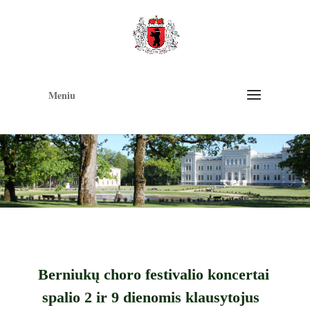
Op
too
Meniu
Berniukų choro festivalio koncertai
spalio 2 ir 9 dienomis klausytojus