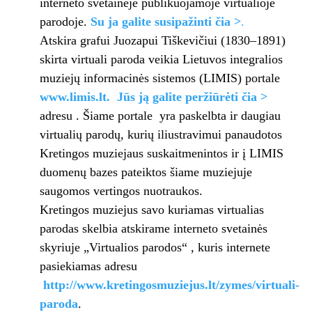
interneto svetainėje publikuojamoje virtualioje
parodoje.
Su ja galite susipažinti čia >
.
Atskira grafui Juozapui Tiškevičiui (1830–1891)
skirta virtuali paroda veikia Lietuvos integralios
muziejų informacinės sistemos (LIMIS) portale
www.limis.lt.
Jūs ją galite peržiūrėti čia >
adresu . Šiame portale yra paskelbta ir daugiau
virtualių parodų, kurių iliustravimui panaudotos
Kretingos muziejaus suskaitmenintos ir į LIMIS
duomenų bazes pateiktos šiame muziejuje
saugomos vertingos nuotraukos.
Kretingos muziejus savo kuriamas virtualias
parodas skelbia atskirame interneto svetainės
skyriuje „Virtualios parodos“ , kuris internete
pasiekiamas adresu
http://www.kretingosmuziejus.lt/zymes/virtuali-
paroda
.