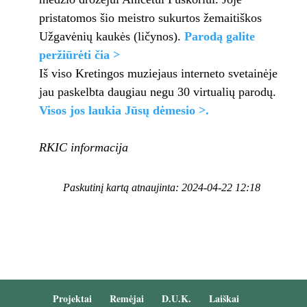
pristatomos šio meistro sukurtos žemaitiškos
Užgavėnių kaukės (ličynos).
Parodą galite
peržiūrėti čia >
Iš viso Kretingos muziejaus interneto svetainėje
jau paskelbta daugiau negu 30 virtualių parodų.
Visos jos laukia Jūsų dėmesio >.
RKIC informacija
Paskutinį kartą atnaujinta: 2024-04-22 12:18
Projektai
Remėjai
D.U.K.
Laiškai