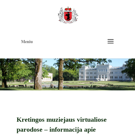
Op
too
Meniu
Kretingos muziejaus virtualiose
parodose – informacija apie