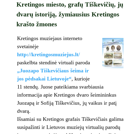
Kretingos miesto, grafų Tiškevičių, jų
dvarų istoriją, žymiausius Kretingos
krašto žmones
Kretingos muziejaus interneto
svetainėje
http://kretingosmuziejus.lt/
paskelbta stendinė virtuali paroda
„Juozapo Tiškevičiaus šeima ir
jos pėdsakai Lietuvoje“
, kurioje
11 stendų. Juose pateikiama svarbiausia
informacija apie Kretingos dvaro šeimininkus
Juozapą ir Sofiją Tiškevičius, jų vaikus ir patį
dvarą.
Išsamiai su Kretingos grafais Tiškevičiais galima
susipažinti ir Lietuvos muziejų virtualių parodų