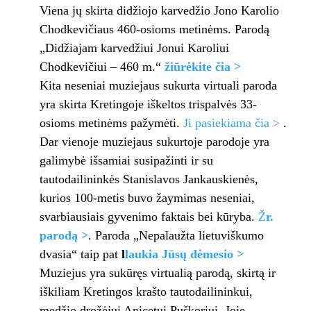
Viena jų skirta didžiojo karvedžio Jono Karolio
Chodkevičiaus 460-osioms metinėms. Parodą
„Didžiajam karvedžiui Jonui Karoliui
Chodkevičiui – 460 m.“
žiūrėkite čia >
Kita neseniai muziejaus sukurta virtuali paroda
yra skirta Kretingoje iškeltos trispalvės 33-
osioms metinėms pažymėti.
Ji pasiekiama čia >
.
Dar vienoje muziejaus sukurtoje parodoje yra
galimybė išsamiai susipažinti ir su
tautodailininkės Stanislavos Jankauskienės,
kurios 100-metis buvo žaymimas neseniai,
svarbiausiais gyvenimo faktais bei kūryba.
Ž
r.
parodą >
. Paroda „Nepalaužta lietuviškumo
dvasia“ taip pat
l
laukia Jūsų dėmesio >
Muziejus yra sukūręs virtualią parodą, skirtą ir
iškiliam Kretingos krašto tautodailininkui,
medžio drožėjui Anicetui Puškoriui. Joje