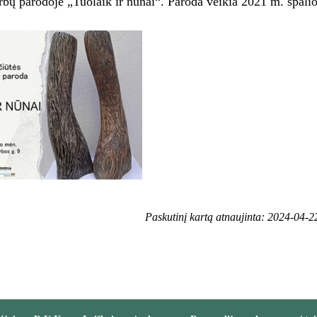
bų parodoje „Tuolaik ir nūnai“. Paroda veikia 2021 m. spalio
Paskutinį kartą atnaujinta: 2024-04-2