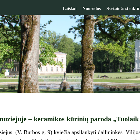
Laiškai
Nuorodos
Svetainės struktū
uziejuje – keramikos kūrinių paroda „Tuolaik 
ejus (V. Burbos g. 9) kviečia apsilankyti dailininkės Vilijo