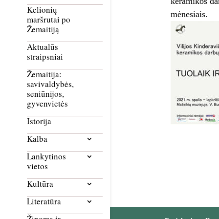
keramikos dar
Kelionių
mėnesiais.
maršrutai po
Žemaitiją
Aktualūs
straipsniai
Žemaitija:
savivaldybės,
seniūnijos,
gyvenvietės
Istorija
Kalba
Lankytinos
vietos
Kultūra
Literatūra
Žinoma ir