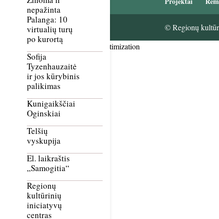
Projektai
Rem
nepažinta
Palanga: 10
© Regionų kultūri
virtualių turų
po kurortą
Smush Image Compression and Optimization
Sofija
Tyzenhauzaitė
ir jos kūrybinis
palikimas
Kunigaikščiai
Oginskiai
Telšių
vyskupija
El. laikraštis
„Samogitia“
Regionų
kultūrinių
iniciatyvų
centras