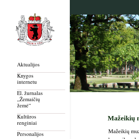
Aktualijos
Knygos
internetu
El. žurnalas
„Žemaičių
žemė“
Kultūros
Mažeikių m
renginiai
Mažeikių muzi
Personalijos