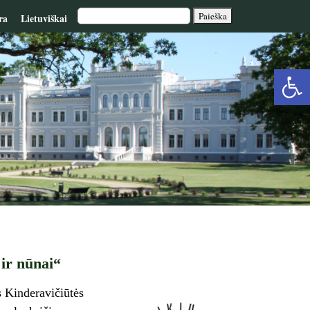
ra
Lietuviškai
Op
too
ir nūnai“
s Kinderavičiūtės