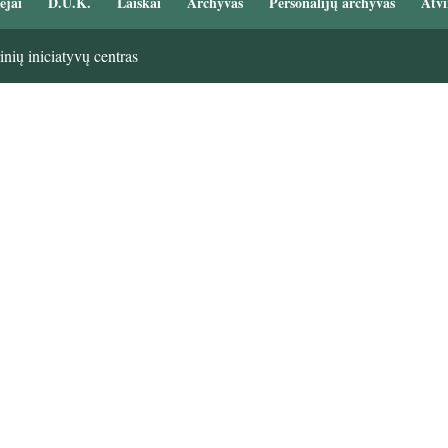
ėjai
D.U.K.
Laiškai
Archyvas
Personalijų archyvas
Atvi
nių iniciatyvų centras