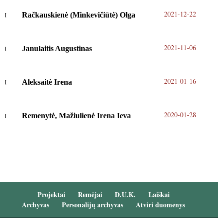
2021-12-22
Račkauskienė (Minkevičiūtė) Olga
2021-11-06
Janulaitis Augustinas
2021-01-16
Aleksaitė Irena
2020-01-28
Remenytė, Mažiulienė Irena Ieva
Projektai
Remėjai
D.U.K.
Laiškai
Archyvas
Personalijų archyvas
Atviri duomenys