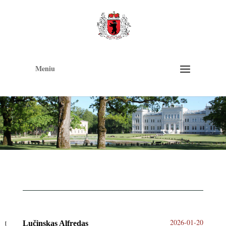
Op
too
Meniu
2026-01-20
Lučinskas Alfredas