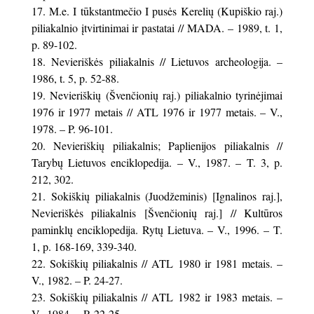
M.e. I tūkstantmečio I pusės Kerelių (Kupiškio raj.)
piliakalnio įtvirtinimai ir pastatai // MADA. – 1989, t. 1,
p. 89-102.
Nevieriškės piliakalnis // Lietuvos archeologija. –
1986, t. 5, p. 52-88.
Nevieriškių (Švenčionių raj.) piliakalnio tyrinėjimai
1976 ir 1977 metais // ATL 1976 ir 1977 metais. – V.,
1978. – P. 96-101.
Nevieriškių piliakalnis; Paplienijos piliakalnis //
Tarybų Lietuvos enciklopedija. – V., 1987. – T. 3, p.
212, 302.
Sokiškių piliakalnis (Juodžeminis) [Ignalinos raj.],
Nevieriškės piliakalnis [Švenčionių raj.] // Kultūros
paminklų enciklopedija. Rytų Lietuva. – V., 1996. – T.
1, p. 168-169, 339-340.
Sokiškių piliakalnis // ATL 1980 ir 1981 metais. –
V., 1982. – P. 24-27.
Sokiškių piliakalnis // ATL 1982 ir 1983 metais. –
V., 1984. – P. 22-25.