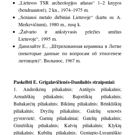
„Lietuvos TSR archeologijos atlasas“ 1–2 knygos
(bendraautorė), 2 kn., 1974–1975 m.
„Seniausi metalo dirbiniai Lietuvoje“ (kartu su A.
Merkevičiumi), 1980 m., rusų k.
„Žalvario ir ankstyvasis geležies amžius
Lietuvoje“, 1995 m.
Данилайте Е., „Штрихованная керамика в Литве
(некоторые данные по вопросам об этногенезе
литовцев)“. Bильнюс, 1967 m.
Paskelbti E. Grigalavičienės-Danilaitės straipsniai:
Andreikėnų piliakalnis; Antilgės piliakalnis;
Armališkių piliakalnis; Bajoriškių piliakalnis;
Baltakarčių piliakalnis; Bikūnų piliakalnis; Brinkliškių
piliakalnis; Dryžių piliakalnis; Galelių senovės
gyvenvietė; Garnių piliakalniai; Gatelių piliakalnis;
Gimžiškių piliakalnis; Kalvių piliakalnis; Klykių
piliakalnis; Kubilių piliakalnis; Geniupio-Lygamiškio