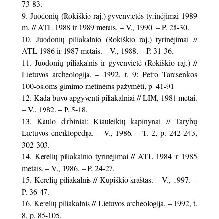
73-83.
Juodonių (Rokiškio raj.) gyvenvietės tyrinėjimai 1989
m. // ATL 1988 ir 1989 metais. – V., 1990. – P. 28-30.
Juodonių piliakalnio (Rokiškio raj.) tyrinėjimai //
ATL 1986 ir 1987 metais. – V., 1988. – P. 31-36.
Juodonių piliakalnis ir gyvenvietė (Rokiškio raj.) //
Lietuvos archeologija. – 1992, t. 9: Petro Tarasenkos
100-osioms gimimo metinėms pažymėti, p. 41-91.
Kada buvo apgyventi piliakalniai // LIM, 1981 metai.
– V., 1982. – P. 5-18.
Kaulo dirbiniai; Kiauleikių kapinynai // Tarybų
Lietuvos enciklopedija. – V., 1986. – T. 2, p. 242-243,
302-303.
Kerelių piliakalnio tyrinėjimai // ATL 1984 ir 1985
metais. – V., 1986. – P. 24-27.
Kerelių piliakalnis // Kupiškio kraštas. – V., 1997. –
P. 36-47.
Kerelių piliakalnis // Lietuvos archeologija. – 1992, t.
8, p. 85-105.