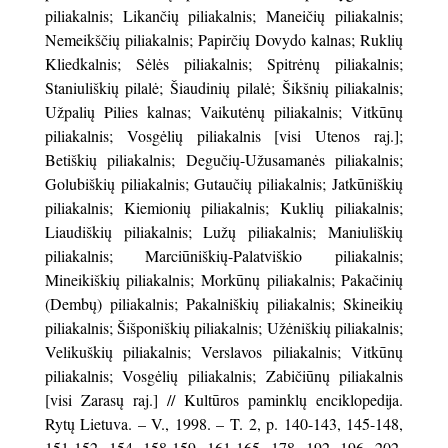
piliakalnis; Likančių piliakalnis; Maneičių piliakalnis;
Nemeikščių piliakalnis; Papirčių Dovydo kalnas; Ruklių
Kliedkalnis; Sėlės piliakalnis; Spitrėnų piliakalnis;
Staniuliškių pilalė; Šiaudinių pilalė; Šikšnių piliakalnis;
Užpalių Pilies kalnas; Vaikutėnų piliakalnis; Vitkūnų
piliakalnis; Vosgėlių piliakalnis [visi Utenos raj.];
Betiškių piliakalnis; Degučių-Užusamanės piliakalnis;
Golubiškių piliakalnis; Gutaučių piliakalnis; Jatkūniškių
piliakalnis; Kiemionių piliakalnis; Kuklių piliakalnis;
Liaudiškių piliakalnis; Lužų piliakalnis; Maniuliškių
piliakalnis; Marciūniškių-Palatviškio piliakalnis;
Mineikiškių piliakalnis; Morkūnų piliakalnis; Pakačinių
(Dembų) piliakalnis; Pakalniškių piliakalnis; Skineikių
piliakalnis; Šišponiškių piliakalnis; Užėniškių piliakalnis;
Velikuškių piliakalnis; Verslavos piliakalnis; Vitkūnų
piliakalnis; Vosgėlių piliakalnis; Zabičiūnų piliakalnis
[visi Zarasų raj.] // Kultūros paminklų enciklopedija.
Rytų Lietuva. – V., 1998. – T. 2, p. 140-143, 145-148,
151-152, 154, 158-159, 161-165, 178, 192, 196, 202,