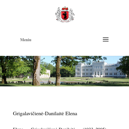
Op
too
Meniu
Grigalavičienė-Danilaitė Elena