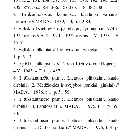
205, 359, 360, 364, 366, 367-373, 378, 382-386.
Brūkšniuotosios keramikos lokaliniai variantai
Lietuvoje // MADA.– 1989, t. 3, p. 69-83.
Egliškių (Kretingos raj.) pilkapių tyrinėjimai 1974 ir
1975 metais // ATL 1974 ir 1975 metais. – V., 1978. – P.
45-51.
Egliškių pilkapiai // Lietuvos archeologija. – 1979, t.
1, p. 5-43.
Egliškių pilkapynas // Tarybų Lietuvos enciklopedija.
– V., 1985. – T. 1, p. 487.
I tūkstantmečio pr.m.e. Lietuvos piliakalnių kaulo
dirbiniai (2. Medžioklės ir žvejybos įrankiai, ginklai) //
MADA. – 1976, t. 1, p. 51-56.
I tūkstantmečio pr.m.e. Lietuvos piliakalnių kaulo
dirbiniai (3. Papuošalai) // MADA. – 1976, t. 3, p. 65-
80.
I tūkstantmečio pr.m.e. Lietuvos piliakalnių kaulo
dirbiniai. (1. Darbo įrankiai) // MADA. – 1975, t. 4, p.