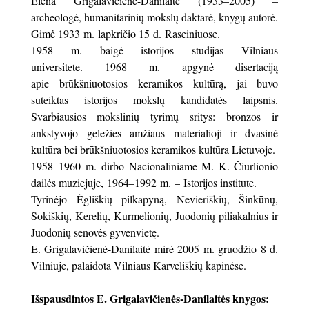
Elena Grigalavičienė-Danilaitė (1933–2005) –
archeologė, humanitarinių mokslų daktarė, knygų autorė.
Gimė 1933 m. lapkričio 15 d. Raseiniuose.
1958 m. baigė istorijos studijas Vilniaus
universitete. 1968 m. apgynė disertaciją
apie brūkšniuotosios keramikos kultūrą, jai buvo
suteiktas istorijos mokslų kandidatės laipsnis.
Svarbiausios mokslinių tyrimų sritys: bronzos ir
ankstyvojo geležies amžiaus materialioji ir dvasinė
kultūra bei brūkšniuotosios keramikos kultūra Lietuvoje.
1958–1960 m. dirbo Nacionaliniame M. K. Čiurlionio
dailės muziejuje, 1964–1992 m. – Istorijos institute.
Tyrinėjo Ėgliškių pilkapyną, Nevieriškių, Šinkūnų,
Sokiškių, Kerelių, Kurmelionių, Juodonių piliakalnius ir
Juodonių senovės gyvenvietę.
E. Grigalavičienė-Danilaitė mirė 2005 m. gruodžio 8 d.
Vilniuje, palaidota Vilniaus Karveliškių kapinėse.
Išspausdintos E. Grigalavičienės-Danilaitės knygos: