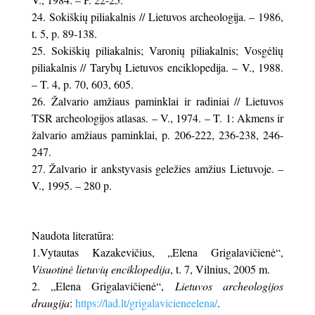
Sokiškių piliakalnis // Lietuvos archeologija. – 1986,
t. 5, p. 89-138.
Sokiškių piliakalnis; Varonių piliakalnis; Vosgėlių
piliakalnis // Tarybų Lietuvos enciklopedija. – V., 1988.
– T. 4, p. 70, 603, 605.
Žalvario amžiaus paminklai ir radiniai // Lietuvos
TSR archeologijos atlasas. – V., 1974. – T. 1: Akmens ir
žalvario amžiaus paminklai, p. 206-222, 236-238, 246-
247.
Žalvario ir ankstyvasis geležies amžius Lietuvoje. –
V., 1995. – 280 p.
Naudota literatūra:
1.Vytautas Kazakevičius, „Elena Grigalavičienė“,
Visuotinė lietuvių enciklopedija
, t. 7, Vilnius, 2005 m.
2. „Elena Grigalavičienė“,
Lietuvos archeologijos
draugija
:
https://lad.lt/grigalavicieneelena/
.