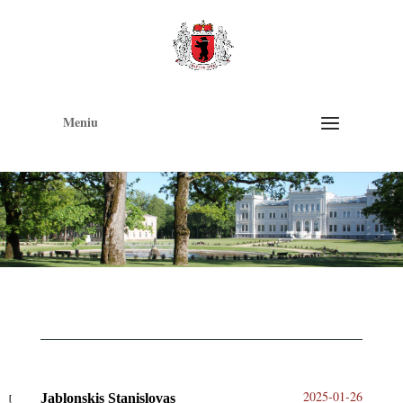
Op
too
Meniu
2025-01-26
Jablonskis Stanislovas