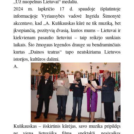
„Už nuopelnus Lietuvai“ medaliu.
2024 m. lapkričio 17 d. spaudoje išplatintoje
informacijoje Vyriausybės vadovė Ingrida Šimonytė
akcentavo, kad „A. Kulikauskas kūrė ne tik muziką, bet
įkvepiančią, pozityvią dvasią, kurios mums – Lietuvai ir
kiekvienam pasaulio lietuviui – taip reikėjo sunkiais
laikais. Šio žmogaus legendos drauge su bendraminčiais
kurtas „Dainos teatras“ tapo neatskiriama Lietuvos
istorijos, kultūros
dalimi.
A.
Kulikauskas – išskirtinis kūrėjas, savo muzika pripildęs
ne vieną lietuvišką filmą, spektaklį, nesivaikęs