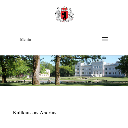
Op
too
Meniu
Kulikauskas Andrius