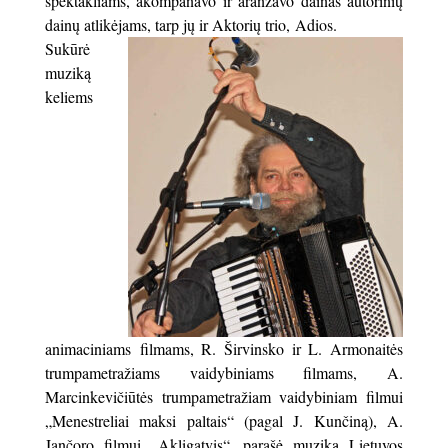
spektakliams, akompanavo ir aranžavo dainas autorinių
dainų atlikėjams, tarp jų ir Aktorių trio, Adios.
Sukūrė
muziką
keliems
animaciniams filmams, R. Širvinsko ir L. Armonaitės
trumpametražiams vaidybiniams filmams, A.
Marcinkevičiūtės trumpametražiam vaidybiniam filmui
„Menestreliai maksi paltais“ (pagal J. Kunčiną), A.
Jančoro filmui „Akligatvis“, parašė muziką Lietuvos