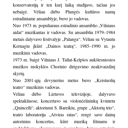
konservatoriją ir ten kurį laiką studijavo, tačiau jos
nebaigė. Vėliau dirbo Plungės kultūros namų
estradiniame ansamblyje, buvo jo vadovas.
Nuo 1973 m. populiaraus estradinio ansamblio „Vilniaus
aidai“ muzikantas ir vadovas. Su ansambliu 1979–1984
metais dalyvavo festivalyje „Palanga“. Vėliau su Vytautu
Kernagiu įkūrė „Dainos teatrą“, 1985–1990 m. jo
muzikinis vadovas.
1973 m. baigė Vilniaus J. Tallat-Kelpšos aukštesniosios
muzikos mokyklos Chorinio dirigavimo neakivaizdinį
skyrių.
Nuo 2001-ųjų devynerius metus buvo „Keistuolių
teatro“ muzikinis vadovas.
Vėliau dirbo Lietuvos televizijoje, dalyvavo
spektakliuose, koncertavo su violončelininkų kvintetu
„Quincelli“, aktoriumi S. Bareikiu, grupe „Aktorių trio“,
teatro laboratorija „Atviras ratas“, rengė savo dainų
autorinius koncertus, kūrė muziką filmams ir