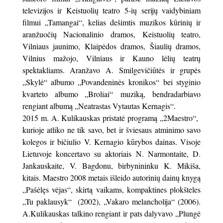
televizijos ir Keistuolių teatro 5-ių serijų vaidybiniam
filmui „Tamangai“, kelias dešimtis muzikos kūrinių ir
aranžuočių Nacionalinio dramos, Keistuolių teatro,
Vilniaus jaunimo, Klaipėdos dramos, Šiaulių dramos,
Vilnius mažojo, Vilniaus ir Kauno lėlių teatrų
spektakliams. Aranžavo A. Smilgevičiūtės ir grupės
„Skylė“ albumo „Povandeninės kronikos“ bei styginio
kvarteto albumo „Broliai“ muziką, bendradarbiavo
rengiant albumą „Neatrastas Vytautas Kernagis“.
2015 m. A. Kulikauskas pristatė programą „2Maestro“,
kurioje atliko ne tik savo, bet ir šviesaus atminimo savo
kolegos ir bičiulio V. Kernagio kūrybos dainas. Visoje
Lietuvoje koncertavo su aktoriais N. Narmontaite, D.
Jankauskaite, V. Bagdonu, birbynininku K. Mikiša,
kitais. Maestro 2008 metais išleido autorinių dainų knygą
„Pašėlęs vėjas“, skirtą vaikams, kompaktines plokšteles
„Tu paklausyk“ (2002), „Vakaro melancholija“ (2006).
A.Kulikauskas talkino rengiant ir pats dalyvavo „Plungė