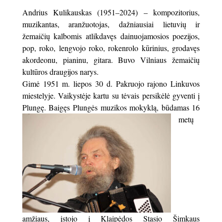
Andrius Kulikauskas (1951–2024) – kompozitorius,
muzikantas, aranžuotojas, dažniausiai lietuvių ir
žemaičių kalbomis atlikdavęs dainuojamosios poezijos,
pop, roko, lengvojo roko, rokenrolo kūrinius, grodavęs
akordeonu, pianinu, gitara. Buvo Vilniaus žemaičių
kultūros draugijos narys.
Gimė 1951 m. liepos 30 d. Pakruojo rajono Linkuvos
miestelyje. Vaikystėje kartu su tėvais persikėlė gyventi į
Plungę. Baigęs
Plungės muzikos mokyklą, būdamas 16
metų
amžiaus, įstojo į Klaipėdos Stasio Šimkaus