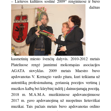
– Lietuvos
kultūros sostinė 2009“ renginiuose ir buvo
dažnas
kasmetinių miesto švenčių dalyvis. 2010-2012 metais
Plateliuose rengė jaunimui mokomąsias asociacijos
AGATA stovyklas. 2009 metais Maestro buvo
apdovanotas V. Kernagio vardo gitara, kuri teikiama už
autentišką profesionalumą, geriausią poezijos vertimą į
muzikos kalbą bei kūrybinį indėlį į dainuojamąją poeziją.
2018 m. M.A.M.A. muzikiniuose apdovanojimuose
2017 m. gavo apdovanojimą už nuopelnus lietuviškai
muzikai. Tais pačiais metais buvo apdovanotas ordino