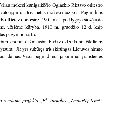
Vėliau mokėsi kunigaikščio Oginskio Rietavo orkestro
toriją ir čia tris metus mokėsi muzikos. Pagrindinis
irbo Rietavo orkestre. 1901 m. tapo Rygoje stovėjusio
nime, užsiėmė kūryba. 1910 m. gruodžio 12 d. kaip
as pagyrimo raštu.
riam chorui dažniausiai būdavo dedikuoti iškiliems
utui. Jis yra sukūręs tris skirtingas Lietuvos himno
us, dainas. Visus pagrindinius jo kūrinius yra išleidęs
ndo remiamą projektą „El. žurnalas „Žemaičių žemė“