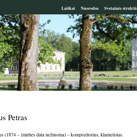
Laiškai
Nuorodos
Svetainės struktū
us Petras
us (1874 – (mirties data nežinoma) – kompozitorius, klarnetistas.