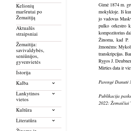
Gimė 1874 m. gru
Kelionių
maršrutai po
mokykloje. Iš kun
Žemaitiją
jo vadovas Maskvo
pulko orkestro k
Aktualūs
kompozitorius da
straipsniai
Žinoma, kad P. S
Žemaitija:
žmonėms: Mykolui 
savivaldybės,
transkripcijas. B
seniūnijos,
Rygos J. Deubner
gyvenvietės
Mirties data ir vi
Istorija
Parengė Danutė 
Kalba
Lankytinos
Publikacija pask
vietos
2022: Žemaičiai 
Kultūra
Literatūra
Žinoma ir