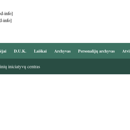
d-info]
d-info]
ėjai
D.U.K.
Laiškai
Archyvas
Personalijų archyvas
Atvi
nių iniciatyvų centras