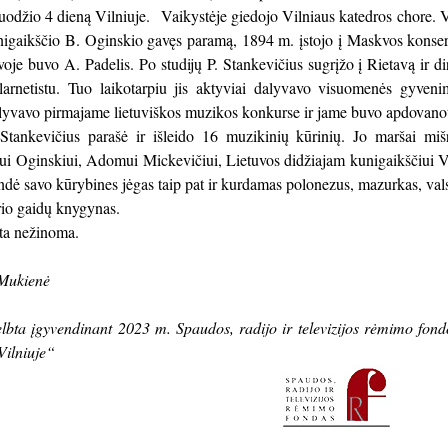
odžio 4 dieną Vilniuje. Vaikystėje giedojo Vilniaus katedros chore. 
igaikščio B. Oginskio gavęs paramą, 1894 m. įstojo į Maskvos konserva
je buvo A. Padelis. Po studijų P. Stankevičius sugrįžo į Rietavą ir d
larnetistu. Tuo laikotarpiu jis aktyviai dalyvavo visuomenės gyve
lyvavo pirmajame lietuviškos muzikos konkurse ir jame buvo apdovanot
tankevičius parašė ir išleido 16 muzikinių kūrinių. Jo maršai miš
Oginskiui, Adomui Mickevičiui, Lietuvos didžiajam kunigaikščiui Vyta
andė savo kūrybines jėgas taip pat ir kurdamas polonezus, mazurkas, vals
io gaidų knygynas.
eta nežinoma.
Mukienė
elbta įgyvendinant 2023 m. Spaudos, radijo ir televizijos rėmimo fo
Vilniuje“