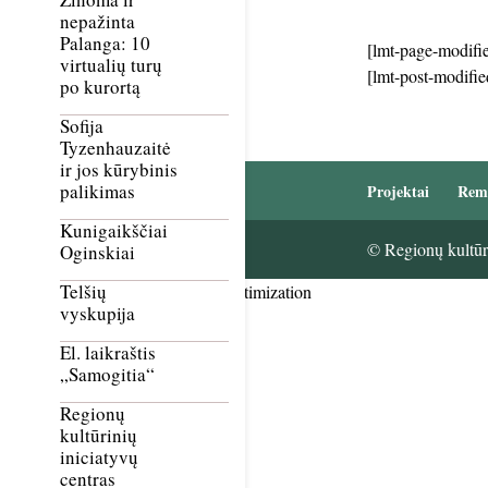
nepažinta
Palanga: 10
[lmt-page-modifie
virtualių turų
[lmt-post-modifie
po kurortą
Sofija
Tyzenhauzaitė
ir jos kūrybinis
palikimas
Projektai
Rem
Kunigaikščiai
© Regionų kultūri
Oginskiai
Telšių
Smush Image Compression and Optimization
vyskupija
El. laikraštis
„Samogitia“
Regionų
kultūrinių
iniciatyvų
centras