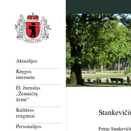
Aktualijos
Knygos
internetu
El. žurnalas
„Žemaičių
žemė“
Kultūros
Stankeviči
renginiai
Personalijos
Petras Stankeviči