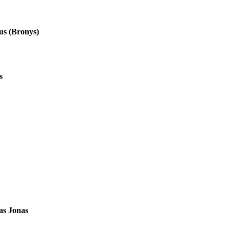
us (Bronys)
s
as Jonas