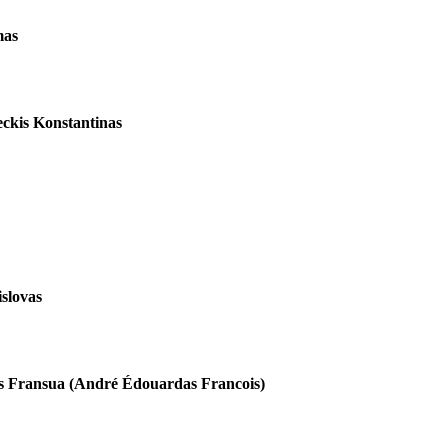
mas
ckis Konstantinas
islovas
 Fransua (André Édouardas Francois)