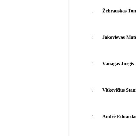
Žebrauskas To
Jakovlevas-Mate
Vanagas Jurgis
Vitkevičius Stan
Andrė Eduardas