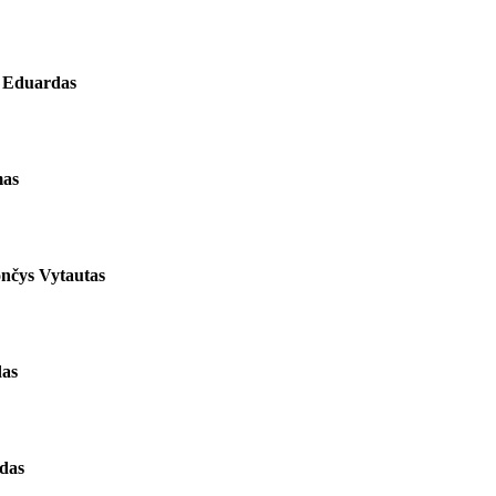
s Eduardas
mas
nčys Vytautas
das
rdas