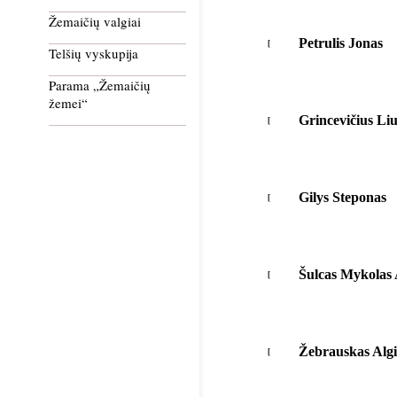
Žemaičių valgiai
Petrulis Jonas
Telšių vyskupija
Parama „Žemaičių
žemei“
Grincevičius Li
Gilys Steponas
Šulcas Mykolas 
Žebrauskas Alg