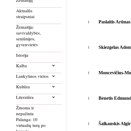
Žemaitiją
Aktualūs
straipsniai
Paslaitis Arūna
Žemaitija:
savivaldybės,
seniūnijos,
gyvenvietės
Skiezgelas Ado
Istorija
Kalba
Moncevičius-Mo
Lankytinos vietos
Kultūra
Literatūra
Benetis Edmun
Žinoma ir
nepažinta
Palanga: 10
Šalkauskis Algi
virtualių turų po