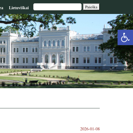
ra
Lietuviškai
Op
too
2026-01-08