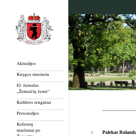
Aktualijos
Knygos internetu
El. žurnalas
„Žemaičių žemė“
Kultūros renginiai
Personalijos
Kelionių
maršrutai po
Palekas Roland