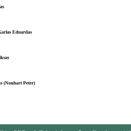
fas
arlas Eduardas
iksas
s (Nonhart Peter)