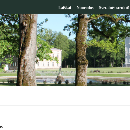
Laiškai
Nuorodos
Svetainės struktū
as