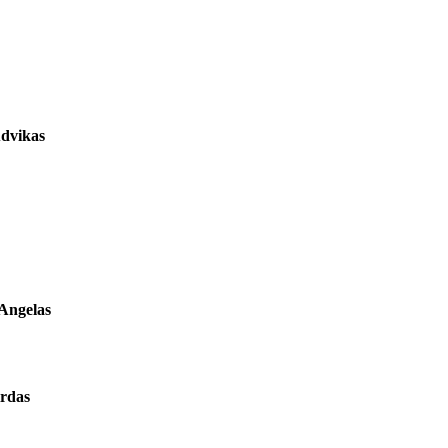
udvikas
Angelas
irdas