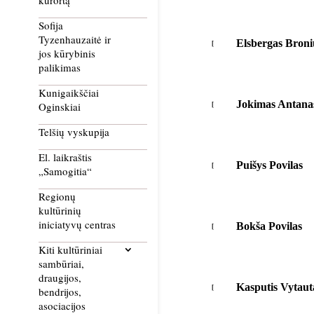
kurortą
Sofija
Tyzenhauzaitė ir
Elsbergas Broni
jos kūrybinis
palikimas
Kunigaikščiai
Jokimas Antana
Oginskiai
Telšių vyskupija
El. laikraštis
Puišys Povilas
„Samogitia“
Regionų
kultūrinių
iniciatyvų centras
Bokša Povilas
Kiti kultūriniai
sambūriai,
draugijos,
Kasputis Vytaut
bendrijos,
asociacijos