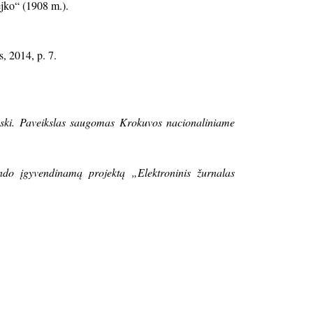
jko“ (1908 m.).
s, 2014, p. 7.
wski. Paveikslas saugomas Krokuvos nacionaliniame
ndo įgyvendinamą projektą „Elektroninis žurnalas