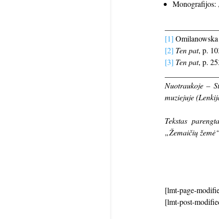
Monografijos: 
_____________
[1]
Omilanowska 
[2]
Ten pat
, p. 10
[3]
Ten pat
, p. 2
_____________
Nuotraukoje – St
muziejuje (Lenkij
Tekstas parengt
„Žemaičių žemė
[lmt-page-modifie
[lmt-post-modifie