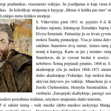
tūroje pradininkas, visuomenės veikėjas. Jis įvardijamas ir kaip viena i
tikas. Jis keliolikoje straipsnių ir knygoje „Menas ir kritika pas mus“ s
 Lenkijos meno kritikos istorijoje.
S. Vitkevičius gimė 1851 m. gegužės 8 d. Kra
Kelmės rajonui), kilmingoje Žemaitijos bajorų 
Elvyra Šemetaitė. Pašiaušėje jis su tėvais gyve
mokėsi Šiaulių gimnazijoje. Visa jo šeima daly
sukilimo Stanislovo tėvą suėmė, šeimos turtą p
tremtį ir katorgą. Kartu su juo į tremties vi
Stanislovas, du jo vyresni broliai ir sesery
nebebuvo. Šeimą priglaudė giminės. 1868 m. S. 
akademijoje (čia jis mokėsi 1868–1871 metai
dailės akademijoje (Vokietija). Joje mokėsi da
aktyviai dalyvavo jos veikloje. Miunchene jis 
Józefu Chełmońskiu, Henryku Siemiradzkiu. 18
viešbučio „Europejski skalbykloje, įsirengė savo
ruodavo periodinius leidinius, rašydavo straipsnius dailės temomis.
 d. sukūrė šeimą – vedė muzikė (dirbo muzikos mokytoja) Mariją P
m. susilaukė sūnaus – Stanislovo Igno Vitkevičiaus (
Stanisław Ignacy