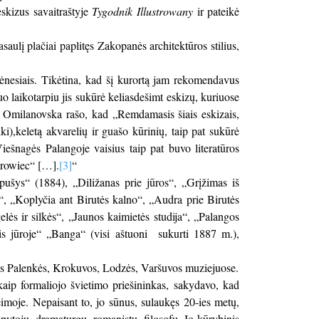
skizus savaitraštyje
Tygodnik Illustrowany
ir pateikė
aulį plačiai paplitęs Zakopanės architektūros stilius,
ėnesiais. Tikėtina, kad šį kurortą jam rekomendavus
o laikotarpiu jis sukūrė keliasdešimt eskizų, kuriuose
 Omilanovska rašo, kad „Remdamasis šiais eskizais,
i),keletą akvarelių ir guašo kūrinių, taip pat sukūrė
iešnagės Palangoje vaisius taip pat buvo literatūros
drowiec“ […].
[3]
“
ušys“ (1884), „Diližanas prie jūros“, „Grįžimas iš
e“, „Koplyčia ant Birutės kalno“, „Audra prie Birutės
lės ir silkės“, „Jaunos kaimietės studija“, „Palangos
dis jūroje“ „Banga“ (visi aštuoni sukurti 1887 m.),
gės Palenkės, Krokuvos, Lodzės, Varšuvos muziejuose.
kaip formaliojo švietimo priešininkas, sakydavo, kad
eimoje. Nepaisant to, jo sūnus, sulaukęs 20-ies metų,
tapytoju, dramaturgu, romanistu, filosofu. Jo kūrybinis