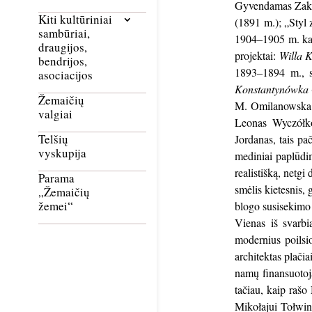
Gyvendamas Zakopa
Kiti kultūriniai
(1891 m.); „Styl 
sambūriai,
1904–1905 m. kart
draugijos,
projektai:
Willa K
bendrijos,
1893–1894 m., 
asociacijos
Konstantynówka
Žemaičių
M. Omilanowska r
valgiai
Leonas Wyczółk
Telšių
Jordanas, tais pa
vyskupija
mediniai paplūdim
realistišką, netg
Parama
smėlis kietesnis,
„Žemaičių
žemei“
blogo susisekimo 
Vienas iš svarbi
modernius poilsi
architektas plači
namų finansuotoja
tačiau, kaip raš
Mikołajui Tołwins