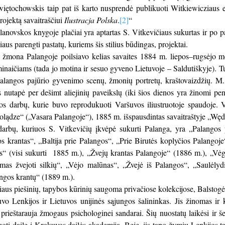
więtochowskis taip pat iš karto nusprendė publikuoti Witkiewicziaus e
rojektą savaitraščiui
Ilustracja Polska
.
[2]
“
novskos knygoje plačiai yra aptartas S. Vitkevičiaus sukurtas ir po pas
iaus parengti pastatų, kuriems šis stilius būdingas, projektai.
u žmona Palangoje poilsiavo kelias savaites 1884 m. liepos–rugsėjo m
inaičiams (tada jo motina ir sesuo gyveno Lietuvoje – Saldutiškyje). Tu
alangos pajūrio gyvenimo scenų, žmonių portretų, kraštovaizdžių. M.
nutapė per dešimt aliejinių paveikslų (iki šios dienos yra žinomi penk
os darbų, kurie buvo reprodukuoti Varšuvos iliustruotoje spaudoje. V
olądze“ („Vasara Palangoje“), 1885 m. išspausdintas savaitraštyje „Wę
arbų, kuriuos S. Vitkevičių įkvėpė sukurti Palanga, yra „Palangos p
s krantas“, „Baltija prie Palangos“, „Prie Birutės koplyčios Palangoj
s“ (visi sukurti 1885 m.), „Žvejų krantas Palangoje“ (1886 m.), „Vėge
imas žvejoti silkių“, „Vėjo malūnas“, „Žvejė iš Palangos“, „Saulėly
ngos krantų“ (1889 m.).
aus piešinių, tapybos kūrinių saugoma privačiose kolekcijose, Balsto
vo Lenkijos ir Lietuvos unijinės sąjungos šalininkas. Jis žinomas ir 
prieštarauja žmogaus psichologinei sandarai. Šių nuostatų laikėsi ir š
ijuoti dailę į Krokuvos dailės akademiją. Beje, jis tapo žymiu Lenkijos 