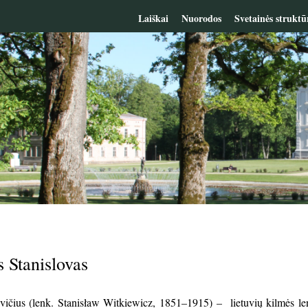
Laiškai
Nuorodos
Svetainės struktū
s Stanislovas
evičius (lenk. Stanisław Witkiewicz, 1851–1915) – lietuvių kilmės le