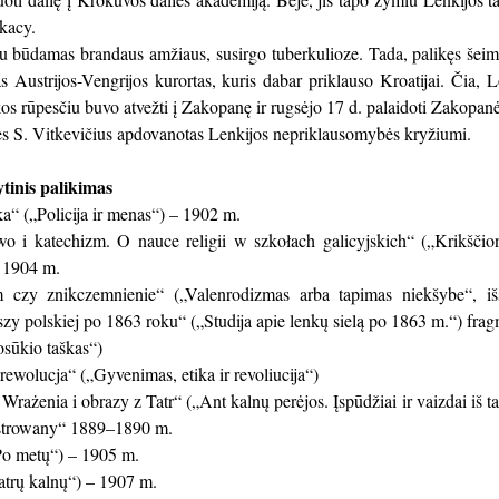
kacy.
au būdamas brandaus amžiaus, susirgo tuberkulioze. Tada, palikęs šei
 Austrijos-Vengrijos kurortas, kuris dabar priklauso Kroatijai. Čia, L
s rūpesčiu buvo atvežti į Zakopanę ir rugsėjo 17 d. palaidoti Zakopan
es S. Vitkevičius apdovanotas Lenkijos nepriklausomybės kryžiumi.
ytinis palikimas
ka“ („Policija ir menas“) – 1902 m.
wo i katechizm. O nauce religii w szkołach galicyjskich“ („Krikšči
 1904 m.
 czy znikczemnienie“ („Valenrodizmas arba tapimas niekšybe“, išs
zy polskiej po 1863 roku“ („Studija apie lenkų sielą po 1863 m.“) fra
sūkio taškas“)
 rewolucja“ („Gyvenimas, etika ir revoliucija“)
Wrażenia i obrazy z Tatr“ („Ant kalnų perėjos. Įspūdžiai ir vaizdai iš t
ustrowany“ 1889–1890 m.
Po metų“) – 1905 m.
Tatrų kalnų“) – 1907 m.