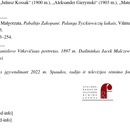
„Juliusz Kossak“ (1900 m.), „Aleksander Gierymski“ (1903 m.), „Mate
____
Małgorzata,
Pabaltijo Zakopanė. Palanga Tyszkiewiczių laikais
, Vilniu
3.
53–254.
___
anislovo Vitkevičiaus portretas. 1897 m. Dailininkas Jacek Malcze
a)
as įgyvendinant 2022 m. Spaudos, radijo ir televizijos rėmimo fo
“
d-info]
d-info]