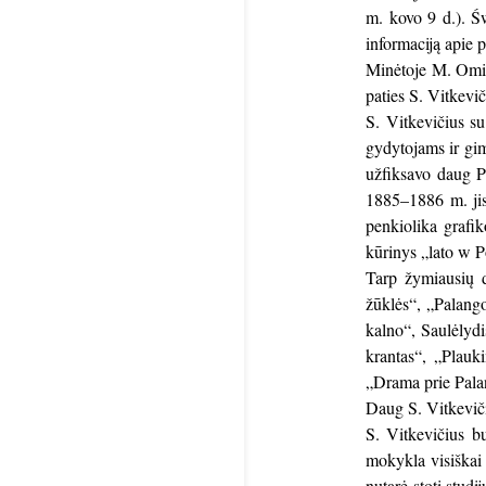
m. kovo 9 d.). Ś
informaciją apie p
Minėtoje M. Omila
paties S. Vitkevič
S. Vitkevičius s
gydytojams ir gim
užfiksavo daug P
1885–1886 m. jis 
penkiolika grafik
kūrinys „lato w P
Tarp žymiausių d
žūklės“, „Palango
kalno“, Saulėlydi
krantas“, „Plauk
„Drama prie Pala
Daug S. Vitkeviči
S. Vitkevičius bu
mokykla visiškai 
nutarė stoti stud