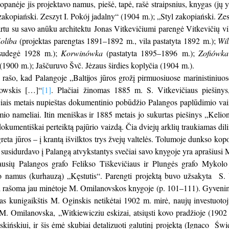
nėje jis projektavo namus, piešė, tapė, rašė straipsnius, knygas (jų y
zakopiański. Zeszyt I. Pokój jadalny“ (1904 m.); „Styl zakopiański. Zes
u su savo anūku architektu Jonas Vitkevičiumi parengė Vitkevičių vilo
oliba
(projektas parengtas 1891–1892 m., vila pastatyta 1892 m.);
Wil
sudegė 1928 m.);
Korwinówka
(pastatyta 1895–1896 m.);
Zofiówka
(1900 m.); Jaščuruvo Švč. Jėzaus širdies koplyčia (1904 m.).
ašo, kad Palangoje „Baltijos jūros grožį pirmuosiuose marinistiniuos
owskis […]“
[1]
. Plačiai žinomas 1885 m. S. Vitkevičiaus piešinys
čiais metais nupieštas dokumentinio pobūdžio Palangos paplūdimio vaiz
io nameliai. Itin meniškas ir 1885 metais jo sukurtas piešinys „Kelio
i dokumentiškai perteiktą pajūrio vaizdą. Čia dviejų arklių traukiamas di
 greta jūros – į krantą išvilktos trys žvejų valtelės. Tolumoje dunkso k
susidurdavo į Palangą atvykstantys svečiai savo knygoje yra aprašiusi
ausių Palangos grafo Felikso Tiškevičiaus ir Plungės grafo Mykol
o namus (kurhauzą) „Kęstutis“. Parengti projektą buvo užsakyta S. Vi
ai rašoma jau minėtoje M. Omilanovskos knygoje (p. 101–111). Gyvenima
s kunigaikštis M. Oginskis netikėtai 1902 m. mirė, naujų investuotojų
o M. Omilanovska, „Witkiewicziu eskizai, atsiųsti kovo pradžioje (19
kińskiui, ir šis ėmė skubiai detalizuoti galutinį projektą (Ignaco Św