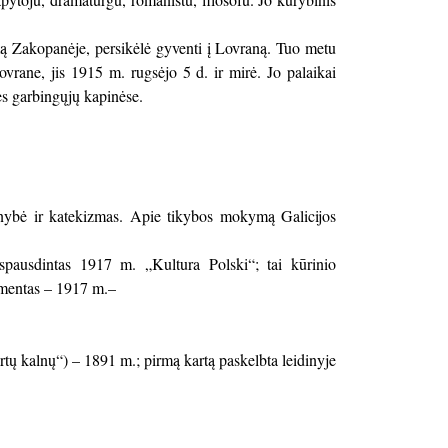
mą Zakopanėje, persikėlė gyventi į Lovraną. Tuo metu
ovrane, jis 1915 m. rugsėjo 5 d. ir mirė. Jo palaikai
ės garbingųjų kapinėse.
onybė ir katekizmas. Apie tikybos mokymą Galicijos
pausdintas 1917 m. „Kultura Polski“; tai kūrinio
gmentas – 1917 m.–
artų kalnų“) – 1891 m.; pirmą kartą paskelbta leidinyje