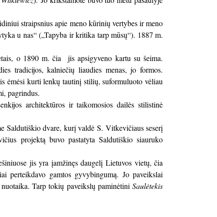
iniui straipsnius apie meno kūrinių vertybes ir meno
rytyka u nas“ („Tapyba ir kritika tarp mūsų“). 1887 m.
tais, o 1890 m. čia jis apsigyveno kartu su šeima.
es tradicijos, kalniečių liaudies menas, jo formos.
ėmėsi kurti lenkų tautinį stilių, suformuluoto vėliau
mi, pagrindus.
ijos architektūros ir taikomosios dailės stilistinė
e Saldutiškio dvare, kurį valdė S. Vitkevičiaus seserį
vičius projektą buvo pastatyta Saldutiškio siauruko
šiniuose jis yra įamžinęs daugelį Lietuvos vietų, čia
giai perteikdavo gamtos gyvybingumą. Jo paveikslai
s nuotaika. Tarp tokių paveikslų paminėtini
Saulėtekis