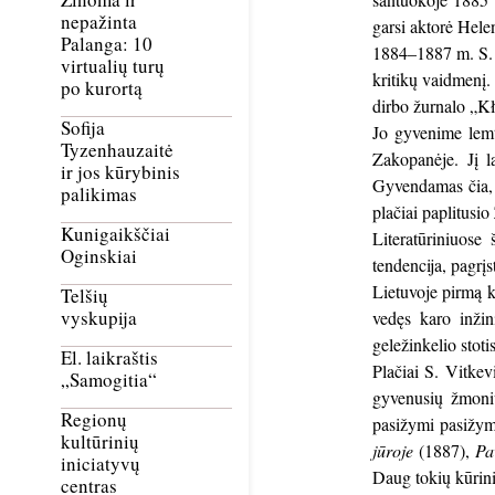
nepažinta
garsi aktorė Hel
Palanga: 10
1884–1887 m. S. V
virtualių turų
kritikų vaidmenį.
po kurortą
dirbo žurnalo „K
Sofija
Jo gyvenime lemt
Tyzenhauzaitė
Zakopanėje. Jį l
ir jos kūrybinis
Gyvendamas čia, r
palikimas
plačiai paplitusio
Kunigaikščiai
Literatūriniuose
Oginskiai
tendencija, pagrįs
Lietuvoje pirmą k
Telšių
vyskupija
vedęs karo inžin
geležinkelio stotis
El. laikraštis
Plačiai S. Vitkev
„Samogitia“
gyvenusių žmonių
Regionų
pasižymi pasižymi
kultūrinių
jūroje
(1887),
Pa
iniciatyvų
Daug tokių kūrini
centras