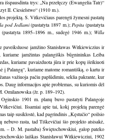
ra išspausdinta trys: „Na przełęczy (Ewangelia Tatr)“
zyt II. Ciesielstwo“ (1910 m.).
s projektą. S. Vitkevičiaus parengti žymesni pastatų
la pod Jedlami
(pastatyta 1897 m.);
Pepita
(pastatyta
(pastatyta 1895–1896 m., sudegė 1946 m.);
Willa
e paveiksluose įamžino Stanisławas Witkiewiczius ir
, kuriame įamžintas palangiškis būgnininkas Leiba
das, kuriame pavaizduota jūra ir prie kopų išrikiuoti
nė į Palangą“, kuriame matome romantišką, o kartu ir
ližanas važiuoja pačiu paplūdimiu, seklia pakrante, kur
opos. Daug informacijos apie problemas, su kuriomis dėl
 M. Omilanowska (žr. p. 189–192).
o Oginskio 1901 m. planų buvo pastatyti Palangoje
tkevičiui. Išsamiai apie tai, kokį projektą parengė
s taip susiklostė, kad pagrindinis „Kęstučio“ poilsio
 nebuvo rasta, tad Tiškevičiai šio projekto atsisakė,
02 m. – D. M. pastaba) Świętochowskiui, galop pateko
iętochowskio laiškas Stanisławui Witkiewicziui, 1902