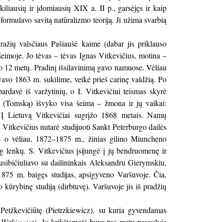
škiliausių ir įdomiausių XIX a. II p., garsėjęs ir kaip
uformulavo savitą natūralizmo teoriją. Ji užima svarbią
žių valsčiaus Pašiaušė kaime (dabar jis priklauso
šeimoje. Jo tėvas – tėvas Ignas Vitkevičius, motina –
no 12 metų. Pradinį išsilavinimą gavo namuose. Vėliau
vavo 1863 m. sukilime, veikė prieš carinę valdžią. Po
ardavė iš varžytinių, o I. Vitkevičiui teismas skyrė
etą (Tomską) išvyko visa šeima – žmona ir jų vaikai:
s. Į Lietuvą Vitkevičiai sugrįžo 1868 metais. Namų
Vitkevičius nutarė studijuoti Sankt Peterburgo dailės
s o vėliau, 1872–1875 m., žinias gilino Miuncheno
ug lenkų. S. Vitkevičius įsijungė į jų bendruomenę ir
susibičiuliavo su dailininkais Aleksandru Gierymskiu,
75 m. baigęs studijas, apsigyveno Varšuvoje. Čia,
 kūrybinę studiją (dirbtuvę). Varšuvoje jis iš pradžių
etžkevičiūtę (Pietrzkiewicz), su kuria gyvendamas
 Witkiewicz
). Jo krikštamotė buvo tuo metu pasaulyje