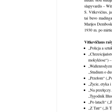
slapyvardis – Wit
S. Vitkevičius, j
tai buvo madingas
Marijos Dembosko
1930 m. po mirti
Vitkevičiaus raš
„Policja a sztu
„Chrześcijańst
mokyklose“) –
„Wallenrodyzm
„Studium o dus
„Przełom“ („Po
„Życie, etyka i
„Na przełęczy. 
„Tygodnik Ill
„Po latach“ („
„Z Tatr“ („Iš 