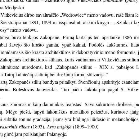
ena Modjeska.
itkevičius dirbo savaitraščio „Wędrowiec“ meno vadovu, rašė šiam leid
 Šie straipsniai 1891, 1899 m. išspausdinti atskira knyga – „Sztuka i k
łosy“ meno vadovu.
inga buvo lenkijos Zakopanė. Pirmą kartą jis ten apsilankė 1886 me
abai žavėjo šio krašto gamta, ypač kalnai, Podolės aukštumos, liaudi
emdamasis šio krašto architektūros ir dekoratyvinio meno formomis, jis 
 Zakopanės architektūros stiliaus, kuris vadinamas ir Vitkevičiaus stiliu
 šaltiniuose nurodoma, kad „Zakopanės stilius – XIX a. pabaigos Lenk
ta Tatrų kalniečių statinių bei drožinių formų stilizacija.“
artą Zakopanės stilių bandyta pritaikyti Švenčionių apskrityje esančiam
ierius Boleslovas Jalovieckis. Tuo pačiu laikotarpiu pagal S. Vitke
.
ičius žinomas ir kaip dailininkas realistas Savo sukurtose drobėse, pie
. Mėgo piešti, tapyti lakoniškus nuotaikos peizažus, kuriuose įtai
 subtilia tonine gradacija, jiems yra būdinga liūdesio ir melancholijo
vasarinis rūkas
(1893),
Avys migloje
(1899–1900).
ų gimė jam poilsiaujant Palangoje.