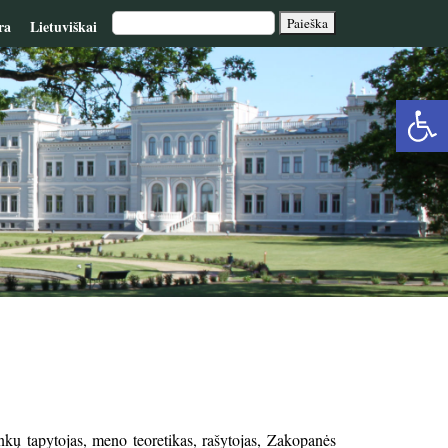
ra
Lietuviškai
Op
too
nkų tapytojas, meno teoretikas, rašytojas, Zakopanės