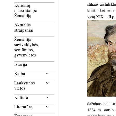
stiliaus architek
Kelionių
maršrutai po
kritikas bei teore
Žemaitiją
vietą XIX a. II p.
Aktualūs
straipsniai
Žemaitija:
savivaldybės,
seniūnijos,
gyvenvietės
Istorija
Kalba
Lankytinos
vietos
Kultūra
dažniausiai iliust
Literatūra
1884 m. sausio 5
Žinoma ir
santuokoje 1885 