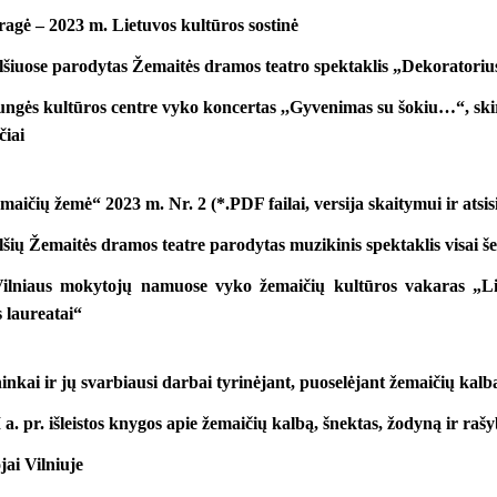
agė – 2023 m. Lietuvos kultūros sostinė
elšiuose parodytas Žemaitės dramos teatro spektaklis „Dekoratoriu
ungės kultūros centre vyko koncertas ,,Gyvenimas su šokiu…“, ski
čiai
maičių žemė“ 2023 m. Nr. 2 (*.PDF failai, versija skaitymui ir atsi
lšių Žemaitės dramos teatre parodytas muzikinis spektaklis visai 
Vilniaus mokytojų namuose vyko žemaičių kultūros vakaras „Li
 laureatai“
inkai ir jų svarbiausi darbai tyrinėjant, puoselėjant žemaičių kal
. pr. išleistos knygos apie žemaičių kalbą, šnektas, žodyną ir raš
jai Vilniuje