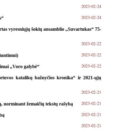
2023-02-24
2023-02-24
s“
rtas vyresniųjų šokių ansamblio ,,Suvartukas“ 75-
2023-02-22
2023-02-22
siuntimui)
2023-02-22
šeimai „Voro galybė“
etuvos katalikų bažnyčios kronika“ ir 2021-ųjų
2023-02-21
2023-02-21
bą, norminant žemaičių tekstų rašybą
2023-02-21
ybą
2023-02-21