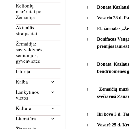
Kelionių
Donata Kazlauski
maršrutai po
Žemaitiją
Vasario 28 d. P
Aktualūs
El. žurnalas „Že
straipsniai
Bonifacas Venga
Žemaitija:
premijos laurea
savivaldybės,
seniūnijos,
gyvenvietės
Donata Kazlaus
Istorija
bendruomenės 
Kalba
Žemaičių muzie
Lankytinos
svečiavosi Zana
vietos
Kultūra
Iki kovo 3 d. T
Literatūra
Vasarė 25 d. Kr
Žinoma ir