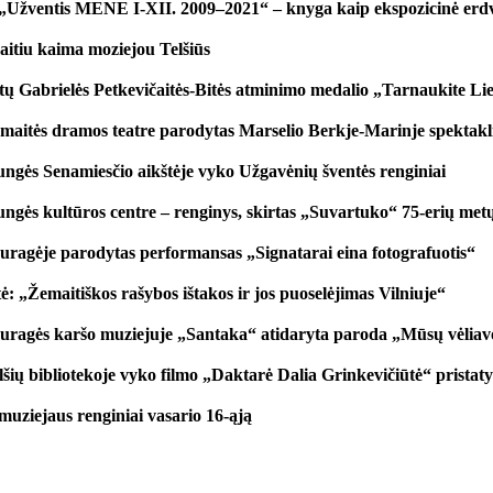
„Užventis MENE I-XII. 2009–2021“ – knyga kaip ekspozicinė erd
itiu kaima moziejou Telšiūs
tų Gabrielės Petkevičaitės-Bitės atminimo medalio „Tarnaukite Lie
maitės dramos teatre parodytas Marselio Berkje-Marinje spektaklis
ungės Senamiesčio aikštėje vyko Užgavėnių šventės renginiai
ungės kultūros centre – renginys, skirtas „Suvartuko“ 75-erių met
auragėje parodytas performansas „Signatarai eina fotografuotis“
: „Žemaitiškos rašybos ištakos ir jos puoselėjimas Vilniuje“
auragės karšo muziejuje „Santaka“ atidaryta paroda „Mūsų vėlia
lšių bibliotekoje vyko filmo „Daktarė Dalia Grinkevičiūtė“ pristat
muziejaus renginiai vasario 16-ąją