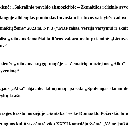
enė: „Sakralinio paveldo ekspozicijoje – Žemaitijos religinio gyve
alangoje atidengtas paminklas buvusiam Lietuvos valstybės vadov
maičių žemė“ 2023 m. Nr. 3 (*.PDF failas, versija vartymui ir skai
lis: „Vilniaus žemaičiai kultūros vakaro metu prisiminė „Lietuvo
tus“
kienė: „Vilniaus knygų mugėje – Žemaičių muziejaus „Alka“ le
gyvenimą“
jaus „Alka“ ilgalaikė kilnojamoji paroda „Spalvingas dailini
vykų krašte
auragės krašto muziejuje „Santaka“ veikė Romualdo Požerskio fot
etinguos kultūras cėntrė vīka XXXI komedėju švėntė „Vėinė jouk