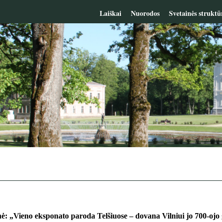
Laiškai
Nuorodos
Svetainės struktū
ė: „Vieno eksponato paroda Telšiuose – dovana Vilniui jo 700-ojo