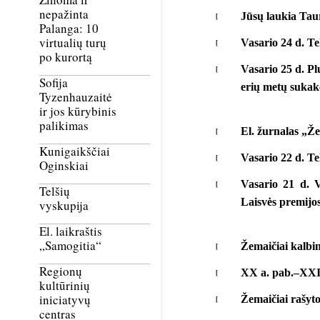
nepažinta
Jūsų laukia Taur
Palanga: 10
virtualių turų
Vasario 24 d. T
po kurortą
Vasario 25 d. Pl
Sofija
erių metų sukak
Tyzenhauzaitė
ir jos kūrybinis
palikimas
El. žurnalas „Že
Kunigaikščiai
Vasario 22 d. Te
Oginskiai
Vasario 21 d. 
Telšių
Laisvės premijos
vyskupija
El. laikraštis
„Samogitia“
Žemaičiai kalbin
Regionų
XX a. pab.–XXI a
kultūrinių
iniciatyvų
Žemaičiai rašyto
centras