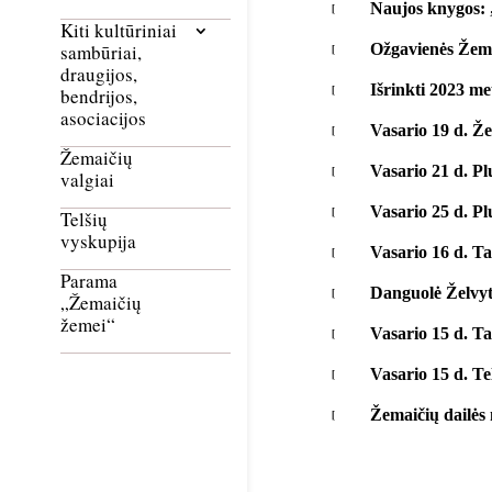
Naujos knygos: 
Kiti kultūriniai
Ožgavienės Žema
sambūriai,
draugijos,
Išrinkti 2023 me
bendrijos,
asociacijos
Vasario 19 d. Že
Žemaičių
Vasario 21 d. Pl
valgiai
Vasario 25 d. Pl
Telšių
vyskupija
Vasario 16 d. T
Parama
Danguolė Želvytė
„Žemaičių
žemei“
Vasario 15 d. T
Vasario 15 d. Te
Žemaičių dailės 