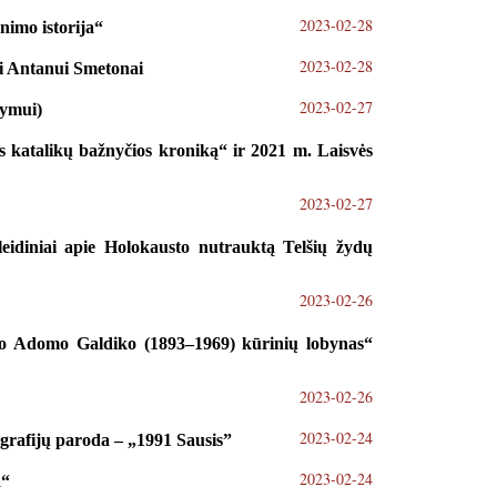
2023-02-28
nimo istorija“
2023-02-28
ui Antanui Smetonai
2023-02-27
tymui)
s katalikų bažnyčios kroniką“ ir 2021 m. Laisvės
2023-02-27
idiniai apie Holokausto nutrauktą Telšių žydų
2023-02-26
nko Adomo Galdiko (1893–1969) kūrinių lobynas“
2023-02-26
2023-02-24
ografijų paroda – „1991 Sausis”
2023-02-24
ā“