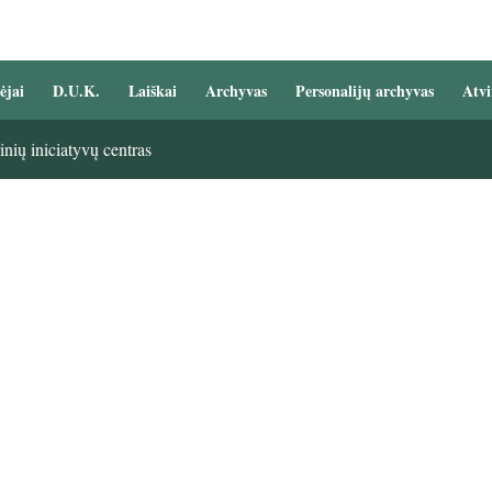
ėjai
D.U.K.
Laiškai
Archyvas
Personalijų archyvas
Atvi
nių iniciatyvų centras