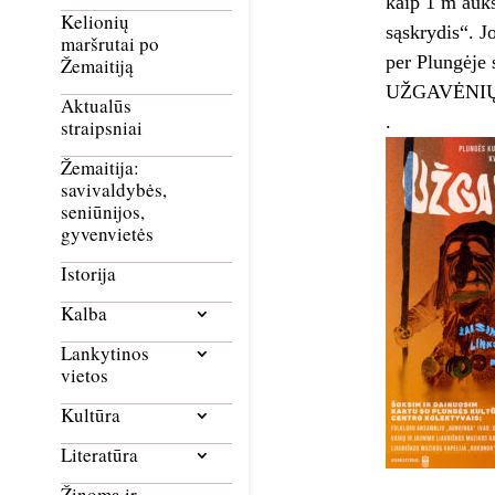
kaip 1 m aukš
Kelionių
sąskrydis“. 
maršrutai po
per Plungėje 
Žemaitiją
UŽGAVĖNI
Aktualūs
.
straipsniai
Žemaitija:
savivaldybės,
seniūnijos,
gyvenvietės
Istorija
Kalba
Lankytinos
vietos
Kultūra
Literatūra
Žinoma ir