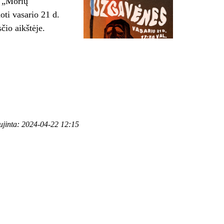
o „Morių
ti vasario 21 d.
io aikštėje.
aujinta: 2024-04-22 12:15