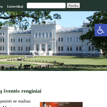
ra
Lietuviškai
Op
too
 šventės renginiai
agaminti ne mažiau