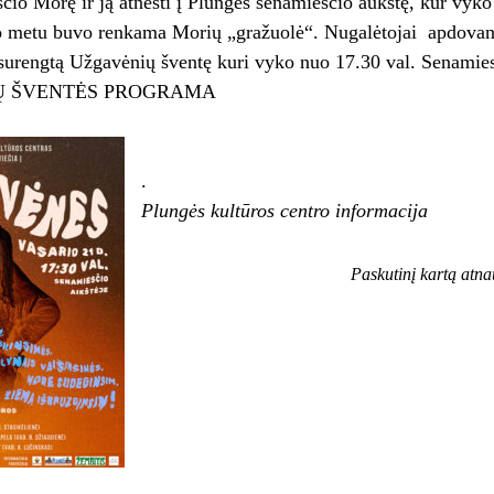
čio Morę ir ją atnešti į Plungės senamiesčio aukštę, kur vyk
Jo metu buvo renkama Morių „gražuolė“. Nugalėtojai apdovano
surengtą Užgavėnių šventę kuri vyko nuo 17.30 val. Senamiesč
Ų ŠVENTĖS PROGRAMA
.
Plungės kultūros centro informacija
Paskutinį kartą atn