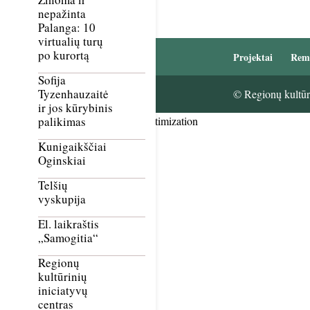
nepažinta
Palanga: 10
virtualių turų
po kurortą
Projektai
Rem
Sofija
Tyzenhauzaitė
© Regionų kultūri
ir jos kūrybinis
Smush Image Compression and Optimization
palikimas
Kunigaikščiai
Oginskiai
Telšių
vyskupija
El. laikraštis
„Samogitia“
Regionų
kultūrinių
iniciatyvų
centras