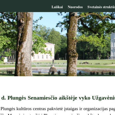
Laiškai
Nuorodos
Svetainės struktū
 d. Plungės Senamiesčio aikštėje vyko Užgavėnių
 Plungės kultūros centras pakvietė įstaigas ir organizacijas p