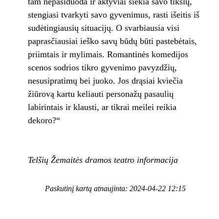
tam nepasiduoda ir aktyviai siekia savo tikslų,
stengiasi tvarkyti savo gyvenimus, rasti išeitis iš
sudėtingiausių situacijų. O svarbiausia visi
paprasčiausiai ieško savų būdų būti pastebėtais,
priimtais ir mylimais. Romantinės komedijos
scenos sodrios tikro gyvenimo pavyzdžių,
nesusipratimų bei juoko. Jos drąsiai kviečia
žiūrovą kartu keliauti personažų pasaulių
labirintais ir klausti, ar tikrai meilei reikia
dekoro?“
Telšių Žemaitės dramos teatro informacija
Paskutinį kartą atnaujinta: 2024-04-22 12:15