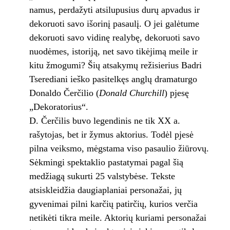
namus, perdažyti atsilupusius durų apvadus ir
dekoruoti savo išorinį pasaulį. O jei galėtume
dekoruoti savo vidinę realybę, dekoruoti savo
nuodėmes, istoriją, net savo tikėjimą meile ir
kitu žmogumi? Šių atsakymų režisierius Badri
Tserediani ieško pasitelkęs anglų dramaturgo
Donaldo Čerčilio (
Donald Churchill
) pjesę
„Dekoratorius“.
D. Čerčilis buvo legendinis ne tik XX a.
rašytojas, bet ir žymus aktorius. Todėl pjesė
pilna veiksmo, mėgstama viso pasaulio žiūrovų.
Sėkmingi spektaklio pastatymai pagal šią
medžiagą sukurti 25 valstybėse. Tekste
atsiskleidžia daugiaplaniai personažai, jų
gyvenimai pilni karčių patirčių, kurios verčia
netikėti tikra meile. Aktorių kuriami personažai