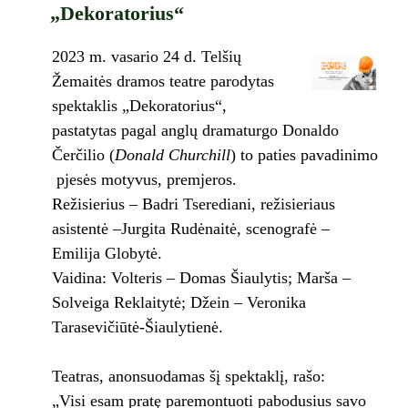
„Dekoratorius“
2023 m. vasario 24 d. Telšių
Žemaitės dramos teatre parodytas
spektaklis „Dekoratorius“,
pastatytas pagal anglų dramaturgo Donaldo
Čerčilio (
Donald Churchill
) to paties pavadinimo
pjesės motyvus, premjeros.
Režisierius – Badri Tserediani, režisieriaus
asistentė –Jurgita Rudėnaitė, scenografė –
Emilija Globytė.
Vaidina: Volteris – Domas Šiaulytis; Marša –
Solveiga Reklaitytė; Džein – Veronika
Tarasevičiūtė-Šiaulytienė.
Teatras, anonsuodamas šį spektaklį, rašo:
„Visi esam pratę paremontuoti pabodusius savo