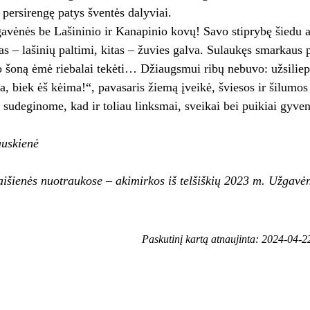
 persirengę patys šventės dalyviai.
vėnės be Lašininio ir Kanapinio kovų! Savo stiprybę šiedu a
as – lašinių paltimi, kitas – žuvies galva. Sulaukęs smarkaus
o šoną ėmė riebalai tekėti… Džiaugsmui ribų nebuvo: užsilie
, biek ėš kėima!“, pavasaris žiemą įveikė, šviesos ir šilumos į
sudeginome, kad ir toliau linksmai, sveikai bei puikiai gyve
uskienė
išienės nuotraukose – akimirkos iš telšiškių 2023 m. Užgavė
Paskutinį kartą atnaujinta: 2024-04-2