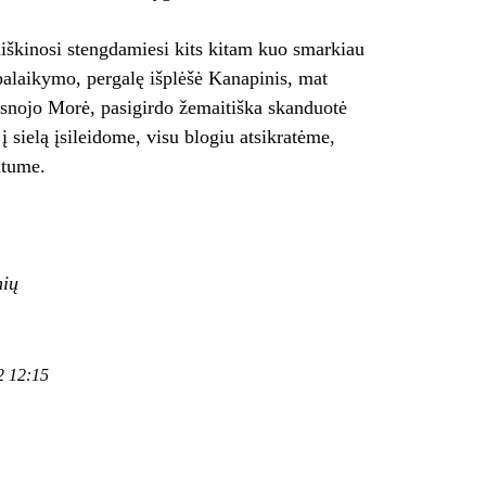
iškinosi stengdamiesi kits kitam kuo smarkiau
 palaikymo, pergalę išplėšė Kanapinis, mat
psnojo Morė, pasigirdo žemaitiška skanduotė
 sielą įsileidome, visu blogiu atsikratėme,
ntume.
nių
2 12:15