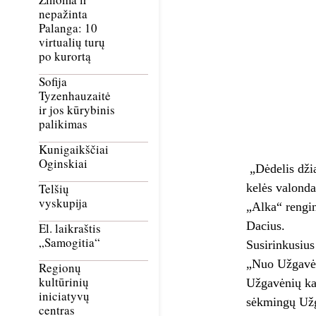
nepažinta
Palanga: 10
virtualių turų
po kurortą
Sofija
Tyzenhauzaitė
ir jos kūrybinis
palikimas
Kunigaikščiai
Oginskiai
„Dėdelis dži
kelės valonda
Telšių
vyskupija
„Alka“ rengin
Dacius.
El. laikraštis
„Samogitia“
Susirinkusius
„Nuo Užgavėni
Regionų
kultūrinių
Užgavėnių ka
iniciatyvų
sėkmingų Užga
centras