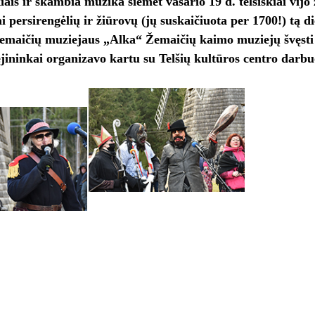
iais ir skambia muzika šiemet vasario 19 d. telšiškiai vijo
i persirengėlių ir žiūrovų (jų suskaičiuota per 1700!) tą d
Žemaičių muziejaus „Alka“ Žemaičių kaimo muziejų švęsti
jininkai organizavo kartu su Telšių kultūros centro darbu