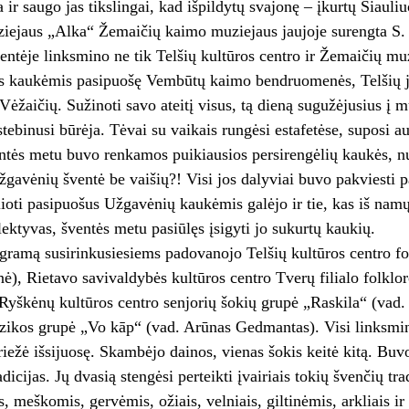
 ir saugo jas tikslingai, kad išpildytų svajonę – įkurtų Šiau
iejaus „Alka“ Žemaičių kaimo muziejaus jaujoje surengta S. 
ntėje linksmino ne tik Telšių kultūros centro ir Žemaičių muzi
s kaukėmis pasipuošę Vembūtų kaimo bendruomenės, Telšių j
Vėžaičių. Sužinoti savo ateitį visus, tą dieną sugužėjusius į 
tebinusi būrėja. Tėvai su vaikais rungėsi estafetėse, suposi auk
ntės metu buvo renkamos puikiausios persirengėlių kaukės, nu
gavėnių šventė be vaišių?! Visi jos dalyviai buvo pakviesti pa
lioti pasipuošus Užgavėnių kaukėmis galėjo ir tie, kas iš nam
ektyvas, šventės metu pasiūlęs įsigyti jo sukurtų kaukių.
ramą susirinkusiesiems padovanojo Telšių kultūros centro fo
), Rietavo savivaldybės kultūros centro Tverų filialo folkl
yškėnų kultūros centro senjorių šokių grupė „Raskila“ (vad. V
zikos grupė „Vo kāp“ (vad. Arūnas Gedmantas). Visi linksmino
iežė išsijuosę. Skambėjo dainos, vienas šokis keitė kitą. Buv
icijas. Jų dvasią stengėsi perteikti įvairiais tokių švenčių tra
, meškomis, gervėmis, ožiais, velniais, giltinėmis, arkliais ir 