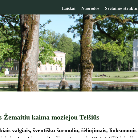
Laiškai
Nuorodos
Svetainės struktū
 Žemaitiu kaima moziejou Telšiūs
ebiais valgiais, šventišku šurmuliu, šėliojimais, linksmomis