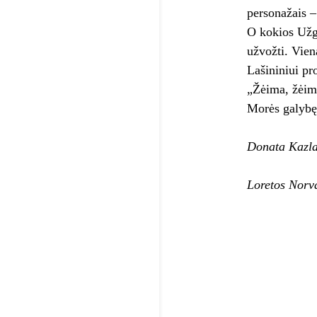
personažais –
O kokios Užga
užvožti. Vien
Lašininiui pr
„Žėima, žėima
Morės galybę 
Donata Kazla
Loretos Norva