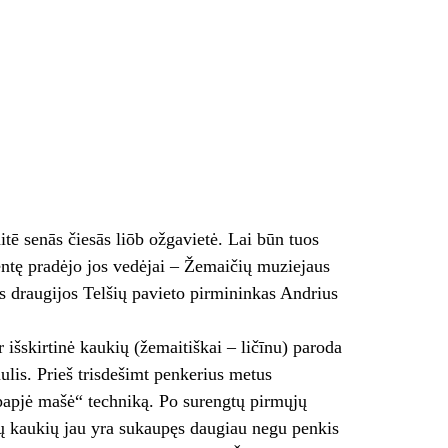
ē senās čiesās liōb ožgavietė. Lai būn tuos
entę pradėjo jos vedėjai – Žemaičių muziejaus
s draugijos Telšių pavieto pirmininkas Andrius
r išskirtinė kaukių (žemaitiškai – ličīnu) paroda
lis. Prieš trisdešimt penkerius metus
papjė mašė“ techniką. Po surengtų pirmųjų
tų kaukių jau yra sukaupęs daugiau negu penkis