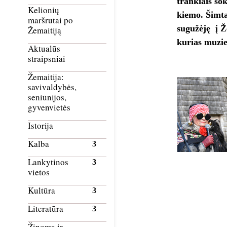
trankiais šok
Kelionių
kiemo. Šimta
maršrutai po
sugužėję į 
Žemaitiją
kurias muzie
Aktualūs
straipsniai
Žemaitija:
savivaldybės,
seniūnijos,
gyvenvietės
Istorija
Kalba
Lankytinos
vietos
Kultūra
Literatūra
Žinoma ir