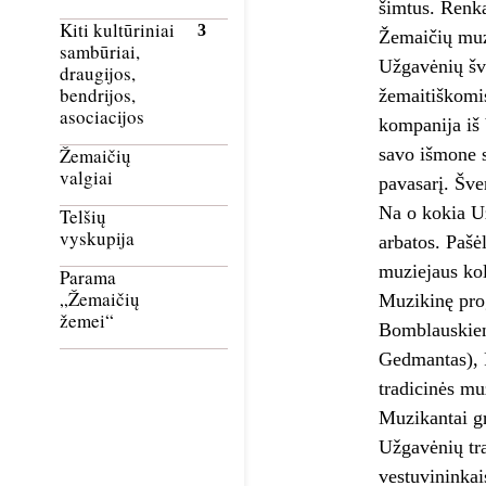
šimtus. Renka
Kiti kultūriniai
Žemaičių muz
sambūriai,
Užgavėnių šve
draugijos,
bendrijos,
žemaitiškomi
asociacijos
kompanija iš 
savo išmone s
Žemaičių
valgiai
pavasarį. Šve
Na o kokia Už
Telšių
vyskupija
arbatos. Pašė
muziejaus kol
Parama
„Žemaičių
Muzikinę prog
žemei“
Bomblauskienė
Gedmantas), R
tradicinės mu
Muzikantai gr
Užgavėnių trad
vestuvininkais