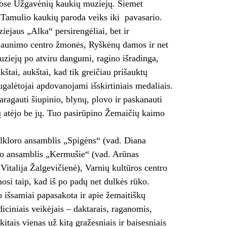
liuose Užgavėnių kaukių muziejų. Šiemet
Tamulio kaukių paroda veiks iki pavasario.
ejaus „Alka“ persirengėliai, bet ir
aunimo centro žmonės, Ryškėnų damos ir net
muziejų po atviru dangumi, ragino išradinga,
štai, aukštai, kad tik greičiau prišauktų
galėtojai apdovanojami išskirtiniais medaliais.
ragauti šiupinio, blynų, plovo ir paskanauti
ų atėjo be jų. Tuo pasirūpino Žemaičių kaimo
lkloro ansamblis „Spigėns“ (vad. Diana
oro ansamblis „Kermušie“ (vad. Arūnas
italija Žalgevičienė), Varnių kultūros centro
si taip, kad iš po padų net dulkės rūko.
o išsamiai papasakota ir apie žemaitiškų
diciniais veikėjais – daktarais, raganomis,
kitais vienas už kitą gražesniais ir baisesniais