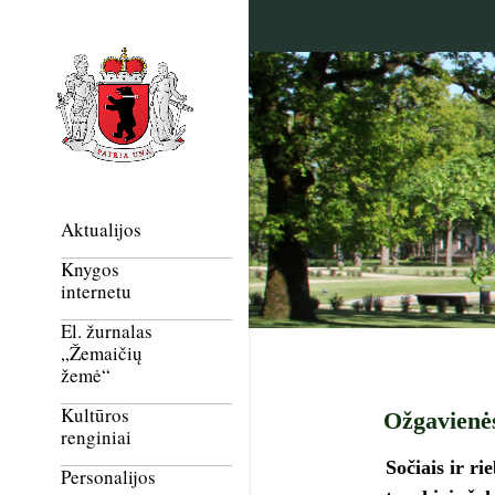
Aktualijos
Knygos
internetu
El. žurnalas
„Žemaičių
žemė“
Kultūros
Ožgavienės
renginiai
Sočiais ir ri
Personalijos