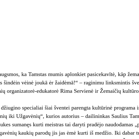
augsmos, ka Tamstas mumis aplonkiet pasicekavītė, kāp žemait
s šindėin vėinė joukā ėr žaidėmā!“ – raginimu linksmintis šv
ių organizatorė-edukatorė Rima Servienė ir Žemaičių kultūro
 džiugino specialiai šiai šventei parengta kultūrinė programa i
ų iki Užgavėnių“, kurios autorius – dailininkas Saulius Tamu
ukes sumanęs kurti meistras tai daryti pradėjo naudodamas „
vėnių kaukių parodų jis jas ėmė kurti iš medžio. Iki dabar 