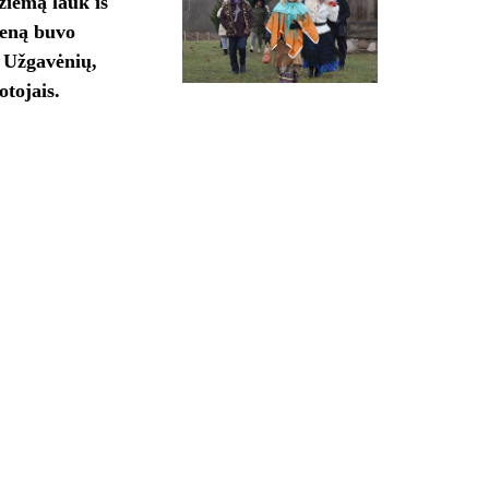
 žiemą lauk iš
ieną buvo
 Užgavėnių,
otojais.