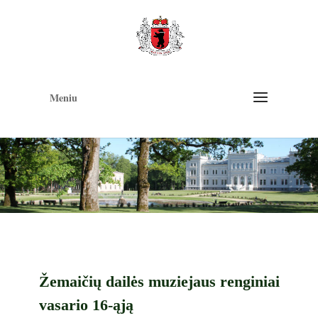
Op
too
Meniu
Žemaičių dailės muziejaus renginiai
vasario 16-ąją