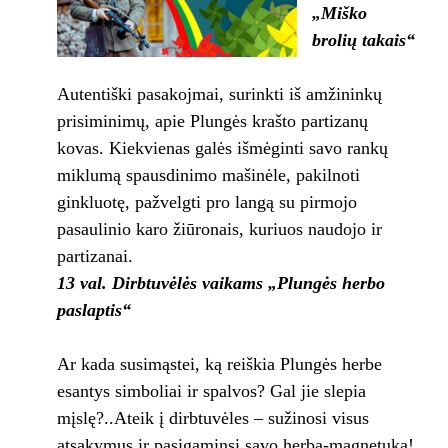
„Miško
brolių takais“
Autentiški pasakojmai, surinkti iš amžininkų
prisiminimų, apie Plungės krašto partizanų
kovas. Kiekvienas galės išmėginti savo rankų
miklumą spausdinimo mašinėle, pakilnoti
ginkluotę, pažvelgti pro langą su pirmojo
pasaulinio karo žiūronais, kuriuos naudojo ir
partizanai.
13 val. Dirbtuvėlės vaikams „Plungės herbo
paslaptis“
Ar kada susimąstei, ką reiškia Plungės herbe
esantys simboliai ir spalvos? Gal jie slepia
mįslę?..Ateik į dirbtuvėles – sužinosi visus
atsakymus ir pasigaminsi savo herbą-magnetuką!