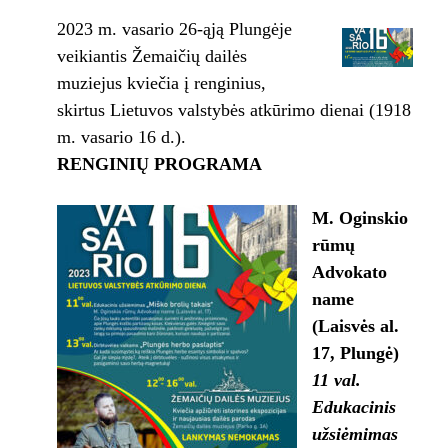
2023 m. vasario 26-ąją Plungėje
veikiantis Žemaičių dailės
muziejus kviečia į renginius,
skirtus Lietuvos valstybės atkūrimo dienai (1918
m. vasario 16 d.).
RENGINIŲ PROGRAMA
M. Oginskio
rūmų
Advokato
name
(Laisvės al.
17, Plungė)
11 val.
Edukacinis
užsiėmimas