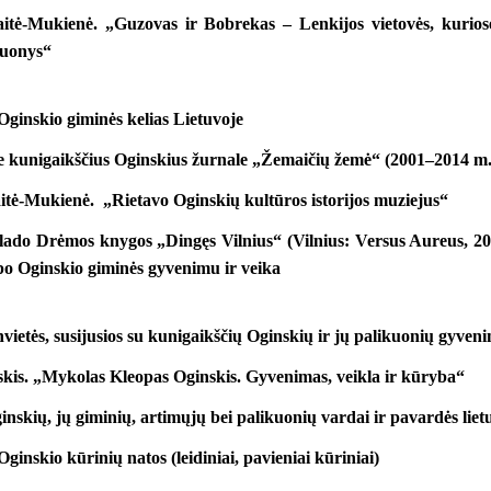
tė-Mukienė. „Guzovas ir Bobrekas – Lenkijos vietovės, kurios
ikuonys“
ginskio giminės kelias Lietuvoje
ie kunigaikščius Oginskius žurnale „Žemaičių žemė“ (2001–2014 m.
ė-Mukienė. „Rietavo Oginskių kultūros istorijos muziejus“
ado Drėmos knygos „Dingęs Vilnius“ (Vilnius: Versus Aureus, 2013
o Oginskio giminės gyvenimu ir veika
vietės, susijusios su kunigaikščių Oginskių ir jų palikuonių gyven
kis. „Mykolas Kleopas Oginskis. Gyvenimas, veikla ir kūryba“
nskių, jų giminių, artimųjų bei palikuonių vardai ir pavardės liet
inskio kūrinių natos (leidiniai, pavieniai kūriniai)