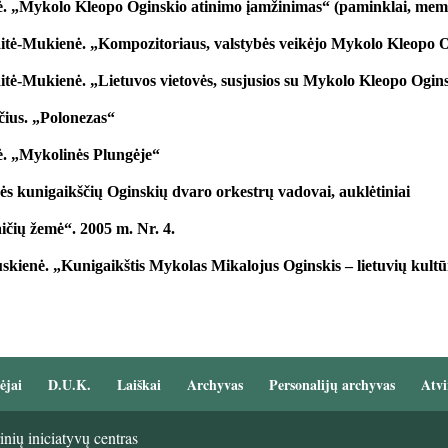
 „Mykolo Kleopo Oginskio atinimo įamžinimas“ (paminklai, memor
ė-Mukienė. „Kompozitoriaus, valstybės veikėjo Mykolo Kleopo Og
ė-Mukienė. „Lietuvos vietovės, susjusios su Mykolo Kleopo Ogins
čius. „Polonezas“
. „Mykolinės Plungėje“
ės kunigaikščių Oginskių dvaro orkestrų vadovai, auklėtiniai
čių žemė“. 2005 m. Nr. 4.
kienė. „Kunigaikštis Mykolas Mikalojus Oginskis – lietuvių kultū
ėjai
D.U.K.
Laiškai
Archyvas
Personalijų archyvas
Atvi
nių iniciatyvų centras