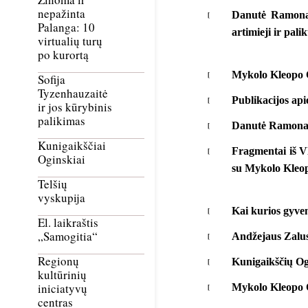
nepažinta
Danutė Ramonai
Palanga: 10
artimieji ir pal
virtualių turų
po kurortą
Mykolo Kleopo O
Sofija
Tyzenhauzaitė
Publikacijos ap
ir jos kūrybinis
palikimas
Danutė Ramonait
Kunigaikščiai
Fragmentai iš Vl
Oginskiai
su Mykolo Kleop
Telšių
vyskupija
Kai kurios gyven
El. laikraštis
„Samogitia“
Andžejaus Zalus
Regionų
Kunigaikščių Ogi
kultūrinių
iniciatyvų
Mykolo Kleopo Og
centras