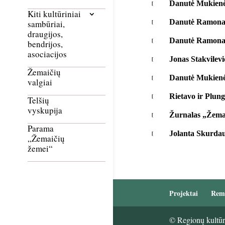
Danutė Mukienė.
Kiti kultūriniai
Danutė Ramonait
sambūriai,
draugijos,
Danutė Ramonait
bendrijos,
asociacijos
Jonas Stakvilevi
Žemaičių
Danutė Mukienė
valgiai
Rietavo ir Plung
Telšių
vyskupija
Žurnalas „Žemai
Parama
Jolanta Skurdaus
„Žemaičių
žemei“
Projektai
Rem
© Regionų kultūri