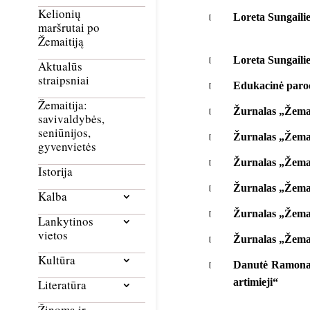
Kelionių
Loreta Sungaili
maršrutai po
Žemaitiją
Loreta Sungailie
Aktualūs
straipsniai
Edukacinė paro
Žemaitija:
Žurnalas „Žemai
savivaldybės,
seniūnijos,
Žurnalas „Žemai
gyvenvietės
Žurnalas „Žemai
Istorija
Žurnalas „Žemai
Kalba
Žurnalas „Žemai
Lankytinos
vietos
Žurnalas „Žemai
Kultūra
Danutė Ramonait
artimieji“
Literatūra
Žinoma ir