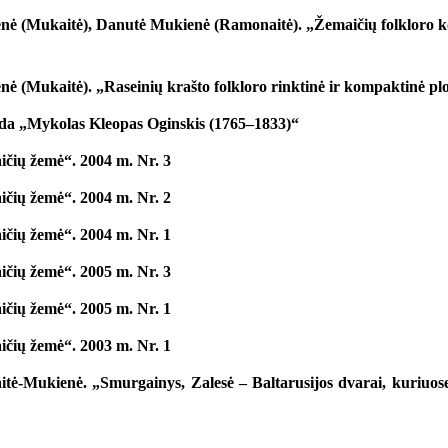
enė (Mukaitė), Danutė Mukienė (Ramonaitė). „Žemaičių folkloro kol
nė (Mukaitė). „Raseinių krašto folkloro rinktinė ir kompaktinė plo
da „Mykolas Kleopas Oginskis (1765–1833)“
čių žemė“. 2004 m. Nr. 3
čių žemė“. 2004 m. Nr. 2
čių žemė“. 2004 m. Nr. 1
čių žemė“. 2005 m. Nr. 3
čių žemė“. 2005 m. Nr. 1
čių žemė“. 2003 m. Nr. 1
ė-Mukienė. „Smurgainys, Zalesė – Baltarusijos dvarai, kuriuose