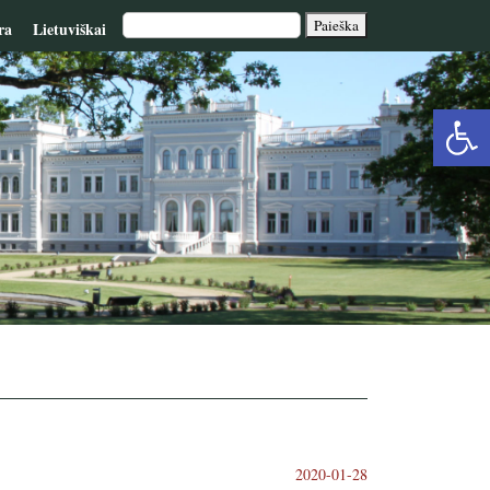
ra
Lietuviškai
Op
too
2020-01-28