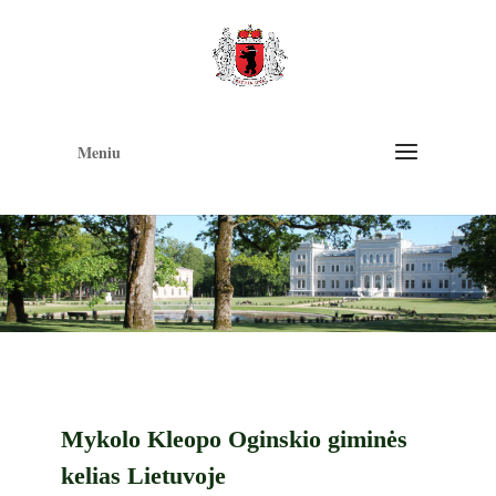
Op
too
Meniu
Mykolo Kleopo Oginskio giminės
kelias Lietuvoje