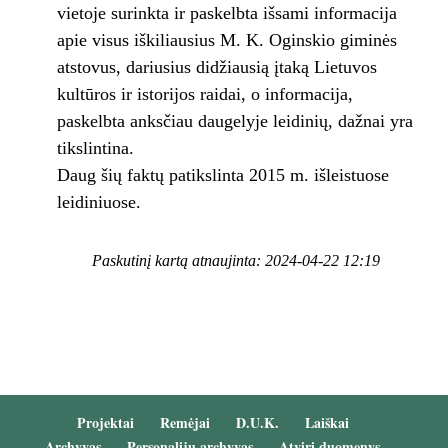
vietoje surinkta ir paskelbta išsami informacija
apie visus iškiliausius M. K. Oginskio giminės
atstovus, dariusius didžiausią įtaką Lietuvos
kultūros ir istorijos raidai, o informacija,
paskelbta anksčiau daugelyje leidinių, dažnai yra
tikslintina.
Daug šių faktų patikslinta 2015 m. išleistuose
leidiniuose.
Paskutinį kartą atnaujinta: 2024-04-22 12:19
Projektai
Remėjai
D.U.K.
Laiškai
Archyvas
Personalijų archyvas
Atviri duomenys