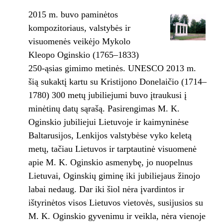
2015 m. buvo paminėtos
kompozitoriaus, valstybės ir
visuomenės veikėjo Mykolo
Kleopo Oginskio (1765–1833)
250-ąsias gimimo metinės. UNESCO 2013 m.
šią sukaktį kartu su Kristijono Donelaičio (1714–
1780) 300 metų jubiliejumi buvo įtraukusi į
minėtinų datų sąrašą. Pasirengimas M. K.
Oginskio jubiliejui Lietuvoje ir kaimyninėse
Baltarusijos, Lenkijos valstybėse vyko keletą
metų, tačiau Lietuvos ir tarptautinė visuomenė
apie M. K. Oginskio asmenybę, jo nuopelnus
Lietuvai, Oginskių giminę iki jubiliejaus žinojo
labai nedaug. Dar iki šiol nėra įvardintos ir
ištyrinėtos visos Lietuvos vietovės, susijusios su
M. K. Oginskio gyvenimu ir veikla, nėra vienoje