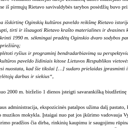
me iš pirmųjų Rietavo savivaldybės tarybos posėdžių buvo pr
 išskirtinę Oginskių kultūros paveldo reikšmę Rietavo istorija
ti, tirti ir išsaugoti Rietavo krašto materialines ir dvasines 
ikrinti 1990 m. sėkmingai pradėtų Oginskio dvaro sodybos pa
 priežiūrą;
ėtoti ryšius ir programinį bendradarbiavimą su perspektyviai
kultūros paveldo židiniais kitose Lietuvos Respublikos vietovė
 nuostata, kad šie tikslai […] sudaro prielaidas įprasminti ir
elėtojų darbus ir siekius“,
uo 2000 m. birželio 1 dienos įsteigti savarankišką biudžetinę 
us administracija, ekspozicinės patalpos užima dalį pastato
o muzikos mokykla. Įstaigai nuo pat jos įkūrimo vadovauja V
rimo pradžios čia dirba, rinkinių kaupimu ir saugojimu rūpina