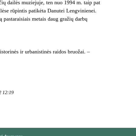
čių dailės muziejuje, ten nuo 1994 m. taip pat
alėse rūpintis patikėta Danutei Lengvinienei.
 pastaraisiais metais daug gražių darbų
storinės ir urbanistinės raidos bruožai. –
2 12:19