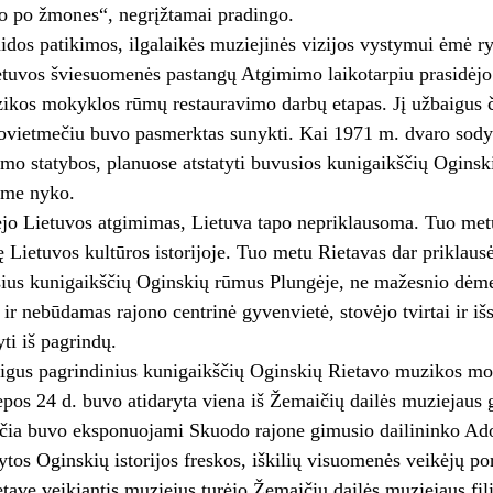
jo po žmones“, negrįžtamai pradingo.
aidos patikimos, ilgalaikės muziejinės vizijos vystymui ėmė r
etuvos šviesuomenės pastangų Atgimimo laikotarpiu prasidėjo
kos mokyklos rūmų restauravimo darbų etapas. Jį užbaigus či
sovietmečiu buvo pasmerktas sunykti. Kai 1971 m. dvaro sodyb
umo statybos, planuose atstatyti buvusios kunigaikščių Ogin
ime nyko.
o Lietuvos atgimimas, Lietuva tapo nepriklausoma. Tuo metu 
 Lietuvos kultūros istorijoje. Tuo metu Rietavas dar priklau
sius kunigaikščių Oginskių rūmus Plungėje, ne mažesnio dėme
 ir nebūdamas rajono centrinė gyvenvietė, stovėjo tvirtai ir i
ti iš pagrindų.
igus pagrindinius kunigaikščių Oginskių Rietavo muzikos mok
iepos 24 d. buvo atidaryta viena iš Žemaičių dailės muziejaus 
k čia buvo eksponuojami Skuodo rajone gimusio dailininko Ad
ytos Oginskių istorijos freskos, iškilių visuomenės veikėjų por
etave veikiantis muziejus turėjo Žemaičių dailės muziejaus fil