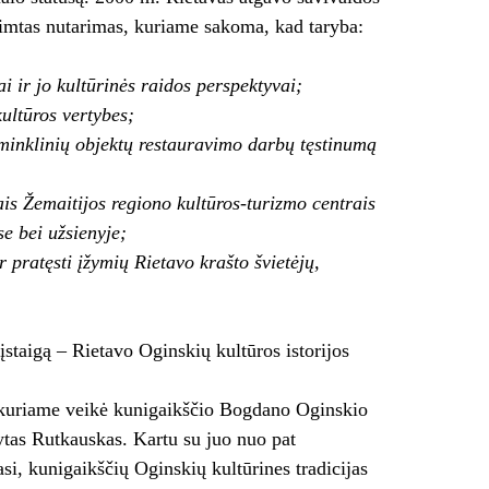
iimtas nutarimas, kuriame sakoma, kad taryba:
i ir jo kultūrinės raidos perspektyvai;
kultūros vertybes;
minklinių objektų restauravimo darbų tęstinumą
s Žemaitijos regiono kultūros-turizmo centrais
se bei užsienyje;
 pratęsti įžymių Rietavo krašto švietėjų,
įstaigą – Rietavo Oginskių kultūros istorijos
, kuriame veikė kunigaikščio Bogdano Oginskio
ytas Rutkauskas. Kartu su juo nuo pat
si, kunigaikščių Oginskių kultūrines tradicijas