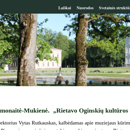
Laiškai
Nuorodos
Svetainės struktū
onaitė-Mukienė. „Rietavo Oginskių kultūros i
ektorius Vytas Rutkauskas, kalbėdamas apie muziejaus kūrimos