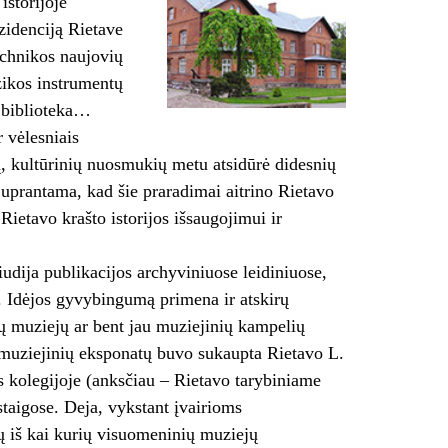
storijoje
zidenciją Rietave
technikos naujovių
zikos instrumentų
o biblioteka…
 vėlesniais
ių, kultūrinių nuosmukių metu atsidūrė didesnių
Suprantama, kad šie praradimai aitrino Rietavo
etavo krašto istorijos išsaugojimui ir
iudija publikacijos archyviniuose leidiniuose,
i. Idėjos gyvybingumą primena ir atskirų
ų muziejų ar bent jau muziejinių kampelių
 muziejinių eksponatų buvo sukaupta Rietavo L.
s kolegijoje (anksčiau – Rietavo tarybiniame
staigose. Deja, vykstant įvairioms
ių iš kai kurių visuomeninių muziejų