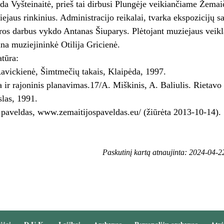
da Vyšteinaitė, prieš tai dirbusi Plungėje veikiančiame Žemai
iejaus rinkinius. Administracijo reikalai, tvarka ekspozicijų s
ros darbus vykdo Antanas Šiuparys. Plėtojant muziejaus veiklą
una muziejininkė Otilija Gricienė.
atūra:
avickienė, Šimtmečių takais, Klaipėda, 1997.
 ir rajoninis planavimas.17/A. Miškinis, A. Baliulis. Rietavo i
slas, 1991.
 paveldas, www.zemaitijospaveldas.eu/‎ (žiūrėta 2013-10-14).
Paskutinį kartą atnaujinta: 2024-04-2