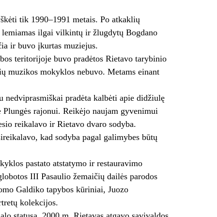
yškėti tik 1990–1991 metais. Po atkaklių
 lemiamas ilgai vilkintų ir žlugdytų Bogdano
a ir buvo įkurtas muziejus.
os teritorijoje buvo pradėtos Rietavo tarybinio
skių muzikos mokyklos nebuvo. Metams einant
nedviprasmiškai pradėta kalbėti apie didžiulę
sė Plungės rajonui. Reikėjo naujam gyvenimui
sio reikalavo ir Rietavo dvaro sodyba.
šsireikalavo, kad sodyba pagal galimybes būtų
yklos pastato atstatymo ir restauravimo
globotos III Pasaulio žemaičių dailės parodos
omo Galdiko tapybos kūriniai, Juozo
tretų kolekcijos.
ialo statusą. 2000 m. Rietavas atgavo savivaldos