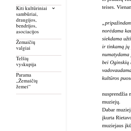
teises. Viena
Kiti kultūriniai
sambūriai,
draugijos,
„pripažindama
bendrijos,
norėdama kaup
asociacijos
siekdama užt
Žemaičių
ir tinkamą jų
valgiai
numatydama pl
Telšių
bei Oginskių 
vyskupija
vadovaudamasi
Parama
kultūros puos
„Žemaičių
žemei“
nusprendžia n
muziejų.
Dabar muzieja
įkurta Rietav
muziejaus įkū