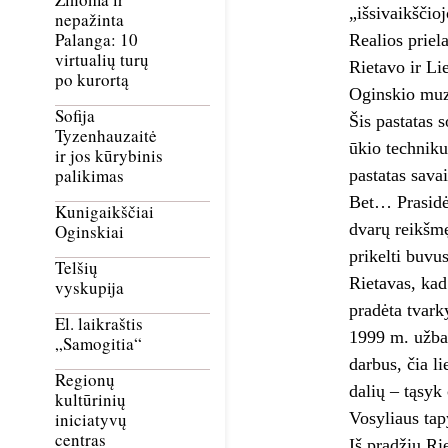
„išsivaikščio
nepažinta
Palanga: 10
Realios priel
virtualių turų
Rietavo ir Li
po kurortą
Oginskio muzi
Sofija
Šis pastatas 
Tyzenhauzaitė
ūkio technik
ir jos kūrybinis
palikimas
pastatas sava
Bet… Prasidėj
Kunigaikščiai
dvarų reikšmę
Oginskiai
prikelti buvu
Telšių
Rietavas, kad
vyskupija
pradėta tvarky
El. laikraštis
1999 m. užba
„Samogitia“
darbus, čia l
Regionų
dalių – tąsy
kultūrinių
Vosyliaus tap
iniciatyvų
centras
Iš pradžių Ri