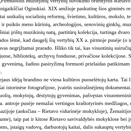
Pirmuosius muziejinių vertybių suvokimo orientyrus Rietavo i
igaikščiai Oginskiai. XIX amžiuje paskutinę šios giminės re
ktai unikalių socialinių reformų, švietimo, kultūros, mokslo, 
t ir puikūs meno kūrinių, archeologijos, senovinių ginklų, mu
ošniai įrištų muzikinių natų, partitūrų kolekcija, turtinga dvar
ndos lėmė, kad daugelį šių vertybių XX a. pirmoje pusėje (o ir
avas negrįžtamai prarado. Išliko tik tai, kas visuotinių suiruč
uose, bibliotekų, archyvų fonduose, privačiose kolekcijose. 
gyvenimą, žadino pasiryžimą formuoti prielaidas patikimam Ri
.
jaus idėją brandino ne viena kultūros puoselėtojų karta. Tai l
šai istorinėse fotografijose, įvairūs susirašinėjimų dokumenta
uolių, mokytojų, dėstytojų gyvenimas, pašvęstas visuomenini
. antroje pusėje nemažai vertingos kraštotyrinės medžiagos,
azijoje (anksčiau – Rietavo vidurinėje mokykloje), Žemaitijo
ume), taip pat ir kitose Rietavo savivaldybės mokyklose bei į
oms, įstaigų vadovų, darbuotojų kaitai, dalis sukauptų vertyb