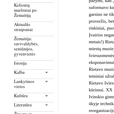
pažymi, kad „
Kelionių
suformavo kun
maršrutai po
garsino ne ti
Žemaitiją
proveržis, be
Aktualūs
rinkiniai, pu
straipsniai
Įvairios nega
Žemaitija:
metais!) Riet
savivaldybės,
seniūnijos,
miestų muziej
gyvenvietės
šviesuomenės 
eksponavimui
Istorija
Rietavo muzie
Kalba
teminiai užra
Lankytinos
Rietavo švies
vietos
kūrimui. XX a
Kultūra
Ivinskio gimn
ūkyje technik
Literatūra
reorganizacij
Žinoma ir