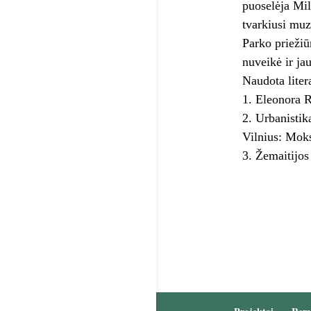
puoselėja Mil
tvarkiusi muz
Parko priežiū
nuveikė ir ja
Naudota liter
Eleonora R
Urbanistika
Vilnius: Mok
Žemaitijos