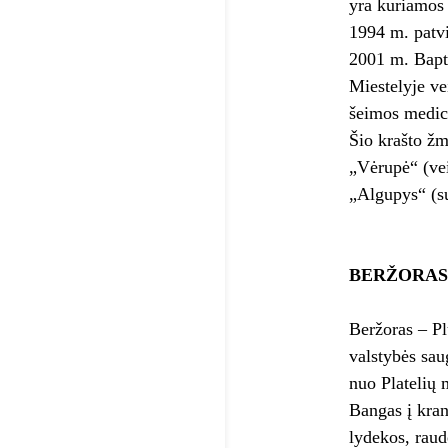
yra kuriamos 
1994 m. patvi
2001 m. Bapt
Miestelyje ve
šeimos medici
Šio krašto žm
„Vėrupė“ (vei
„Algupys“ (s
BERŽORAS
Beržoras – Pl
valstybės sau
nuo Platelių 
Bangas į kran
lydekos, raud