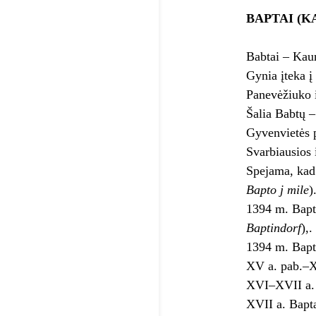
BAPTAI (K
Babtai – Kaun
Gynia įteka į
Panevėžiuko 
Šalia Babtų –
Gyvenvietės 
Svarbiausios i
Spejama, kad
Bapto j mile
)
1394 m. Bapta
Baptindorf
),.
1394 m. Baptų
XV a. pab.–XV
XVI–XVII a. B
XVII a. Bapta