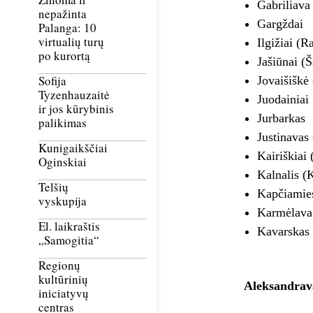
Gabriliava 
nepažinta
Gargždai
Palanga: 10
virtualių turų
Ilgižiai (Ra
po kurortą
Jašiūnai (Š
Sofija
Jovaišiškė 
Tyzenhauzaitė
Juodainiai
ir jos kūrybinis
Jurbarkas
palikimas
Justinavas
Kunigaikščiai
Kairiškiai
Oginskiai
Kalnalis (K
Telšių
Kapčiamies
vyskupija
Karmėlava
El. laikraštis
Kavarskas
„Samogitia“
Regionų
kultūrinių
Aleksandrav
iniciatyvų
centras