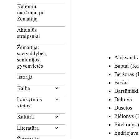
Kelionių
maršrutai po
Žemaitiją
Aktualūs
straipsniai
Žemaitija:
savivaldybės,
Aleksandr
seniūnijos,
gyvenvietės
Baptai (Ka
Beržoras (
Istorija
Biržai
Kalba
Darsūniški
Lankytinos
Deltuva
vietos
Dusetos
Eičionys (
Kultūra
Eitekonys (
Literatūra
Endriejava
Žinoma ir