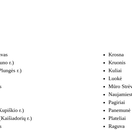
avas
Krosna
uno r.)
Kruonis
Plungės r.)
Kuliai
Luokė
s
Mūro Strėv
Naujamiest
Pagiriai
Kupiškio r.)
Panemunė
Kaišiadorių r.)
Plateliai
s
Raguva