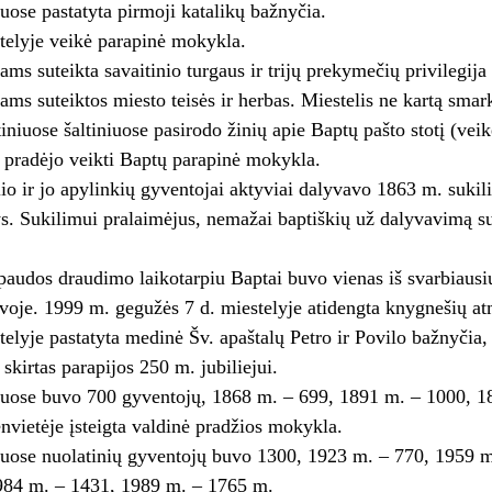
ose pastatyta pirmoji katalikų bažnyčia.
telyje veikė parapinė mokykla.
ms suteikta savaitinio turgaus ir trijų prekymečių privilegija
ms suteiktos miesto teisės ir herbas. Miestelis ne kartą smar
iniuose šaltiniuose pasirodo žinių apie Baptų pašto stotį (veik
. pradėjo veikti Baptų parapinė mokykla.
io ir jo apylinkių gyventojai aktyviai dalyvavo 1863 m. suki
ys. Sukilimui pralaimėjus, nemažai baptiškių už dalyvavimą su
paudos draudimo laikotarpiu Baptai buvo vienas iš svarbiaus
voje. 1999 m. gegužės 7 d. miestelyje atidengta knygnešių a
lyje pastatyta medinė Šv. apaštalų Petro ir Povilo bažnyčia, ku
 skirtas parapijos 250 m. jubiliejui.
uose buvo 700 gyventojų, 1868 m. – 699, 1891 m. – 1000, 1
vietėje įsteigta valdinė pradžios mokykla.
uose nuolatinių gyventojų buvo 1300, 1923 m. – 770, 1959 m
984 m. – 1431, 1989 m. – 1765 m.