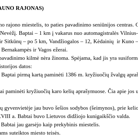
AUNO RAJONAS)
o rajono miestelis, to paties pavadinimo seniūnijos centras.
 Nevėžį. Baptai – 1 km į vakarus nuo automagistralės Vilniu
ir Sitkūnų – po 5 km, Vandžiogalos – 12, Kėdainių ir Kuno –
 Bernakampės ir Vagos ežerai.
pavadinimo kilmė nėra žinoma. Spėjama, kad jis yra susiform
storijos datos:
 Baptai pirmą kartą paminėti 1386 m. kryžiuočių žvalgų ap
.
i paminėti kryžiuočių karo kelių aprašymuose. Čia apie jos 
 gyvenvietėje jau buvo šešios sodybos (šeimynos), prie kelio 
III a. Babtai buvo Lietuvos didžiojo kunigaikščio valda.
abtai jau garsėjo kaip prekybinis miestelis.
ms suteiktos miesto teisės.