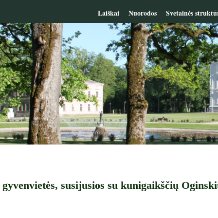
Laiškai
Nuorodos
Svetainės struktū
 gyvenvietės, susijusios su kunigaikščių Oginsk