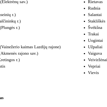
(Elektrėnų sav.)
Rietavas
Rudnia
seinių r.)
Salantai
alčininkų r.)
Stakliškės
(Plungės r.)
Švėkšna
Trakai
Uogintai
 (Vainežerio kaimas Lazdijų rajone)
Užpaliai
 (Akmenės rajono sav.)
Vaiguva
retingos r.)
Veiviržėna
tis
Vepriai
Vievis
as