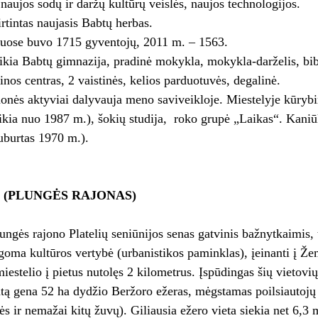
naujos sodų ir daržų kultūrų veislės, naujos technologijos.
rtintas naujasis Babtų herbas.
uose buvo 1715 gyventojų, 2011 m. – 1563.
ikia Babtų gimnazija, pradinė mokykla, mokykla-darželis, bibl
nos centras, 2 vaistinės, kelios parduotuvės, degalinė.
onės aktyviai dalyvauja meno saviveikloje. Miestelyje kūrybin
kia nuo 1987 m.), šokių studija, roko grupė „Laikas“. Kaniūk
uburtas 1970 m.).
 (PLUNGĖS RAJONAS)
ungės rajono Platelių seniūnijos senas gatvinis bažnytkaimis, 
goma kultūros vertybė (urbanistikos paminklas), įeinanti į Žem
miestelio į pietus nutolęs 2 kilometrus. Įspūdingas šių vietovių
tą gena 52 ha dydžio Beržoro ežeras, mėgstamas poilsiautojų ir
ės ir nemažai kitų žuvų). Giliausia ežero vieta siekia net 6,3