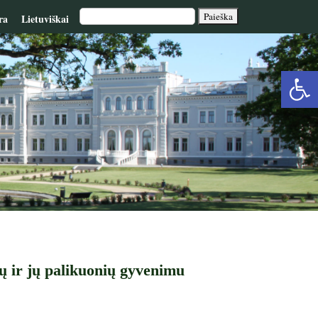
ra
Lietuviškai
Op
too
ių ir jų palikuonių gyvenimu