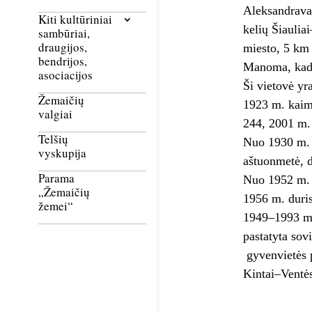
Aleksandravas
Kiti kultūriniai
kelių Šiaulia
sambūriai,
draugijos,
miesto, 5 km
bendrijos,
Manoma, kad 
asociacijos
Ši vietovė yr
Žemaičių
1923 m. kaim
valgiai
244, 2001 m.
Telšių
Nuo 1930 m. 
vyskupija
aštuonmetė, 
Parama
Nuo 1952 m. 
„Žemaičių
1956 m. duris
žemei“
1949–1993 m. 
pastatyta sov
gyvenvietės p
Kintai–Ventė