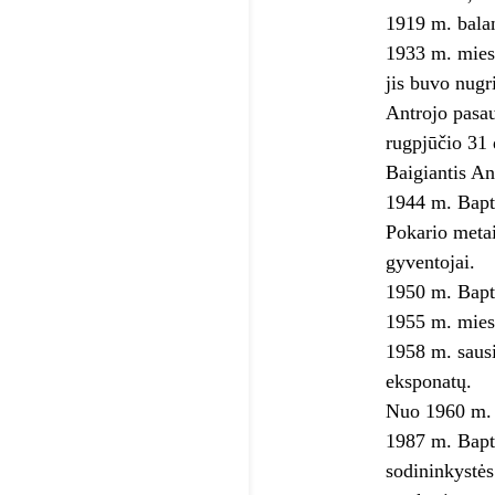
1919 m. bala
1933 m. miest
jis buvo nugr
Antrojo pasau
rugpjūčio 31 
Baigiantis An
1944 m. Baptu
Pokario metai
gyventojai.
1950 m. Bapta
1955 m. miest
1958 m. sausi
eksponatų.
Nuo 1960 m. B
1987 m. Baptu
sodininkystės 