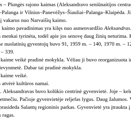
 – Plungės rajono kaimas (Aleksandravo seniūnaitijos centras)
i–Palanga ir Vilnius–Panevėžys–Šiauliai–Palanga–Klaipėda. Ji
 į vakarus nuo Narvaišių kaimo.
kaimo pavadinimas yra kilęs nuo asmenvardžio
Aleksandras
a menkai tyrinėta, todėl apie jos senovę daug žinių neturima. 
e nuolatinių gyventojų buvo 91, 1959 m. – 140, 1970 m. – 1
 – 339.
kaime veikė pradinė mokykla. Vėliau ji buvo reorganizuota i
devynmetė. Dabar tai pradinė mokykla.
kaime veikė.
 atvėrė kultūros namai.
Aleksandravas buvo kolūkio centrinė gyvenvietė. Joje – kel
ietmečiu. Pačioje gyvenvietėje reljefas lygus. Daug žalumos. 
rasideda Salantų regioninis parkas. Gyvenvietė yra įtraukta
s ragas.