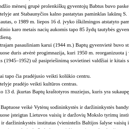
ndžio mėnesį grupė prolenkiškų gyventojų Babtus buvo paske
elyje ant Stabaunyčios kalno pastatytas paminklas lakūnų S. 
iautas, o 1989 m. liepos 16 d. įvyko iškilmingos atstatyto pa
linio karo metais nacių aukomis tapo 85 žydų tautybės gyvent
dieną.
trajam pasauliniam karui (1944 m.) Baptų gyvenvietė buvo sti
ose duris atvėrė progimnazija, kuri 1950 m. reorganizuota į
s (1945–1952) už pasipriešinimą sovietinei valdžiai ir kitais
i tapo čia pradėjusio veikti kolūkio centru.
elyje pradėjo veikti kultūros centras.
o 13 d. įkurtas Baptų kraštotyros muziejus, kuris yra sukaupę
aptuose veikė Vytėnų sodininkystės ir daržininkystės bandy
ose įsteigtas Lietuvos vaisių ir daržovių Mokslo tyrimų insti
ir daržininkystės institutas (vienintelis Baltijos šalyse vaisių