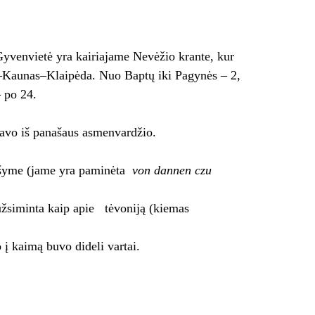
 Gyvenvietė yra kairiajame Nevėžio krante, kur
s–Kaunas–Klaipėda. Nuo Baptų iki Pagynės – 2,
 po 24.
avo iš panašaus asmenvardžio.
rašyme (jame yra paminėta
von dannen czu
užsiminta kaip apie tėvoniją (kiemas
į kaimą buvo dideli vartai.