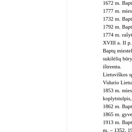
1672 m. Baptu
1777 m. mies
1732 m. Bapta
1792 m. Bapta
1774 m. rašyt
XVIII a. II p
Baptų miestel
sukilėlių būr
ištremta.
Lietuviškos s
Vidurio Lietu
1853 m. mieste
koplytstulpis,
1862 m. Bapt
1865 m. gyven
1913 m. Bapt
m. – 1352, 1