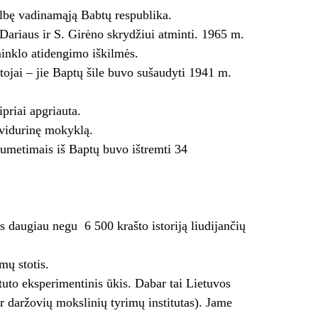
lbę vadinamąją Babtų respublika.
Dariaus ir S. Girėno skrydžiui atminti. 1965 m.
minklo atidengimo iškilmės.
ojai – jie Baptų šile buvo sušaudyti 1941 m.
priai apgriauta.
 vidurinę mokyklą.
 sumetimais iš Baptų buvo ištremti 34
s daugiau negu 6 500 krašto istoriją liudijančių
mų stotis.
tuto eksperimentinis ūkis. Dabar tai Lietuvos
 ir daržovių mokslinių tyrimų institutas). Jame