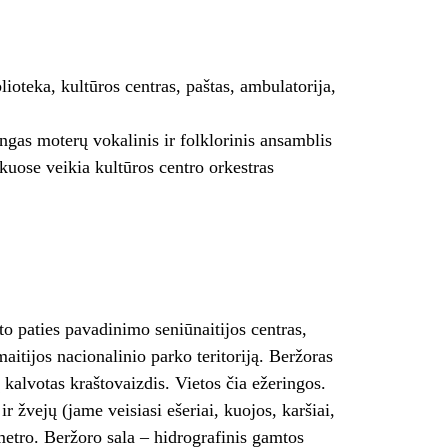
ioteka, kultūros centras, paštas, ambulatorija,
gas moterų vokalinis ir folklorinis ansamblis
uose veikia kultūros centro orkestras
to paties pavadinimo seniūnaitijos centras,
aitijos nacionalinio parko teritoriją. Beržoras
 kalvotas kraštovaizdis. Vietos čia ežeringos.
 žvejų (jame veisiasi ešeriai, kuojos, karšiai,
 metro. Beržoro sala – hidrografinis gamtos