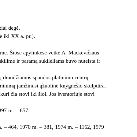
kiai degė.
ė iki XX a. pr.).
lime. Šiose apylinkėse veikė A. Mackevičiaus
kilime ir paramą sukilėliams buvo nuteista ir
ių draudžiamos spaudos platinimo centrų
tminimą įamžinusi ąžuolinė knygnešio skulptūra.
ri čia stovi iki šiol. Jos šventoriuje stovi
897 m. – 657.
. – 464, 1970 m. – 381, 1974 m. – 1162, 1979