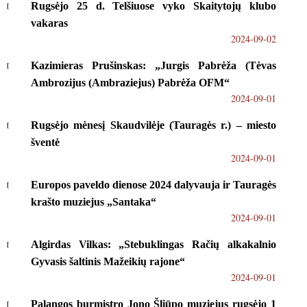
Rugsėjo 25 d. Telšiuose vyko Skaitytojų klubo
vakaras
2024-09-02
Kazimieras Prušinskas: „Jurgis Pabrėža (Tėvas
Ambrozijus (Ambraziejus) Pabrėža OFM“
2024-09-01
Rugsėjo mėnesį Skaudvilėje (Tauragės r.) – miesto
šventė
2024-09-01
Europos paveldo dienose 2024 dalyvauja ir Tauragės
krašto muziejus „Santaka“
2024-09-01
Algirdas Vilkas: „Stebuklingas Račių alkakalnio
Gyvasis šaltinis Mažeikių rajone“
2024-09-01
Palangos burmistro Jono Šliūpo muziejus rugsėjo 1