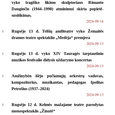
vyko tragiško likimo skulptoriaus Rimanto
Dauginčio (1944–1990) atminimui skirta popietė-
susitikimas.
2024-09-14
Rugsėjo 13 d. Telšių amfiteatre vyko Žemaitės
dramos teatro spektaklio „Medėja“ premjera
2024-09-13
Rugsėjo 13 d. vyko XIV Tauragės tarptautinio
muzikos festivalio didysis uždarymo koncertas
2024-09-13
Amžinybėn išėjo pučiamųjų orkestrų vadovas,
kompozitorius, muzikantas, pedagogas Ipolitas
Petrošius (1937–2024)
2024-09-13
Rugsėjo 12 d. Kelmės mažajame teatre parodytas
monospektaklis „Žinutė“