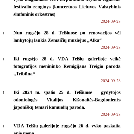
festivalio renginys (koncertuos Lietuvos Valstybinis
simfoninis orkestras)
2024-09-28
Nuo rugsėjo 28 d. Telšiuose po renovacijos vėl
lankytojų laukia Žemaičių muziejus „Alka“
2024-09-28
Iki rugsėjo 28 d. VDA Telšių galerijoje veikė
fotografijos menininko Remigijaus Treigio paroda
„Tribūna“
2024-09-28
Iki 2024 m. spalio 25 d. Telšiuose – gydytojos
odontologės Vitalijos Kišonaitės-Bagdonienės
japoniškų temari kamuolių paroda.
2024-09-28
VDA Telšių galerijoje rugsėjo 26 d. vyko paskaita
apie meną