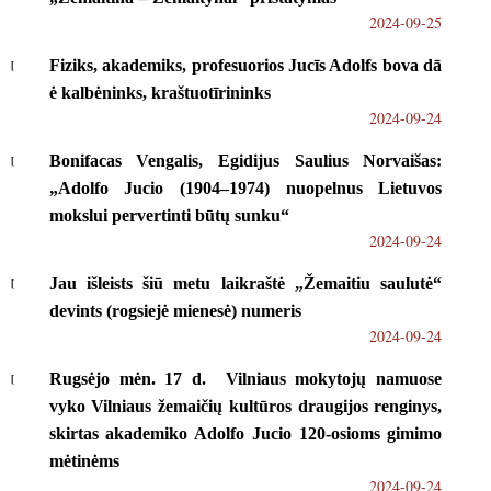
2024-09-25
Fiziks, akademiks, profesuorios Jucīs Adolfs bova dā
ė kalbėninks, kraštuotīrininks
2024-09-24
Bonifacas Vengalis, Egidijus Saulius Norvaišas:
„Adolfo Jucio (1904–1974) nuopelnus Lietuvos
mokslui pervertinti būtų sunku“
2024-09-24
Jau išleists šiū metu laikraštė „Žemaitiu saulutė“
devints (rogsiejė mienesė) numeris
2024-09-24
Rugsėjo mėn. 17 d. Vilniaus mokytojų namuose
vyko Vilniaus žemaičių kultūros draugijos renginys,
skirtas akademiko Adolfo Jucio 120-osioms gimimo
mėtinėms
2024-09-24