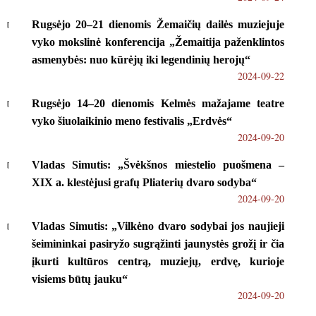
Rugsėjo 20–21 dienomis Žemaičių dailės muziejuje
vyko mokslinė konferencija „Žemaitija paženklintos
asmenybės: nuo kūrėjų iki legendinių herojų“
2024-09-22
Rugsėjo 14–20 dienomis Kelmės mažajame teatre
vyko šiuolaikinio meno festivalis „Erdvės“
2024-09-20
Vladas Simutis: „Švėkšnos miestelio puošmena –
XIX a. klestėjusi grafų Pliaterių dvaro sodyba“
2024-09-20
Vladas Simutis: „Vilkėno dvaro sodybai jos naujieji
šeimininkai pasiryžo sugrąžinti jaunystės grožį ir čia
įkurti kultūros centrą, muziejų, erdvę, kurioje
visiems būtų jauku“
2024-09-20