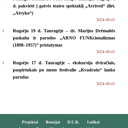
d. pakvietė į gatvės teatro spektaklį „Arrived“ (liet.
„Atvyko“)
2024-09-01
Rugsėjo 19 d. Tauragėje – dr. Marijos Drėmaitės
paskaita ir parodos „ARNO FUNKcionalizmas
(1898–1957)” pristatymas
2024-09-01
Rugsėjo 17 d. Tauragėje – ekskursija dviračiais,
paspirtukais po meno festivalio „Kvadratu“ lauko
parodas
2024-09-01
Projektai
Remėjai
D.U.K.
Laiškai