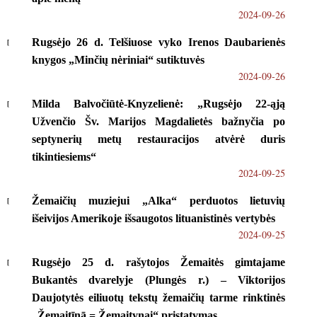
2024-09-26
Rugsėjo 26 d. Telšiuose vyko Irenos Daubarienės
knygos „Minčių nėriniai“ sutiktuvės
2024-09-26
Milda Balvočiūtė-Knyzelienė: „Rugsėjo 22-ąją
Užvenčio Šv. Marijos Magdalietės bažnyčia po
septynerių metų restauracijos atvėrė duris
tikintiesiems“
2024-09-25
Žemaičių muziejui „Alka“ perduotos lietuvių
išeivijos Amerikoje išsaugotos lituanistinės vertybės
2024-09-25
Rugsėjo 25 d. rašytojos Žemaitės gimtajame
Bukantės dvarelyje (Plungės r.) – Viktorijos
Daujotytės eiliuotų tekstų žemaičių tarme rinktinės
„Žemaitīnā = Žemaitynai“ pristatymas