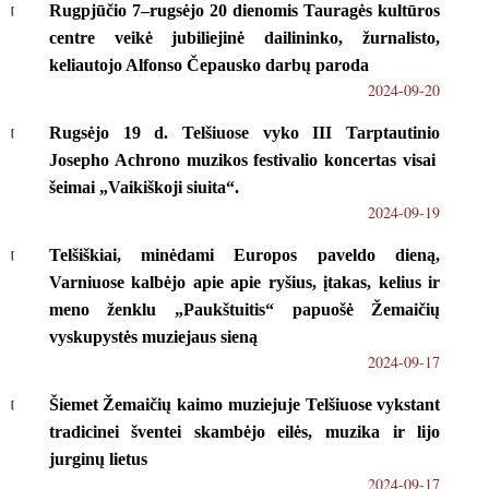
Rugpjūčio 7–rugsėjo 20 dienomis Tauragės kultūros
centre veikė jubiliejinė dailininko, žurnalisto,
keliautojo Alfonso Čepausko darbų paroda
2024-09-20
Rugsėjo 19 d. Telšiuose vyko III Tarptautinio
Josepho Achrono muzikos festivalio koncertas visai
šeimai „Vaikiškoji siuita“.
2024-09-19
Telšiškiai, minėdami Europos paveldo dieną,
Varniuose kalbėjo apie apie ryšius, įtakas, kelius ir
meno ženklu „Paukštuitis“ papuošė Žemaičių
vyskupystės muziejaus sieną
2024-09-17
Šiemet Žemaičių kaimo muziejuje Telšiuose vykstant
tradicinei šventei skambėjo eilės, muzika ir lijo
jurginų lietus
2024-09-17