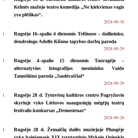
Kelmės mažojo teatro komedija „Ne kiekvienas vagis
yra plėšikas“.
2024-09-30
Rugsėjo 16–spalio 4 dienomis Telšiuose – dailininko,
dendrologo Adolfo Kišono tapybos darbų paroda
2024-09-29
Rugsėjo 4–spalio 15 dienomis Tauragėje –
alternatyvios fotografijos menininko Vaido
Tamošiūno paroda „Saulėraščiai“
2024-09-29
Rugsėjo 28 d. Tytuvėnų kultūros centro Pagryžuvio
skyriuje vyko Lietuvos suaugusiųjų mėgėjų teatrų
festivalis-konkursas „Demostenas“
2024-09-28
Rugsėjo 28 d. Žemaičių dailės muziejuje Plungėje
vyko baigiamasis XIX tarptautinio Mykolo Oginskio