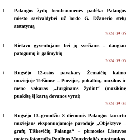
Palangos žydų bendruomenės padėka Palangos
miesto savivaldybei už lordo G. Džanerio stelų
atstatymą
2024-09-05
Rietavo gyventojams bei jų svečiams – daugiau
patogumų ir galimybių
2024-09-05
Rugsėjo 12-osios pavakary Žemaičių kaimo
muziejuje Telšiuose – Poezijos, pokalbių, muzikos ir
meno vakaras „Jurginams žydint“ (muzikinę
puokštę šį kartą dovanos vyrai)
2024-09-04
Rugsėjo 13–gruodžio 8 dienomis Palangos kurorto
muziejaus eksponuojamoje parodoje „Objektyve –
grafų Tiškevičių Palanga“ – pirmosios Lietuvos
moters fotografės Paulinos Mongirdaitės nuotraukos