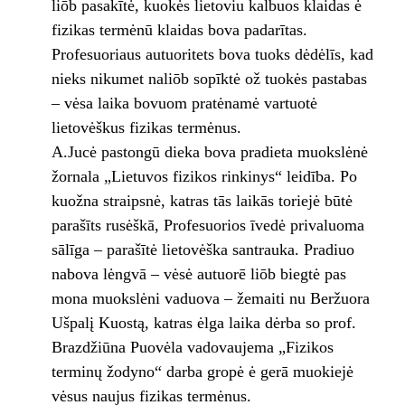
liōb pasakītė, kuokės lietoviu kalbuos klaidas ė
fizikas termėnū klaidas bova padarītas.
Profesuoriaus autuoritets bova tuoks dėdėlīs, kad
nieks nikumet naliōb sopīktė ož tuokės pastabas
– vėsa laika bovuom pratėnamė vartuotė
lietovėškus fizikas termėnus.
A.Jucė pastongū dieka bova pradieta muokslėnė
žornala „Lietuvos fizikos rinkinys“ leidība. Po
kuožna straipsnė, katras tās laikās toriejė būtė
parašīts rusėškā, Profesuorios īvedė privaluoma
sālīga – parašītė lietovėška santrauka. Pradiuo
nabova lėngvā – vėsė autuorē liōb biegtė pas
mona muokslėni vaduova – žemaiti nu Beržuora
Ušpalį Kuostą, katras ėlga laika dėrba so prof.
Brazdžiūna Puovėla vadovaujema „Fizikos
terminų žodyno“ darba gropė ė gerā muokiejė
vėsus naujus fizikas termėnus.