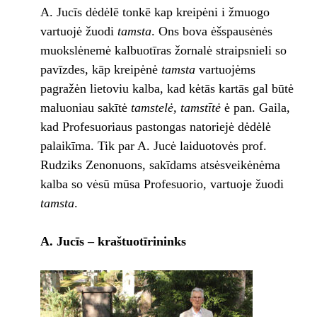
A. Jucīs dėdėlē tonkē kap kreipėni i žmuogo
vartuojė žuodi
tamsta
. Ons bova ėšspausėnės
muokslėnemė kalbuotīras žornalė straipsnieli so
pavīzdes, kāp kreipėnė
tamsta
vartuojėms
pagražėn lietoviu kalba, kad kėtās kartās gal būtė
maluoniau sakītė
tamstelė, tamstītė
ė pan. Gaila,
kad Profesuoriaus pastongas natoriejė dėdėlė
palaikīma. Tik par A. Jucė laiduotovės prof.
Rudziks Zenonuons, sakīdams atsėsveikėnėma
kalba so vėsū mūsa Profesuorio, vartuoje žuodi
tamsta
.
A. Jucīs – kraštuotīrininks