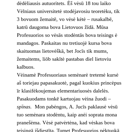
dėdėliausis autuoritets. Ėš vėsū 18 tou laiko
Vėlniaus universitetė stodėjavosiu teoretėku, tik
3 bovuom žemaitē, vo vėsė kėtė – rusakalbē,
katrū daugoma bova Lietovuos žīdā. Mūsa
Profesuorios so vėsās stodėntās bova teisings ė
mandagos. Paskaitas nu tretiuojė kursa bova
skaituomas lietovėškā, bet Jocīs tik mums,
žemaitems, liōb sakītė pastabas diel lietoviu
kalbuos.
Vėinamė Profesuoriaus semėnarė tretemė kursė
aš toriejau papasakuotė, pagal kuokius princėpus
īr klasifėkoujemas elementariuosės dalelės.
Pasakuodams tonkē kartuojau vėina žuodi –
spīnas.
Mon pabėngos, A. Jucīs paklausė vėsū
tuo semėnara stodėntu, kaip anėi soprata mona
pranešėma. Vėsė patvėrtėna, kad vėskas bova
teisingā išdiestīta. Tumet Profesuorios pėktuokā