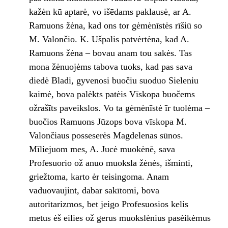
kažėn kū aptarė, vo išēdams paklausė, ar A.
Ramuons žėna, kad ons tor gėmėnīstės rīšiū so
M. Valončio. K. Ušpalis patvėrtėna, kad A.
Ramuons žėna – bovau anam tou sakės. Tas
mona žėnuojėms tabova tuoks, kad pas sava
diedė Bladi, gyvenosi buočiu suoduo Sieleniu
kaimė, bova palėkts patėis Vīskopa buočems
ožrašīts paveikslos. Vo ta gėmėnīstė īr tuolėma –
buočios Ramuons Jūzops bova vīskopa M.
Valončiaus posseserės Magdelenas sūnos.
Mīliejuom mes, A. Jucė muokėnē, sava
Profesuorio ož anuo muoksla žėnės, išminti,
griežtoma, karto ėr teisingoma. Anam
vaduovaujint, dabar sakītomi, bova
autoritarizmos, bet jeigo Profesuosios kelis
metus ėš eilies ož gerus muokslėnius pasėikėmus