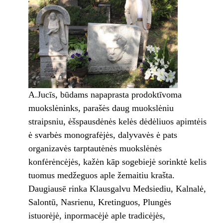
A.Jucīs, būdams napaprasta prodoktīvoma
muokslėninks, parašės daug muokslėniu
straipsniu, ėšspausdėnės kelės dėdėliuos apimtėis
ė svarbės monografėjės, dalyvavės ė pats
organizavės tarptautėnės muokslėnės
konfėrėncėjės, kažėn kāp sogebiejė sorinktė kelis
tuomus medžeguos aple žemaitiu krašta.
Daugiausē rinka Klausgalvu Medsiediu, Kalnalė,
Salontū, Nasrienu, Kretinguos, Plungės
istuorėjė, inpormacėjė aple tradicėjės,