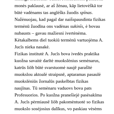
monės paklausė, ar aš žėnau, kāp lietovėškā tor
būtė vadėnams tas anglėšks žuodis
spīnas
.
Nažėnuojau, kad pagal dar naišspausdinta fizikas
termėnū žuodīna ons vadėnas
sukinīs
, ė bovau
nubausts – gavau mažiesni ivertėnėma.
Kėtakalbems diel tuokiū termėnū vartuojėma A.
Jucīs nieka nasakė.
Fizikas institutė A. Jucīs bova ivedės praktika
kuožna savaitė darītė muokslėnius semėnarus,
katrūs liōb būtė svarstuomė naujē parašītė
muokslou aktoalė straipsnē, aptaramas pasaulė
muokslėniūs žornalūs paskelbtas fizikas
naujīnas. Tū semėnaru vaduovs bova pats
Profesuorios. Po kuožna pranešiejė pasėsakīma
A. Jucīs pėrmiausē liōb pakomėntuotė so fizikas
muokslo sosėjosius dalīkus, vo paskiau vėsėms