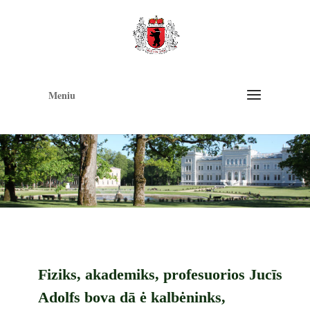
Op
too
Meniu
Fiziks, akademiks, profesuorios Jucīs
Adolfs bova dā ė kalbėninks,