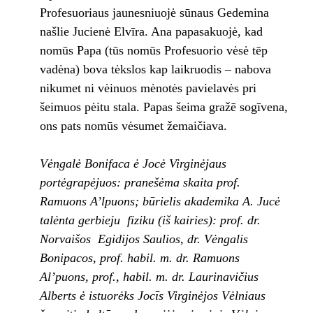
Profesuoriaus jaunesniuojė sūnaus Gedemina
našlie Jucienė Elvīra. Ana papasakuojė, kad
nomūs Papa (tūs nomūs Profesuorio vėsė tēp
vadėna) bova tėkslos kap laikruodis – nabova
nikumet ni vėinuos mėnotės pavielavės pri
šeimuos pėitu stala. Papas šeima gražē sogīvena,
ons pats nomūs vėsumet žemaičiava.
Vėngalė Bonifaca ė Jocė Virginėjaus
portėgrapėjuos: pranešėma skaita prof.
Ramuons A’lpuons; būrielis akademika A. Jucė
talėnta gerbieju fiziku (iš kairies): prof. dr.
Norvaišos Egidijos Saulios, dr. Vėngalis
Bonipacos, prof. habil. m. dr. Ramuons
Al’puons, prof., habil. m. dr. Laurinavičius
Alberts ė istuorėks Jocīs Virginėjos Vėlniaus