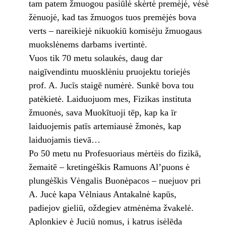
tam patem žmuogou pasiūlė skėrtė premėjė, vėsė
žėnuojė, kad tas žmuogos tuos premėjės bova
verts – nareikiejė nikuokiū komisėju žmuogaus
muokslėnems darbams ivertintė.
Vuos tik 70 metu solaukės, daug dar
naigīvendintu muosklėniu pruojektu toriejės
prof. A. Jucīs staigē numėrė. Sunkē bova tou
patėkietė. Laiduojuom mes, Fizikas instituta
žmuonės, sava Muokītuoji tēp, kap ka īr
laiduojemis patīs artemiausė žmonės, kap
laiduojamis tievā…
Po 50 metu nu Profesuoriaus mėrtėis do fizikā,
žemaitē – kretingėškis Ramuons Al’puons ė
plungėškis Vėngalis Buonėpacos – nuejuov pri
A. Jucė kapa Vėlniaus Antakalnė kapūs,
padiejov gieliū, oždegiev atmėnėma žvakelė.
Aplonkiev ė Juciū nomus, i katrus isėlēda