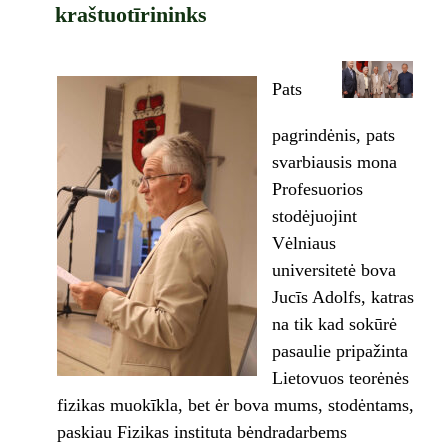
kraštuotīrininks
Pats
pagrindėnis, pats
svarbiausis mona
Profesuorios
stodėjuojint
Vėlniaus
universitetė bova
Jucīs Adolfs, katras
na tik kad sokūrė
pasaulie pripažinta
Lietovuos teorėnės
fizikas muokīkla, bet ėr bova mums, stodėntams,
paskiau Fizikas instituta bėndradarbems