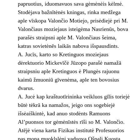
papruotius, iduomavuos sava gėmėnėis kėlmė.
Stodėjava bažnītėnės kningas, rinka medžega
aple vīskopa Valončio Motiejo, prisėdiejė pri M.
Valončiaus moziejaus isteigėma Nasrienūs, bova
parašės straipsni aple M. Valončiaus šeima,
katras sovietėnēs laikās nabova išspausdints.
A. Jucīs, karto so Kretinguos moziejaus
dėrektuorio Mickevīčė Jūzopo parašė namažā
straipsniu aple Kretinguos ė Plungės rajuonu
kaimū žmuoniū gīvenėma, aple ten bovosius
dvarus.
A. Jucė kap kraštuotīrininka veikluos gīlis toriejė
būtė tėkrā ka namažos, jeigo ons sogebiejė
išsėaiškintė, kad anuo stodėnts Ramuons
Al’puonsos tor gėmėnīstės rīši so M. Valončio.
Atējė viena karta Fizikas institutė Profesuorios
pas mona muoklslėni vaduova Ošpali Kuosta,