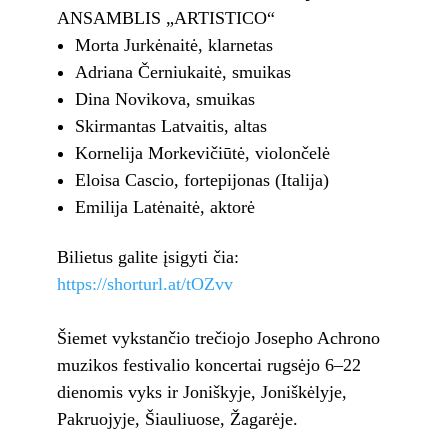
ANSAMBLIS „ARTISTICO“
Morta Jurkėnaitė, klarnetas
Adriana Černiukaitė, smuikas
Dina Novikova, smuikas
Skirmantas Latvaitis, altas
Kornelija Morkevičiūtė, violončelė
Eloisa Cascio, fortepijonas (Italija)
Emilija Latėnaitė, aktorė
Bilietus galite įsigyti čia:
https://shorturl.at/tOZvv
Šiemet vykstančio trečiojo Josepho Achrono
muzikos festivalio koncertai rugsėjo 6–22
dienomis vyks ir Joniškyje, Joniškėlyje,
Pakruojyje, Šiauliuose, Žagarėje.