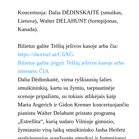
Koncertuoja: Dalia DĖDINSKAITĖ (smuikas,
Lietuva), Walter DELAHUNT (fortepijonas,
Kanada).
Bilietus galite Telšių ješivos kasoje arba čia:
https://shorturl.at/CJiXG.
Bilietus galite įsigyti Telšių ješivos kasoje arba
internetu ČIA.
Dalia Dėdinskaitė, viena ryškiausių šalies
smuikininkių, kartu su žymiu, tarptautinėje
scenoje pripažintu, su tokiais atlikėjais kaip
Marta Argerich ir Gidon Kremer koncertuojančiu
pianistu Walter Delahunt pristato programą
„Estrellita“, kurią sudaro Vilniuje gimusio,
žymiausio visų laikų smuikininko Jasha Heifetz
spalvingosios aranžuotės smuikui ir fortepijonui,