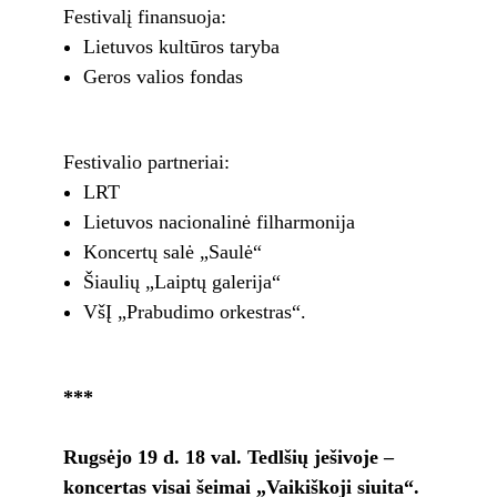
Festivalį finansuoja:
Lietuvos kultūros taryba
Geros valios fondas
Festivalio partneriai:
LRT
Lietuvos nacionalinė filharmonija
Koncertų salė „Saulė“
Šiaulių „Laiptų galerija“
VšĮ „Prabudimo orkestras“.
***
Rugsėjo 19 d. 18 val. Tedlšių ješivoje –
koncertas visai šeimai „Vaikiškoji siuita“.