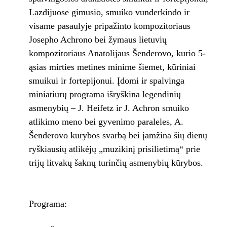
Lazdijuose gimusio, smuiko vunderkindo ir
visame pasaulyje pripažinto kompozitoriaus
Josepho Achrono bei žymaus lietuvių
kompozitoriaus Anatolijaus Šenderovo, kurio 5-
ąsias mirties metines minime šiemet, kūriniai
smuikui ir fortepijonui. Įdomi ir spalvinga
miniatiūrų programa išryškina legendinių
asmenybių – J. Heifetz ir J. Achron smuiko
atlikimo meno bei gyvenimo paraleles, A.
Šenderovo kūrybos svarbą bei įamžina šių dienų
ryškiausių atlikėjų „muzikinį prisilietimą“ prie
trijų litvakų šaknų turinčių asmenybių kūrybos.
Programa: