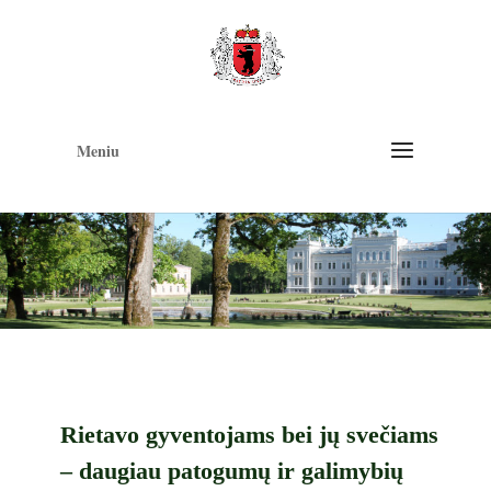
Op
too
Meniu
Rietavo gyventojams bei jų svečiams
– daugiau patogumų ir galimybių