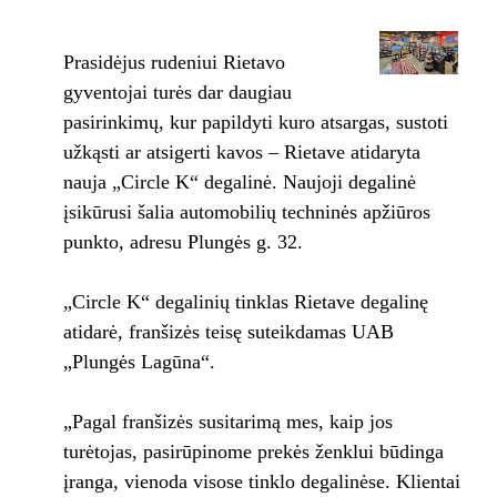
Prasidėjus rudeniui Rietavo
gyventojai turės dar daugiau
pasirinkimų, kur papildyti kuro atsargas, sustoti
užkąsti ar atsigerti kavos – Rietave atidaryta
nauja „Circle K“ degalinė. Naujoji degalinė
įsikūrusi šalia automobilių techninės apžiūros
punkto, adresu Plungės g. 32.
„Circle K“ degalinių tinklas Rietave degalinę
atidarė, franšizės teisę suteikdamas UAB
„Plungės Lagūna“.
„Pagal franšizės susitarimą mes, kaip jos
turėtojas, pasirūpinome prekės ženklui būdinga
įranga, vienoda visose tinklo degalinėse. Klientai