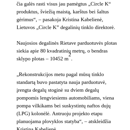
čia galės rasti visus jau pamėgtus „Circle K“
produktus, šviežią maistą, karštus bei šaltus
gėrimus“, – pasakoja Kristina Kabelienė,
Lietuvos „Circle K” degalinių tinklo direktorė.
Naujosios degalinės Rietave parduotuvės plotas
siekia apie 80 kvadratinių metrų, o bendras
2
sklypo plotas – 10452 m
.
„Rekonstrukcijos metu pagal mūsų tinklo
standartą buvo pastatyta nauja parduotuvė,
įrengta degalų stoginė su dviem degalų
pompomis lengviesiems automobiliams, viena
pompa vilkikams bei suskystintų naftos dujų
(LPG) kolonėlė. Antruoju projekto etapu
planuojama plovyklos statyba“, – atskleidžia
Kristina Kabelienė.